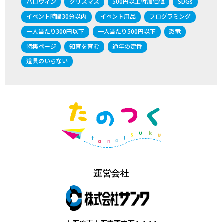
ハロウィン
クリスマス
500円以上付加価値
SDGs
イベント時間30分以内
イベント用品
プログラミング
一人当たり300円以下
一人当たり500円以下
恐竜
特集ページ
知育を育む
通年の定番
道具のいらない
運営会社