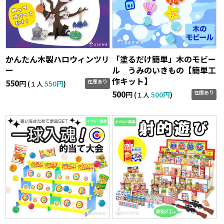
かんたん木製ハロウィンツリ
「塗るだけ簡単」木のモビー
ー
ル うみのいきもの【簡単工
作キット】
550
在庫あり
円 (
550円
)
１人
500
在庫あり
円 (
500円
)
１人