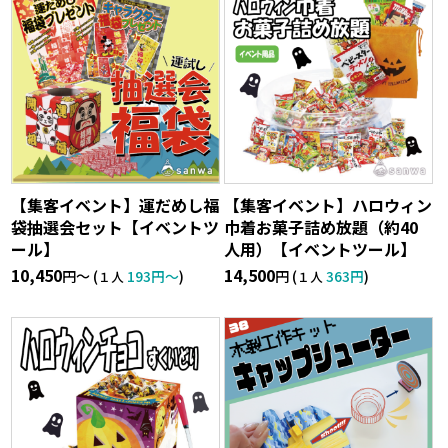
【集客イベント】運だめし福
【集客イベント】ハロウィン
袋抽選会セット【イベントツ
巾着お菓子詰め放題（約40
ール】
人用）【イベントツール】
10,450
14,500
円〜 (
193円〜
)
円 (
363円
)
１人
１人