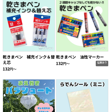
乾きまペン 補充インク＆替
乾きまペン 油性マーカー
え芯
132
在庫あり
円〜
132
円〜