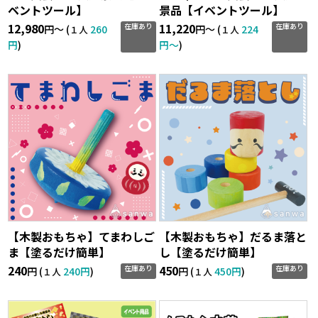
ベントツール】
景品【イベントツール】
12,980
11,220
在庫あり
在庫あり
円〜 (
260
円〜 (
224
１人
１人
円
)
円〜
)
【木製おもちゃ】てまわしご
【木製おもちゃ】だるま落と
ま【塗るだけ簡単】
し【塗るだけ簡単】
240
450
在庫あり
在庫あり
円 (
240円
)
円 (
450円
)
１人
１人