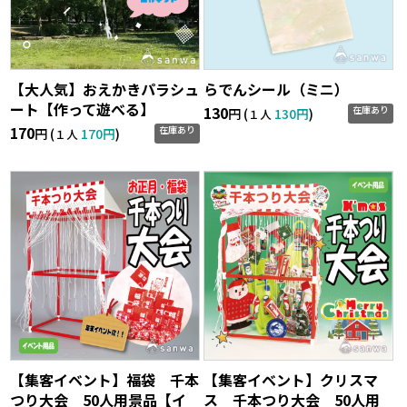
【大人気】おえかきパラシュ
らでんシール（ミニ）
ート【作って遊べる】
130
在庫あり
円 (
130円
)
１人
170
在庫あり
円 (
170円
)
１人
【集客イベント】福袋 千本
【集客イベント】クリスマ
つり大会 50人用景品【イ
ス 千本つり大会 50人用