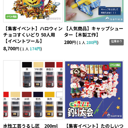
【集客イベント】ハロウィン
【人気商品】キャップシュー
チョコすくいどり 50人用
ター【木製工作】
【イベントツール】
280
在庫あり
円 (
280円
)
１人
8,700
円 (
174円
)
１人
水性工芸うるし匠 200ml
【集客イベント】たのしいつ