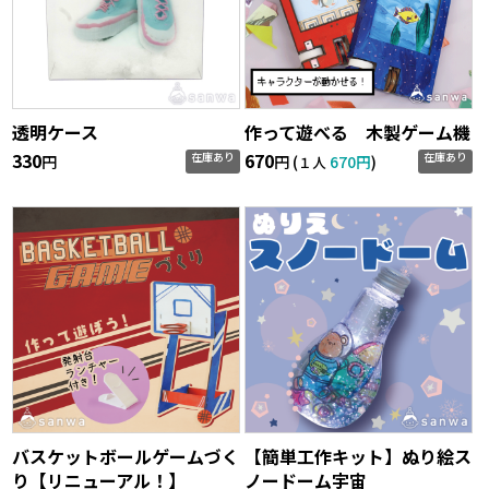
透明ケース
作って遊べる 木製ゲーム機
330
670
在庫あり
在庫あり
円
円 (
670円
)
１人
バスケットボールゲームづく
【簡単工作キット】ぬり絵ス
り【リニューアル！】
ノードーム宇宙