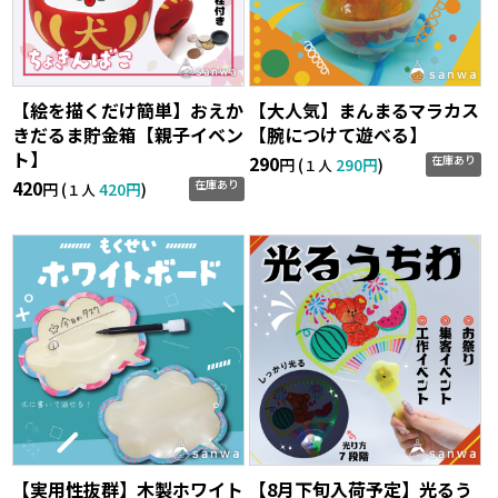
【絵を描くだけ簡単】おえか
【大人気】まんまるマラカス
きだるま貯金箱【親子イベン
【腕につけて遊べる】
ト】
290
在庫あり
円 (
290円
)
１人
420
在庫あり
円 (
420円
)
１人
【実用性抜群】木製ホワイト
【8月下旬入荷予定】光るう