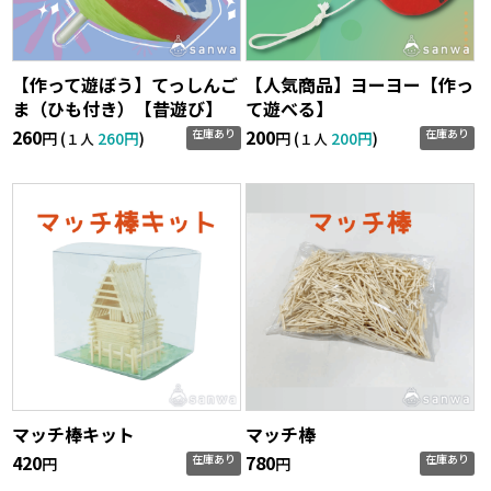
【作って遊ぼう】てっしんご
【人気商品】ヨーヨー【作っ
ま（ひも付き）【昔遊び】
て遊べる】
260
200
在庫あり
在庫あり
円 (
260円
)
円 (
200円
)
１人
１人
マッチ棒キット
マッチ棒
420
780
在庫あり
在庫あり
円
円