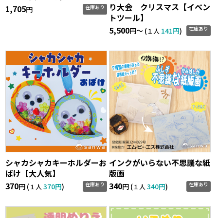
り大会 クリスマス【イベン
1,705
在庫あり
円
トツール】
5,500
在庫あり
円〜 (
141円
)
１人
シャカシャカキーホルダーお
インクがいらない不思議な紙
ばけ【大人気】
版画
370
340
在庫あり
在庫あり
円 (
370円
)
円 (
340円
)
１人
１人