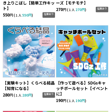
き上りこぼし【簡単工作キッ
ーズ【モチモチ】
ト】
270
在庫あり
円 (
270円
)
１人
550
在庫あり
円 (
550円
)
１人
【実験キット】くらべる結晶
【作って遊べる】SDGsキャ
【知育になる】
ッチボールセット【イベント
に】
280
在庫あり
円 (
280円
)
１人
190
円 (
190円
)
１人