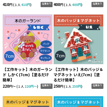
410
400
在庫あり
在庫あり
円 (
410円
)
円 (
400円
)
１人
１人
【工作キット】木のガーラン
【工作キット】木のバッジ＆
ド しかく(7cm)【塗るだけ
マグネット いえ(7cm)【塗
簡単】
るだけ簡単】
220
250
在庫あり
在庫あり
円〜 (
220円〜
)
円 (
250円
)
１人
１人