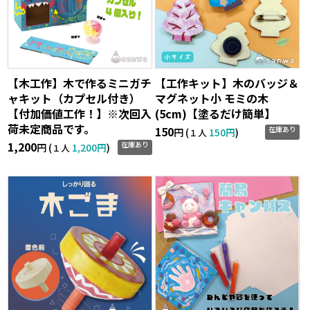
【木工作】木で作るミニガチ
【工作キット】木のバッジ＆
ャキット（カプセル付き）
マグネット小 モミの木
【付加価値工作！】※次回入
(5cm)【塗るだけ簡単】
荷未定商品です。
150
在庫あり
円 (
150円
)
１人
1,200
在庫あり
円 (
1,200円
)
１人