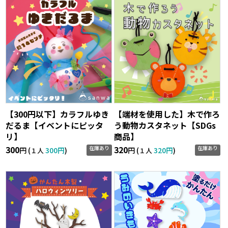
【300円以下】カラフルゆき
【端材を使用した】木で作ろ
だるま【イベントにピッタ
う動物カスタネット【SDGs
リ】
商品】
300
320
在庫あり
在庫あり
円 (
300円
)
円 (
320円
)
１人
１人