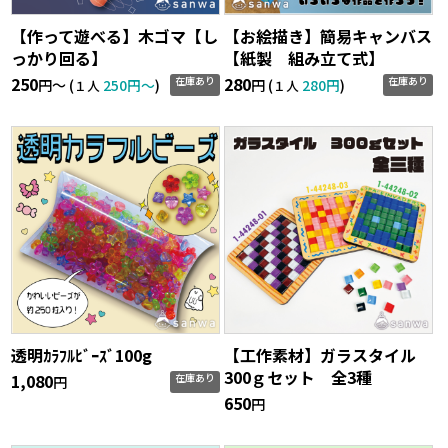
【作って遊べる】木ゴマ【し
【お絵描き】簡易キャンバス
っかり回る】
【紙製 組み立て式】
250
280
在庫あり
在庫あり
円〜 (
250円〜
)
円 (
280円
)
１人
１人
透明ｶﾗﾌﾙﾋﾞｰｽﾞ100g
【工作素材】ガラスタイル
300ｇセット 全3種
1,080
在庫あり
円
650
円