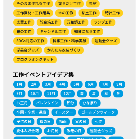
そのまま作れる工作
塗るだけ工作
素材
工作画材・工作用具
木の工作
粘土工作
時計工作
楽器工作
貯金箱工作
万華鏡工作
ランプ工作
布の工作
キャンドル工作
知育になる工作
SDGs対応の工作
科学工作・科学実験
運動会グッズ
学芸会グッズ
かんたん衣装づくり
プログラミングキット
工作イベントアイデア集
1月
2月
3月
4月
5月
6月
7月
8月
9月
10月
11月
12月
春
夏
秋
冬
お正月
バレンタイン
節分
ひな祭り
卒園・卒業・進級
イースター
ゴールデンウィーク
子供の日
母の日
梅雨
父の日
七夕
夏休み貯金箱
お月見
敬老の日
運動会グッズ