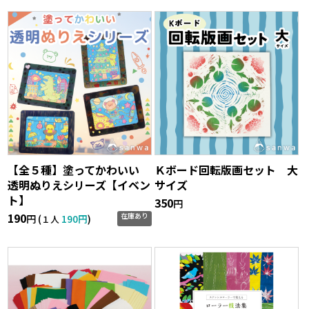
【全５種】塗ってかわいい
Ｋボード回転版画セット 大
透明ぬりえシリーズ【イベン
サイズ
ト】
350
円
190
在庫あり
円 (
190円
)
１人