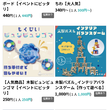
ボード【イベントにピッタ
ちわ【大人気】
リ】
340
円〜 (
300円〜
)
１人
440
在庫あり
円 (
440円
)
１人
【人気商品】木製ビュンビュ
木製パズル_インテリアバラ
ンゴマ【イベントにピッタ
ンスゲーム【作って遊べる】
リ】
1,000
在庫あり
円 (
1,000円
)
１人
250
在庫あり
円 (
250円
)
１人