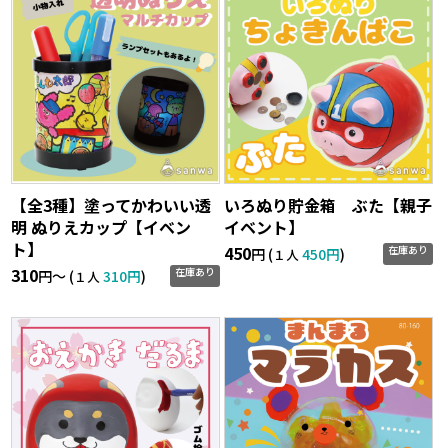
【全3種】塗ってかわいい透
いろぬり貯金箱 ぶた【親子
明 ぬりえカップ【イベン
イベント】
ト】
450
在庫あり
円 (
450円
)
１人
310
在庫あり
円〜 (
310円
)
１人