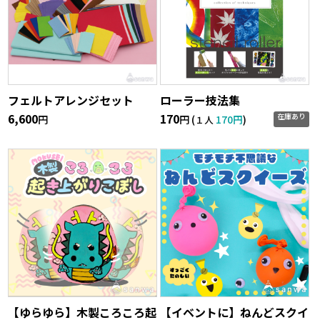
フェルトアレンジセット
ローラー技法集
6,600
170
在庫あり
円
円 (
170円
)
１人
【ゆらゆら】木製ころころ起
【イベントに】ねんどスクイ