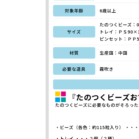
対象年齢
6歳以上
たのつくビーズ：0.
サイズ
トレイ：ＰＳ90×1
ピンセット：ＰＰ5.5
材質
生産国：中国
必要な道具
霧吹き
『たのつくビーズお
たのつくビーズに必要なものがそろった
・ビーズ（各色：約115粒入り） ・・
・トレイ ・・・２個（２種）