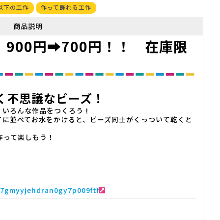
以下の工作
作って飾れる工作
商品説明
900円➡700円！！ 在庫限
く不思議なビーズ！
、いろんな作品をつくろう！
イに並べてお水をかけると、ビーズ同士がくっついて乾くと
作って楽しもう！
87gmyyjehdran0gy7p009ftf