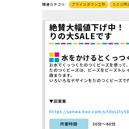
プライスダウン工作
５００円
関連カテゴリ:
絶賛大幅値下げ中！ 
りの大SALEです
水をかけるとくっつ
お水でくっつくたのつくビーズを使って
たのつくビーズは、ビーズをビーズトレ
固まります。
いろいろなデザインをたのつくビーズで
▼図案集
https://sanwa.box.com/s/t0sx2ty5
所要時間
30分～60分