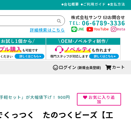
会社概要
ご利用ガイド
支払方法
株式会社サンワ
お問合せ
06-6789-3336
TEL:
LINE
YouTube
Insta
詳細検索はこちら
ログイン
カート
(新規会員登録)
軽セット」が大幅値下げ！ 900円
お気に入り追
加
でくっつく たのつくビーズ【工