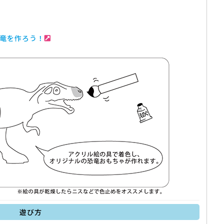
↓
竜を作ろう！
遊び方