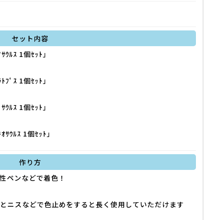
セット内容
ｻｳﾙｽ 1個ｾｯﾄ」
ﾄﾌﾟｽ 1個ｾｯﾄ」
ｻｳﾙｽ 1個ｾｯﾄ」
ｵｻｳﾙｽ 1個ｾｯﾄ」
作り方
性ペンなどで着色！
あとニスなどで色止めをすると長く使用していただけます