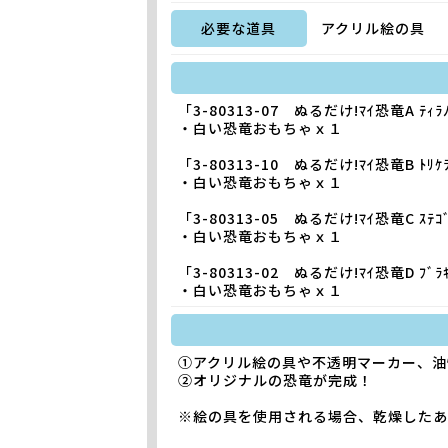
必要な道具
アクリル絵の具
「3-80313-07 ぬるだけ!ﾏｲ恐竜A ﾃｨﾗﾉ
・白い恐竜おもちゃｘ１
「3-80313-10 ぬるだけ!ﾏｲ恐竜B ﾄﾘｹﾗ
・白い恐竜おもちゃｘ１
「3-80313-05 ぬるだけ!ﾏｲ恐竜C ｽﾃｺﾞ
・白い恐竜おもちゃｘ１
「3-80313-02 ぬるだけ!ﾏｲ恐竜D ﾌﾞﾗｷ
・白い恐竜おもちゃｘ１
①アクリル絵の具や不透明マーカー、油
②オリジナルの恐竜が完成！
※絵の具を使用される場合、乾燥した