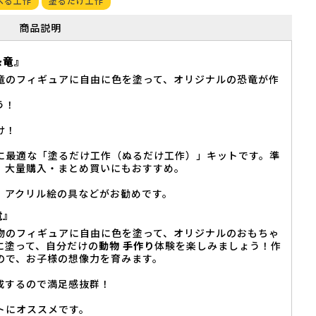
べる工作
塗るだけ工作
商品説明
恐竜』
竜のフィギュアに自由に色を塗って、オリジナルの恐竜が作
う！
け！
に最適な「塗るだけ工作（ぬるだけ工作）」キットです。準
、大量購入・まとめ買いにもおすすめ。
、アクリル絵の具などがお勧めです。
竜』
物のフィギュアに自由に色を塗って、オリジナルのおもちゃ
に塗って、自分だけの
動物 手作り
体験を楽しみましょう！作
ので、お子様の想像力を育みます。
成するので満足感抜群！
トにオススメです。