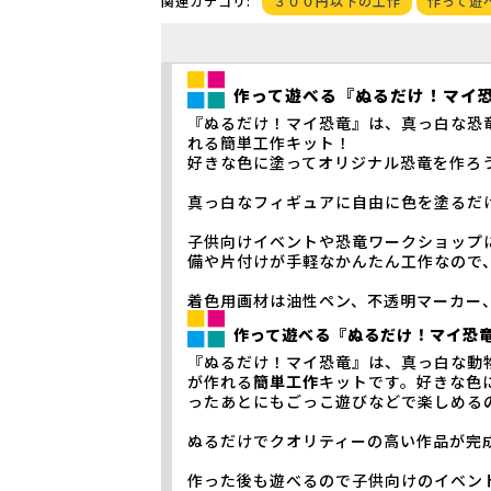
３００円以下の工作
作って遊
関連カテゴリ:
作って遊べる『ぬるだけ！マイ
『ぬるだけ！マイ恐竜』は、真っ白な恐
れる簡単工作キット！
好きな色に塗ってオリジナル恐竜を作ろ
真っ白なフィギュアに自由に色を塗るだ
子供向けイベントや恐竜ワークショップ
備や片付けが手軽なかんたん工作なので
着色用画材は油性ペン、不透明マーカー
作って遊べる『ぬるだけ！マイ恐
『ぬるだけ！マイ恐竜』は、真っ白な動
が作れる
簡単工作
キットです。好きな色
ったあとにもごっこ遊びなどで楽しめる
ぬるだけでクオリティーの高い作品が完
作った後も遊べるので子供向けのイベン