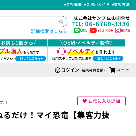
会社概要
ご利用ガイド
支払方法
株式会社サンワ
お問合せ
06-6789-3336
TEL:
LINE
YouTube
Insta
詳細検索はこちら
ログイン
カート
(新規会員登録)
お気に入り追加
気！
ぬるだけ！マイ恐竜【集客力抜