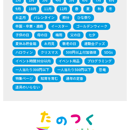
9月
10月
11月
12月
春
夏
秋
冬
お正月
バレンタイン
節分
ひな祭り
卒園・卒業・進級
イースター
ゴールデンウィーク
子供の日
母の日
梅雨
父の日
七夕
夏休み貯金箱
お月見
敬老の日
運動会グッズ
ハロウィン
クリスマス
500円以上付加価値
SDGs
イベント時間30分以内
イベント用品
プログラミング
一人当たり300円以下
一人当たり500円以下
恐竜
特集ページ
知育を育む
通年の定番
道具のいらない