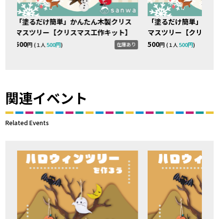
「塗るだけ簡単」かんたん木製クリス
「塗るだけ簡単」かん
マスツリー【クリスマス工作キット】
マスツリー【クリスマ
500
500
り
在庫あり
円 (
500円
)
円 (
500円
)
１人
１人
関連イベント
Related Events