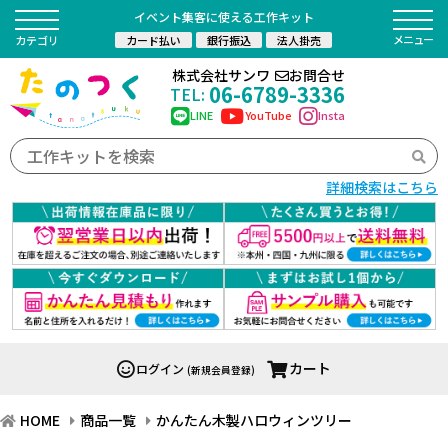
イベント集客に使える工作キット
カード払い
銀行振込
法人掛売
カテゴリ
株式会社サンワ
お問合せ
06-6789-3336
TEL:
LINE
YouTube
Insta
詳細検索はこちら
カート
ログイン
(新規会員登録)
HOME
商品一覧
かんたん木製ハロウィンツリー