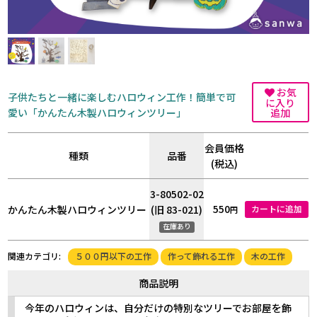
お気
子供たちと一緒に楽しむハロウィン工作！簡単で可
に入り
愛い「かんたん木製ハロウィンツリー」
追加
会員価格
種類
品番
(税込)
3-80502-02
550
かんたん木製ハロウィンツリー
(旧 83-021)
カートに追加
円
在庫あり
５００円以下の工作
作って飾れる工作
木の工作
関連カテゴリ:
商品説明
今年のハロウィンは、自分だけの特別なツリーでお部屋を飾