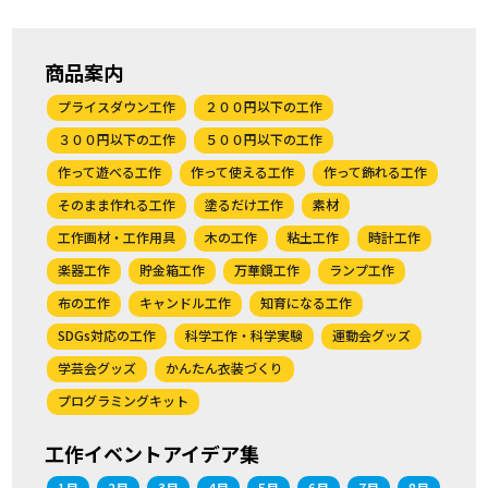
商品案内
プライスダウン工作
２００円以下の工作
３００円以下の工作
５００円以下の工作
作って遊べる工作
作って使える工作
作って飾れる工作
そのまま作れる工作
塗るだけ工作
素材
工作画材・工作用具
木の工作
粘土工作
時計工作
楽器工作
貯金箱工作
万華鏡工作
ランプ工作
布の工作
キャンドル工作
知育になる工作
SDGs対応の工作
科学工作・科学実験
運動会グッズ
学芸会グッズ
かんたん衣装づくり
プログラミングキット
工作イベントアイデア集
1月
2月
3月
4月
5月
6月
7月
8月