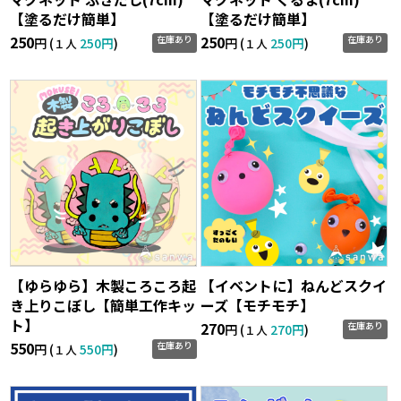
【塗るだけ簡単】
【塗るだけ簡単】
250
250
在庫あり
在庫あり
円 (
250円
)
円 (
250円
)
１人
１人
【ゆらゆら】木製ころころ起
【イベントに】ねんどスクイ
き上りこぼし【簡単工作キッ
ーズ【モチモチ】
ト】
270
在庫あり
円 (
270円
)
１人
550
在庫あり
円 (
550円
)
１人