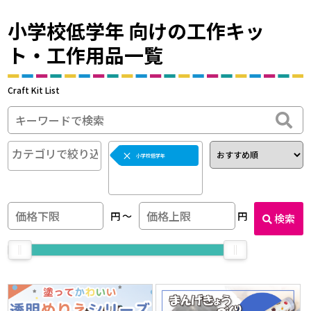
小学校低学年 向けの工作キッ
ト・工作用品一覧
Craft Kit List
×
小学校低学年
円
〜
円
検索