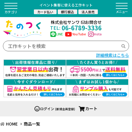
イベント集客に使える工作キット
カード払い
銀行振込
法人掛売
カテゴリ
株式会社サンワ
お問合せ
06-6789-3336
TEL:
LINE
YouTube
Insta
詳細検索はこちら
カート
ログイン
(新規会員登録)
HOME
商品一覧