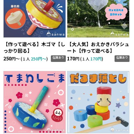
【作って遊べる】木ゴマ【し
【大人気】おえかきパラシュ
っかり回る】
ート【作って遊べる】
250
170
在庫あり
在庫あり
円〜 (
250円〜
)
円 (
170円
)
１人
１人