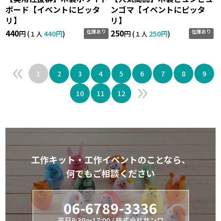
ボード【イベントにピッタ
ンゴマ【イベントにピッタ
リ】
リ】
440
250
在庫あり
在庫あり
円 (
440円
)
円 (
250円
)
１人
１人
«
1
2
3
4
5
6
7
8
9
»
10
11
12
工作キット・工作イベントのことなら、
何でもご相談ください
06-6789-3336
平日9:30～17:00 / 株式会社サンワ