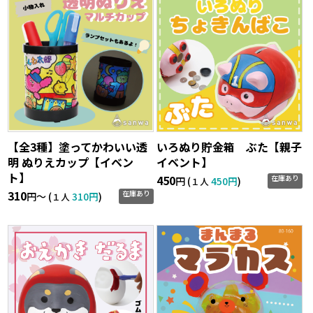
【全3種】塗ってかわいい透
いろぬり貯金箱 ぶた【親子
明 ぬりえカップ【イベン
イベント】
ト】
450
在庫あり
円 (
450円
)
１人
310
在庫あり
円〜 (
310円
)
１人