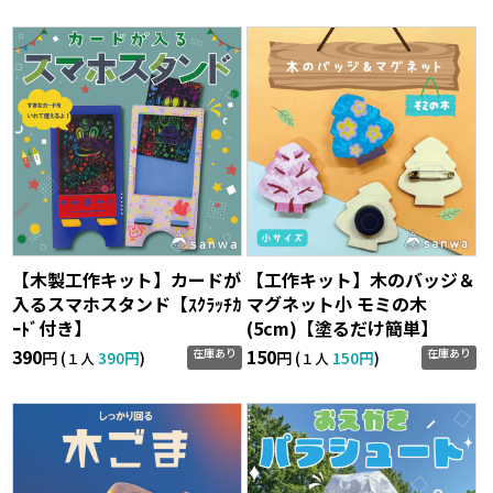
【木製工作キット】カードが
【工作キット】木のバッジ＆
入るスマホスタンド【ｽｸﾗｯﾁｶ
マグネット小 モミの木
ｰﾄﾞ付き】
(5cm)【塗るだけ簡単】
390
150
在庫あり
在庫あり
円 (
390円
)
円 (
150円
)
１人
１人