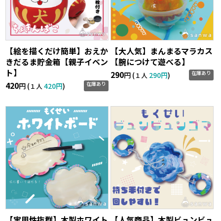
【絵を描くだけ簡単】おえか
【大人気】まんまるマラカス
きだるま貯金箱【親子イベン
【腕につけて遊べる】
ト】
290
在庫あり
円 (
290円
)
１人
420
在庫あり
円 (
420円
)
１人
【実用性抜群】木製ホワイト
【人気商品】木製ビュンビュ