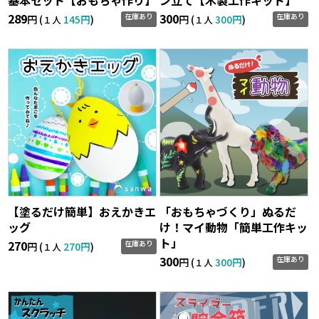
289
300
在庫あり
在庫あり
円 (
145円
)
円 (
300円
)
１人
１人
【塗るだけ簡単】おえかきエ
「おもちゃづくり」ぬるだ
ッグ
け！マイ動物「簡単工作キッ
ト」
270
在庫あり
円 (
270円
)
１人
300
在庫あり
円 (
300円
)
１人