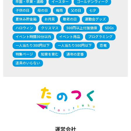
卒園・卒業・進級
イースター
ゴールデンウィーク
子供の日
母の日
梅雨
父の日
七夕
夏休み貯金箱
お月見
敬老の日
運動会グッズ
ハロウィン
クリスマス
500円以上付加価値
SDGs
イベント時間30分以内
イベント用品
プログラミング
一人当たり300円以下
一人当たり500円以下
恐竜
特集ページ
知育を育む
通年の定番
道具のいらない
運営会社