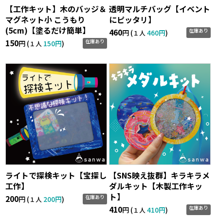
【工作キット】木のバッジ＆
透明マルチバッグ【イベント
マグネット小 こうもり
にピッタリ】
(5cm)【塗るだけ簡単】
460
在庫あり
円 (
460円
)
１人
150
在庫あり
円 (
150円
)
１人
ライトで探検キット【宝探し
【SNS映え抜群】キラキラメ
工作】
ダルキット【木製工作キッ
ト】
200
在庫あり
円 (
200円
)
１人
410
在庫あり
円 (
410円
)
１人