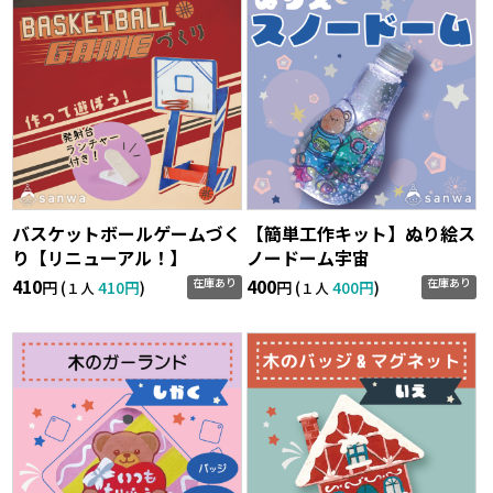
バスケットボールゲームづく
【簡単工作キット】ぬり絵ス
り【リニューアル！】
ノードーム宇宙
410
400
在庫あり
在庫あり
円 (
410円
)
円 (
400円
)
１人
１人