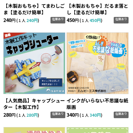
【木製おもちゃ】てまわしご
【木製おもちゃ】だるま落と
ま【塗るだけ簡単】
し【塗るだけ簡単】
240
450
在庫あり
在庫あり
円 (
240円
)
円 (
450円
)
１人
１人
【人気商品】キャップシュー
インクがいらない不思議な紙
ター【木製工作】
版画
280
340
在庫あり
在庫あり
円 (
280円
)
円 (
340円
)
１人
１人