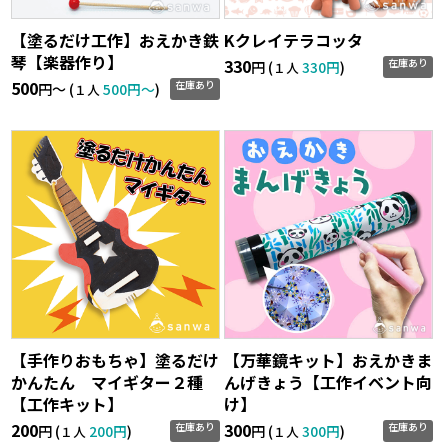
【塗るだけ工作】おえかき鉄
Kクレイテラコッタ
琴【楽器作り】
330
在庫あり
円 (
330円
)
１人
500
在庫あり
円〜 (
500円〜
)
１人
【手作りおもちゃ】塗るだけ
【万華鏡キット】おえかきま
かんたん マイギター２種
んげきょう【工作イベント向
【工作キット】
け】
200
300
在庫あり
在庫あり
円 (
200円
)
円 (
300円
)
１人
１人