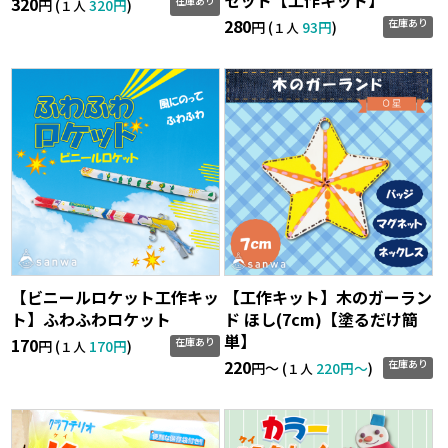
320
在庫あり
円 (
320円
)
１人
280
在庫あり
円 (
93円
)
１人
【ビニールロケット工作キッ
【工作キット】木のガーラン
ト】ふわふわロケット
ド ほし(7cm)【塗るだけ簡
単】
170
在庫あり
円 (
170円
)
１人
220
在庫あり
円〜 (
220円〜
)
１人