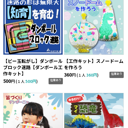
【ビー玉転がし】ダンボール
【工作キット】スノードーム
ブロック迷路【ダンボール工
を作ろう
作キット】
360
在庫あり
円 (
360円
)
１人
500
在庫あり
円 (
500円
)
１人