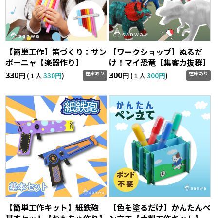
【簡単工作】笛づくり：サン
【ワークショップ】ぬるだ
ポーニャ【楽器作り】
け！マイ恐竜【集客力抜群】
330
300
在庫あり
在庫あり
円 (
330円
)
円 (
300円
)
１人
１人
【簡単工作キット】紙鉄砲
【色を塗るだけ】かんたんペ
基本セット【おもちゃ作り】
ン立て【木製工作キット】