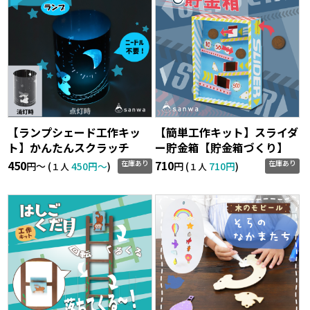
【ランプシェード工作キッ
【簡単工作キット】スライダ
ト】かんたんスクラッチ
ー貯金箱【貯金箱づくり】
450
710
在庫あり
在庫あり
円〜 (
450円〜
)
円 (
710円
)
１人
１人