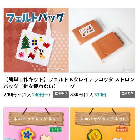
【簡単工作キット】フェルト
Kクレイテラコッタ ストロン
バッグ【針を使わない】
グ
240
330
在庫あり
在庫あり
円〜 (
240円〜
)
円 (
330円
)
１人
１人