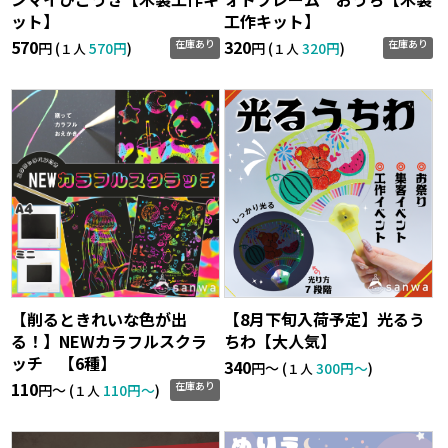
ット】
工作キット】
570
320
在庫あり
在庫あり
円 (
570円
)
円 (
320円
)
１人
１人
【削るときれいな色が出
【8月下旬入荷予定】光るう
る！】NEWカラフルスクラ
ちわ【大人気】
ッチ 【6種】
340
円〜 (
300円〜
)
１人
110
在庫あり
円〜 (
110円〜
)
１人