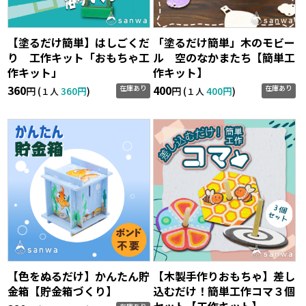
【塗るだけ簡単】はしごくだ
「塗るだけ簡単」木のモビー
り 工作キット「おもちゃ工
ル 空のなかまたち【簡単工
作キット」
作キット】
360
400
在庫あり
在庫あり
円 (
360円
)
円 (
400円
)
１人
１人
【色をぬるだけ】かんたん貯
【木製手作りおもちゃ】差し
金箱【貯金箱づくり】
込むだけ！簡単工作コマ３個
セット【工作キット】