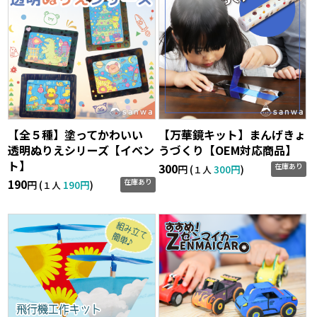
【全５種】塗ってかわいい
【万華鏡キット】まんげきょ
透明ぬりえシリーズ【イベン
うづくり【OEM対応商品】
ト】
300
在庫あり
円 (
300円
)
１人
190
在庫あり
円 (
190円
)
１人