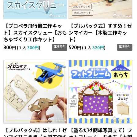
【プロペラ飛行機工作キッ
【プルバック式】すすめ！ゼ
ト】スカイスクリュー【おも
ンマイカー【木製工作キッ
ちゃづくり工作キット】
ト】
300
520
在庫あり
在庫あり
円 (
300円
)
円 (
520円
)
１人
１人
【プルバック式】はしれ！ゼ
【塗るだけ簡単写真立て】フ
ンマイひこうき【木製工作キ
ォトフレーム おうち【木製