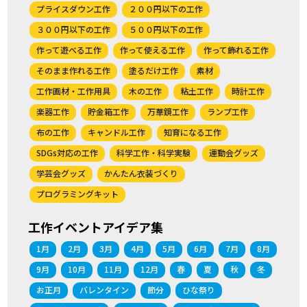
プライスダウン工作
２００円以下の工作
３００円以下の工作
５００円以下の工作
作って遊べる工作
作って使える工作
作って飾れる工作
そのまま作れる工作
塗るだけ工作
素材
工作画材・工作用具
木の工作
粘土工作
時計工作
楽器工作
貯金箱工作
万華鏡工作
ランプ工作
布の工作
キャンドル工作
知育になる工作
SDGs対応の工作
科学工作・科学実験
運動会グッズ
学芸会グッズ
かんたん衣装づくり
プログラミングキット
工作イベントアイデア集
1月
2月
3月
4月
5月
6月
7月
8月
9月
10月
11月
12月
春
夏
秋
冬
お正月
バレンタイン
節分
ひな祭り