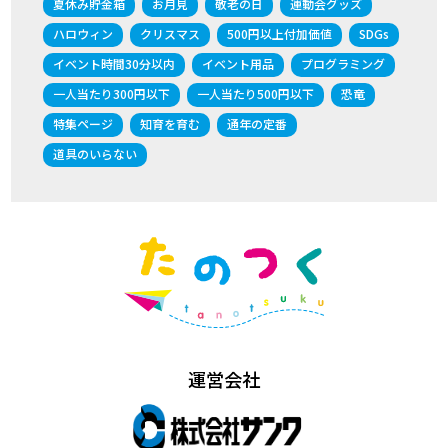
夏休み貯金箱
お月見
敬老の日
運動会グッズ
ハロウィン
クリスマス
500円以上付加価値
SDGs
イベント時間30分以内
イベント用品
プログラミング
一人当たり300円以下
一人当たり500円以下
恐竜
特集ページ
知育を育む
通年の定番
道具のいらない
運営会社