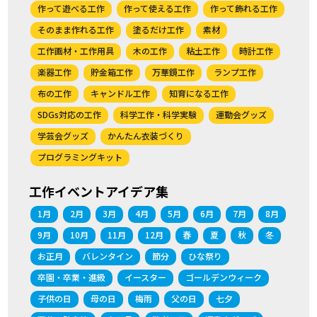
作って遊べる工作
作って使える工作
作って飾れる工作
そのまま作れる工作
塗るだけ工作
素材
工作画材・工作用具
木の工作
粘土工作
時計工作
楽器工作
貯金箱工作
万華鏡工作
ランプ工作
布の工作
キャンドル工作
知育になる工作
SDGs対応の工作
科学工作・科学実験
運動会グッズ
学芸会グッズ
かんたん衣装づくり
プログラミングキット
工作イベントアイデア集
1月
2月
3月
4月
5月
6月
7月
8月
9月
10月
11月
12月
春
夏
秋
冬
お正月
バレンタイン
節分
ひな祭り
卒園・卒業・進級
イースター
ゴールデンウィーク
子供の日
母の日
梅雨
父の日
七夕