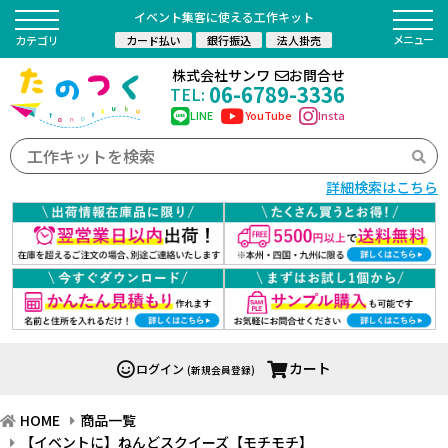
イベント集客に使える工作キット
カード払い
銀行振込
法人掛売
カテゴリ
株式会社サンワ
お問合せ
06-6789-3336
TEL:
LINE
YouTube
Insta
詳細検索はこちら
カート
ログイン
(新規会員登録)
HOME
商品一覧
【イベントに】ねんどスクイーズ【モチモチ】