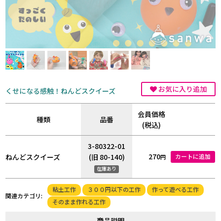
お気に入り追加
くせになる感触！ねんどスクイーズ
会員価格
種類
品番
(税込)
3-80322-01
270
ねんどスクイーズ
(旧 80-140)
カートに追加
円
在庫あり
粘土工作
３００円以下の工作
作って遊べる工作
関連カテゴリ:
そのまま作れる工作
商品説明