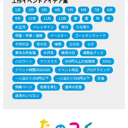
工作イベントアイデア集
1月
2月
3月
4月
5月
6月
7月
8月
9月
10月
11月
12月
春
夏
秋
冬
お正月
バレンタイン
節分
ひな祭り
卒園・卒業・進級
イースター
ゴールデンウィーク
子供の日
母の日
梅雨
父の日
七夕
夏休み貯金箱
お月見
敬老の日
運動会グッズ
ハロウィン
クリスマス
500円以上付加価値
SDGs
イベント時間30分以内
イベント用品
プログラミング
一人当たり300円以下
一人当たり500円以下
恐竜
特集ページ
知育を育む
通年の定番
道具のいらない