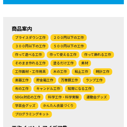
商品案内
プライスダウン工作
２００円以下の工作
３００円以下の工作
５００円以下の工作
作って遊べる工作
作って使える工作
作って飾れる工作
そのまま作れる工作
塗るだけ工作
素材
工作画材・工作用具
木の工作
粘土工作
時計工作
楽器工作
貯金箱工作
万華鏡工作
ランプ工作
布の工作
キャンドル工作
知育になる工作
SDGs対応の工作
科学工作・科学実験
運動会グッズ
学芸会グッズ
かんたん衣装づくり
プログラミングキット