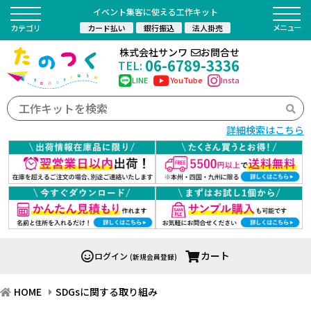
イベント集客に使える工作キット
カード払い
銀行振込
法人掛売
カテゴリ
株式会社サンワ
お問合せ
06-6789-3336
TEL:
LINE
YouTube
Insta
詳細検索はこちら
カート
ログイン
(新規会員登録)
HOME
SDGsに関する取り組み