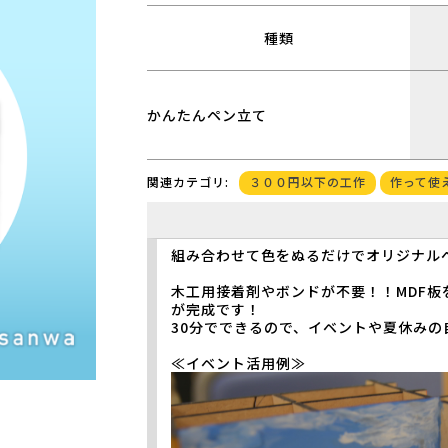
種類
かんたんペン立て
３００円以下の工作
作って使
関連カテゴリ:
組み合わせて色をぬるだけでオリジナル
木工用接着剤やボンドが不要！！MDF
が完成です！
30分でできるので、イベントや夏休み
≪イベント活用例≫