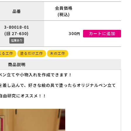
会員価格
品番
(税込)
3-80018-01
(旧 27-630)
300
カートに追加
円
在庫あり
える工作
塗るだけ工作
木の工作
商品説明
ペン立てや小物入れを作成できます！
板を差し込んで、好きな絵の具で塗ったらオリジナルペン立て
の自由研究にオススメ！！