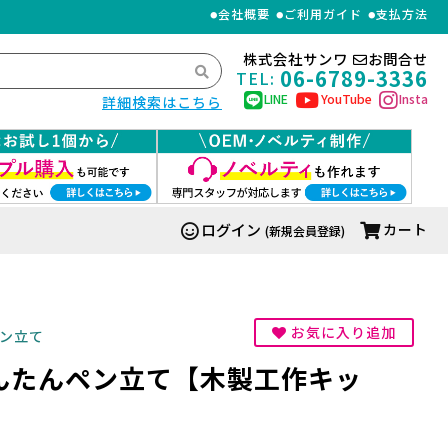
会社概要
ご利用ガイド
支払方法
株式会社サンワ
お問合せ
06-6789-3336
TEL:
LINE
YouTube
Insta
詳細検索はこちら
ログイン
カート
(新規会員登録)
お気に入り追加
ン立て
んたんペン立て【木製工作キッ