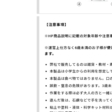
【注意事項】
※HP商品説明に記載の対象年齢や注意
※
使
運営上仕方なく6歳未満のお子様が
ます。
弊社で販売してるのは雑貨・教材・
本製品は小学生からの利用を想定し
本製品は食べ物ではありません。口
誤飲・窒息の危険があります。3歳
作業をする際は必ず大人の方と一緒
遊んだ後は、石鹸などで手を洗って
粘土や塗料・液体・科学キット材料