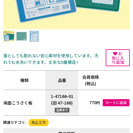
お
落としても割れない安心素材を使用しています。汚
気に入
れても水洗いできます。丈夫な5層構造！
り追加
会員価格
種類
品番
(税込)
1-47166-01
770
両面こうさく板
(旧 47-166)
カートに追加
円
在庫あり
粘土工作
関連カテゴリ: