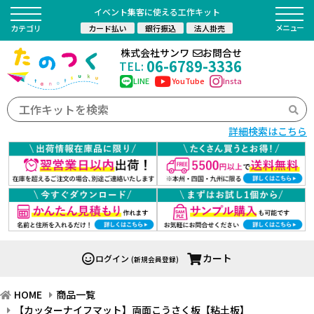
イベント集客に使える工作キット
カード払い
銀行振込
法人掛売
カテゴリ
株式会社サンワ
お問合せ
06-6789-3336
TEL:
LINE
YouTube
Insta
詳細検索はこちら
カート
ログイン
(新規会員登録)
HOME
商品一覧
【カッターナイフマット】両面こうさく板【粘土板】