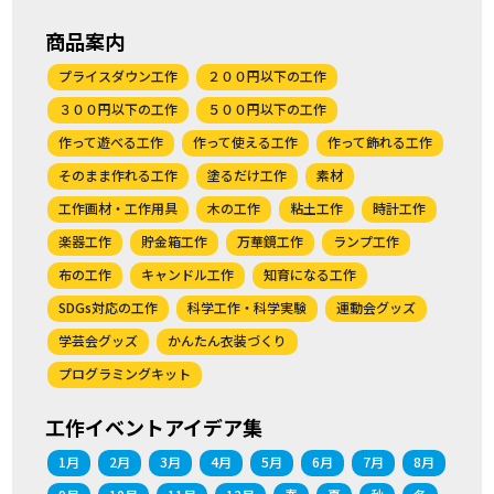
商品案内
プライスダウン工作
２００円以下の工作
３００円以下の工作
５００円以下の工作
作って遊べる工作
作って使える工作
作って飾れる工作
そのまま作れる工作
塗るだけ工作
素材
工作画材・工作用具
木の工作
粘土工作
時計工作
楽器工作
貯金箱工作
万華鏡工作
ランプ工作
布の工作
キャンドル工作
知育になる工作
SDGs対応の工作
科学工作・科学実験
運動会グッズ
学芸会グッズ
かんたん衣装づくり
プログラミングキット
工作イベントアイデア集
1月
2月
3月
4月
5月
6月
7月
8月