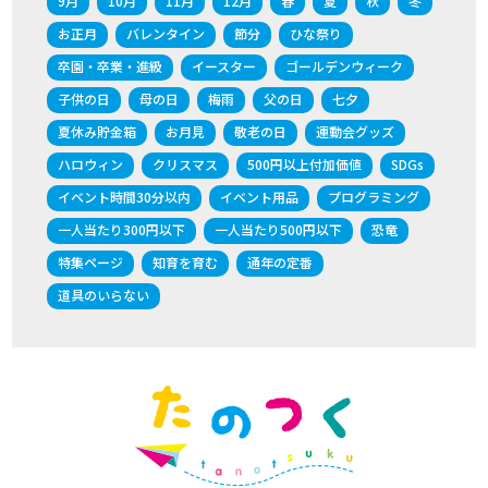
9月
10月
11月
12月
春
夏
秋
冬
お正月
バレンタイン
節分
ひな祭り
卒園・卒業・進級
イースター
ゴールデンウィーク
子供の日
母の日
梅雨
父の日
七夕
夏休み貯金箱
お月見
敬老の日
運動会グッズ
ハロウィン
クリスマス
500円以上付加価値
SDGs
イベント時間30分以内
イベント用品
プログラミング
一人当たり300円以下
一人当たり500円以下
恐竜
特集ページ
知育を育む
通年の定番
道具のいらない