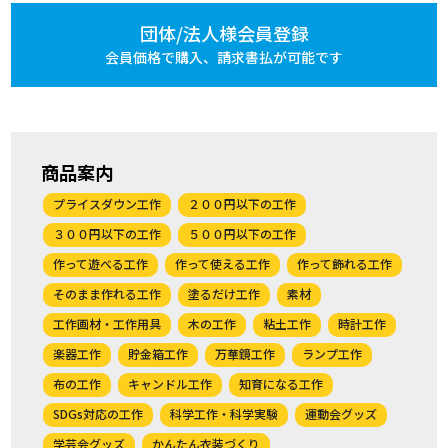
団体/法人様会員登録
会員価格で購入、
請求書払が可能です
商品案内
プライスダウン工作
２００円以下の工作
３００円以下の工作
５００円以下の工作
作って遊べる工作
作って使える工作
作って飾れる工作
そのまま作れる工作
塗るだけ工作
素材
工作画材・工作用具
木の工作
粘土工作
時計工作
楽器工作
貯金箱工作
万華鏡工作
ランプ工作
布の工作
キャンドル工作
知育になる工作
SDGs対応の工作
科学工作・科学実験
運動会グッズ
学芸会グッズ
かんたん衣装づくり