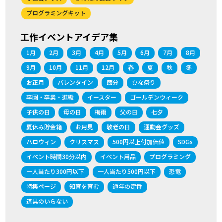
プログラミングキット
工作イベントアイデア集
1月
2月
3月
4月
5月
6月
7月
8月
9月
10月
11月
12月
春
夏
秋
冬
お正月
バレンタイン
節分
ひな祭り
卒園・卒業・進級
イースター
ゴールデンウィーク
子供の日
母の日
梅雨
父の日
七夕
夏休み貯金箱
お月見
敬老の日
運動会グッズ
ハロウィン
クリスマス
500円以上付加価値
SDGs
イベント時間30分以内
イベント用品
プログラミング
一人当たり300円以下
一人当たり500円以下
恐竜
特集ページ
知育を育む
通年の定番
道具のいらない