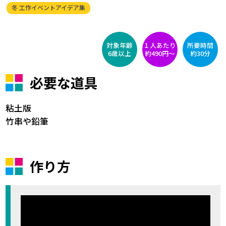
冬 工作イベントアイデア集
対象年齢
１人あたり
所要時間
6歳以上
約490円〜
約30分
必要な道具
粘土版
竹串や鉛筆
作り方