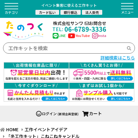
イベント集客に使える工作キット
カード払い
銀行振込
法人掛売
カテゴリ
株式会社サンワ
お問合せ
06-6789-3336
TEL:
LINE
YouTube
Insta
詳細検索はこちら
カート
ログイン
(新規会員登録)
HOME
工作イベントアイデア
「冬工作キット」こねこねキャンドル