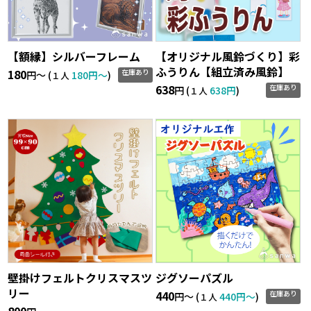
【額縁】シルバーフレーム
【オリジナル風鈴づくり】彩
ふうりん【組立済み風鈴】
180
在庫あり
円〜 (
180円〜
)
１人
638
在庫あり
円 (
638円
)
１人
壁掛けフェルトクリスマスツ
ジグソーパズル
リー
440
在庫あり
円〜 (
440円〜
)
１人