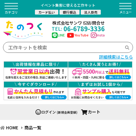
イベント集客に使える工作キット
カード払い
銀行振込
法人掛売
カテゴリ
株式会社サンワ
お問合せ
06-6789-3336
TEL:
LINE
YouTube
Insta
詳細検索はこちら
カート
ログイン
(新規会員登録)
HOME
商品一覧