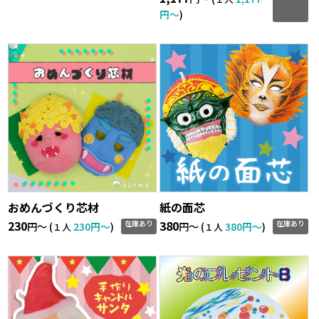
円〜
)
おめんづくり芯材
紙の面芯
230
380
在庫あり
在庫あり
円〜 (
230円〜
)
円〜 (
380円〜
)
１人
１人