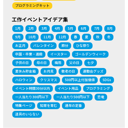
プログラミングキット
工作イベントアイデア集
1月
2月
3月
4月
5月
6月
7月
8月
9月
10月
11月
12月
春
夏
秋
冬
お正月
バレンタイン
節分
ひな祭り
卒園・卒業・進級
イースター
ゴールデンウィーク
子供の日
母の日
梅雨
父の日
七夕
夏休み貯金箱
お月見
敬老の日
運動会グッズ
ハロウィン
クリスマス
500円以上付加価値
SDGs
イベント時間30分以内
イベント用品
プログラミング
一人当たり300円以下
一人当たり500円以下
恐竜
特集ページ
知育を育む
通年の定番
道具のいらない