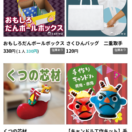
おもしろだんボールボックス
さくひんバッグ 二重取手
330
120
在庫あり
在庫あり
円 (
330円
)
円
１人
くつの芯材
【キャンドル工作キット】手