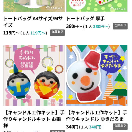
トートバッグ A4サイズ/Mサ
トートバッグ 厚手
イズ
380
在庫あり
円〜 (
380円〜
)
１人
119
在庫あり
円〜 (
119円〜
)
１人
【キャンドル工作キット】手
【キャンドル工作キット】手
作りキャンドルキット お雛
作りキャンドル ゆきだるま
様
340
在庫あり
円 (
340円
)
１人
在庫あり