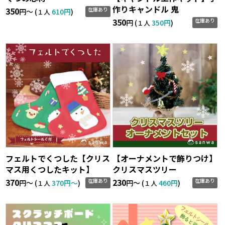
作りキャンドル 鬼
350
在庫あり
円〜 (
610円
)
１人
350
在庫あり
円 (
350円
)
１人
フェルトでくつした【クリス
【オーナメントで飾りつけ】
マス用くつしたキット】
クリスマスツリー
370
230
在庫あり
在庫あり
円〜 (
370円〜
)
円〜 (
460円
)
１人
１人