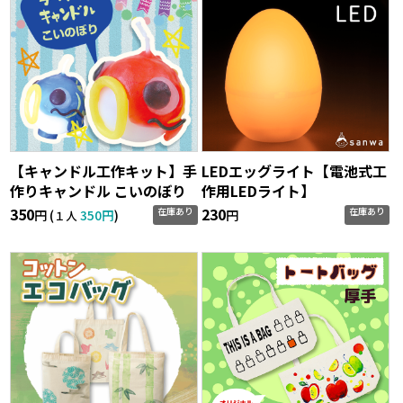
【キャンドル工作キット】手
LEDエッグライト【電池式工
作りキャンドル こいのぼり
作用LEDライト】
350
230
在庫あり
在庫あり
円 (
350円
)
円
１人