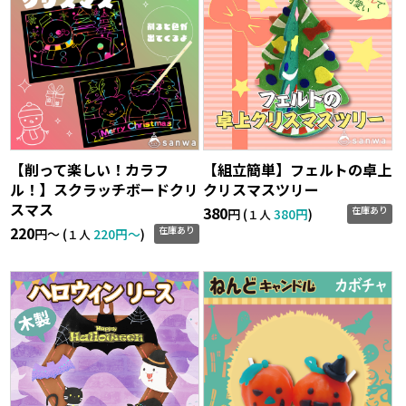
【削って楽しい！カラフ
【組立簡単】フェルトの卓上
ル！】スクラッチボードクリ
クリスマスツリー
スマス
380
在庫あり
円 (
380円
)
１人
220
在庫あり
円〜 (
220円〜
)
１人