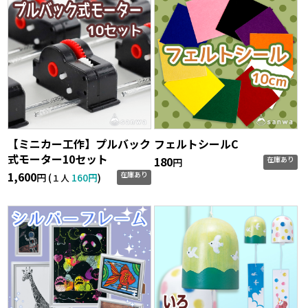
【ミニカー工作】プルバック
フェルトシールC
式モーター10セット
180
在庫あり
円
1,600
在庫あり
円 (
160円
)
１人