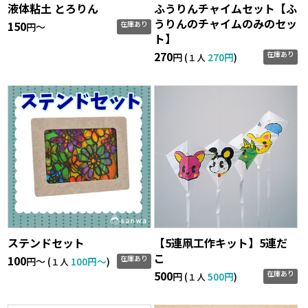
液体粘土 とろりん
ふうりんチャイムセット【ふ
うりんのチャイムのみのセッ
150
在庫あり
円〜
ト】
270
在庫あり
円 (
270円
)
１人
ステンドセット
【5連凧工作キット】5連だ
こ
100
在庫あり
円〜 (
100円〜
)
１人
500
在庫あり
円 (
500円
)
１人