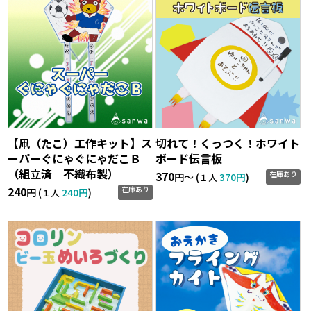
【凧（たこ）工作キット】ス
切れて！くっつく！ホワイト
ーパーぐにゃぐにゃだこＢ
ボード伝言板
（組立済｜不織布製）
370
在庫あり
円〜 (
370円
)
１人
240
在庫あり
円 (
240円
)
１人