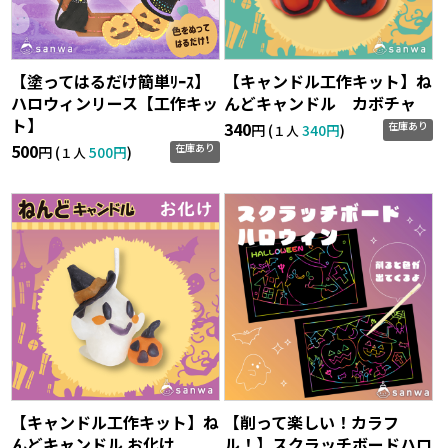
【塗ってはるだけ簡単ﾘｰｽ】
【キャンドル工作キット】ね
ハロウィンリース【工作キッ
んどキャンドル カボチャ
ト】
340
在庫あり
円 (
340円
)
１人
500
在庫あり
円 (
500円
)
１人
【キャンドル工作キット】ね
【削って楽しい！カラフ
んどキャンドル お化け
ル！】スクラッチボードハロ