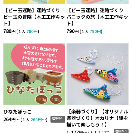
【ビー玉迷路】迷路づくり
【ビー玉迷路】迷路づくり
ビー玉の冒険【木工工作キッ
パニックの旅【木工工作キッ
ト】
ト】
780
790
円 (
780円
)
円 (
790円
)
１人
１人
ひなたぼっこ
【楽器づくり】【オリジナル
楽器づくり】オカリナ【絵を
264
在庫あり
円〜 (
264円〜
)
１人
描いて楽しもう！】
1,177
在庫あり
円〜 (
1,177
１人