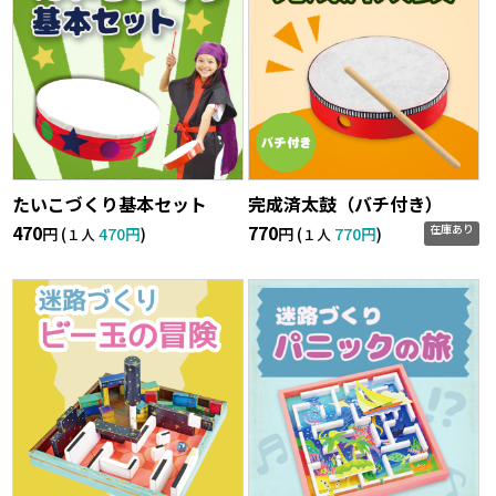
たいこづくり基本セット
完成済太鼓（バチ付き）
470
770
在庫あり
円 (
470円
)
円 (
770円
)
１人
１人