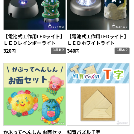
【電池式工作用LEDライト】
【電池式工作用LEDライト】
ＬＥＤレインボーライト
ＬＥＤホワイトライト
320
340
在庫あり
在庫あり
円
円
かぶってへんしん お面セッ
知育パズル T字