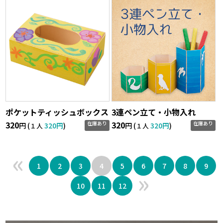
ポケットティッシュボックス
3連ペン立て・小物入れ
320
320
在庫あり
在庫あり
円 (
320円
)
円 (
320円
)
１人
１人
«
1
2
3
4
5
6
7
8
9
»
10
11
12