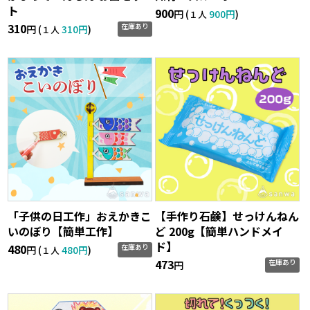
ト
900
円 (
900円
)
１人
310
在庫あり
円 (
310円
)
１人
「子供の日工作」おえかきこ
【手作り石鹸】せっけんねん
いのぼり【簡単工作】
ど 200g【簡単ハンドメイ
ド】
480
在庫あり
円 (
480円
)
１人
473
在庫あり
円