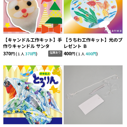
【キャンドル工作キット】手
【うちわ工作キット】光のプ
作りキャンドル サンタ
レゼント Ｂ
370
400
在庫あり
円 (
370円
)
円 (
400円
)
１人
１人