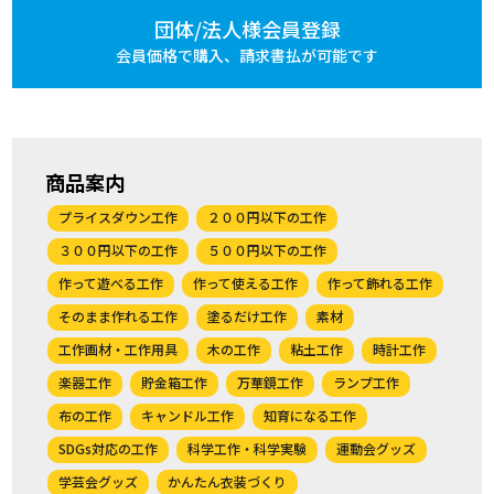
団体/法人様会員登録
会員価格で購入、
請求書払が可能です
商品案内
プライスダウン工作
２００円以下の工作
３００円以下の工作
５００円以下の工作
作って遊べる工作
作って使える工作
作って飾れる工作
そのまま作れる工作
塗るだけ工作
素材
工作画材・工作用具
木の工作
粘土工作
時計工作
楽器工作
貯金箱工作
万華鏡工作
ランプ工作
布の工作
キャンドル工作
知育になる工作
SDGs対応の工作
科学工作・科学実験
運動会グッズ
学芸会グッズ
かんたん衣装づくり