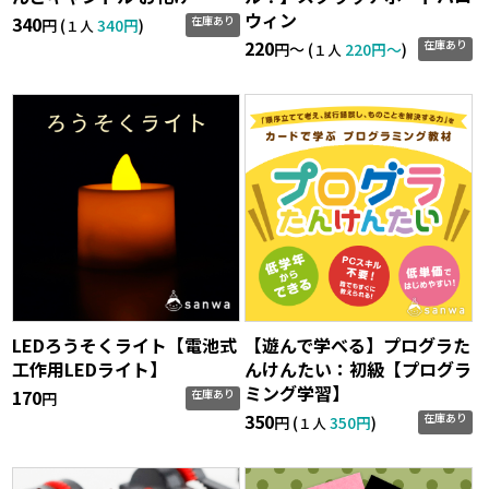
ウィン
340
在庫あり
円 (
340円
)
１人
220
在庫あり
円〜 (
220円〜
)
１人
LEDろうそくライト【電池式
【遊んで学べる】プログラた
工作用LEDライト】
んけんたい：初級【プログラ
ミング学習】
170
在庫あり
円
350
在庫あり
円 (
350円
)
１人