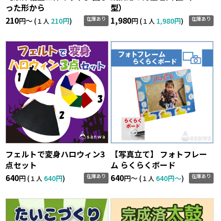
った形から
型）
210
1,980
在庫あり
在庫あり
円〜 (
210円
)
円 (
1,980円
)
１人
１人
フェルトで変身ハロウィン3
【写真立て】 フォトフレー
点セット
ム らくらくボード
640
640
在庫あり
在庫あり
円 (
640円
)
円〜 (
640円〜
)
１人
１人