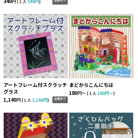
340
円 (
340円
)
１人
アートフレーム付スクラッチ
まどからこんにちは
グラス
180
円〜 (
180円〜
)
１人
1,140
在庫あり
円 (
1,140円
)
１人