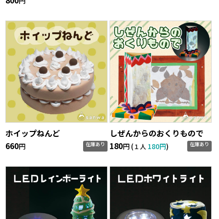
800
円
ホイップねんど
しぜんからのおくりもので
660
180
在庫あり
在庫あり
円
円 (
180円
)
１人