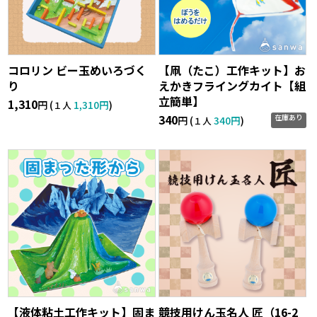
コロリン ビー玉めいろづく
【凧（たこ）工作キット】お
り
えかきフライングカイト【組
立簡単】
1,310
円 (
1,310円
)
１人
340
在庫あり
円 (
340円
)
１人
【液体粘土工作キット】固ま
競技用けん玉名人 匠（16-2