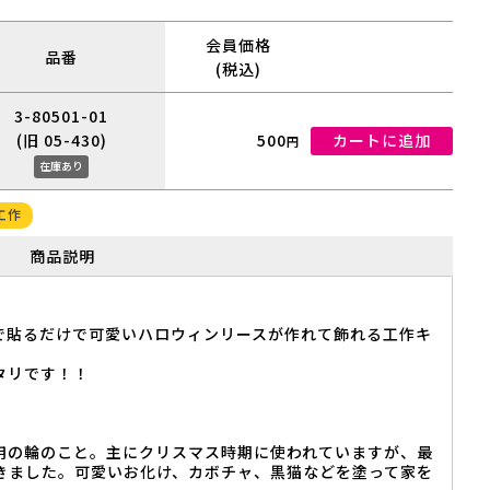
会員価格
品番
(税込)
3-80501-01
(旧 05-430)
500
カートに追加
円
在庫あり
工作
商品説明
で貼るだけで可愛いハロウィンリースが作れて飾れる工作キ
タリです！！
用の輪のこと。主にクリスマス時期に使われていますが、最
きました。可愛いお化け、カボチャ、黒猫などを塗って家を