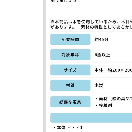
飾りましょう！
※本商品は木を使用しているため、木目
があります。 素材の特性としてあらか
所要時間
約45分
対象年齢
6歳以上
サイズ
本体：約200×200
材質
木製
・画材（絵の具や
必要な道具
・接着剤
・本体 ・・・1