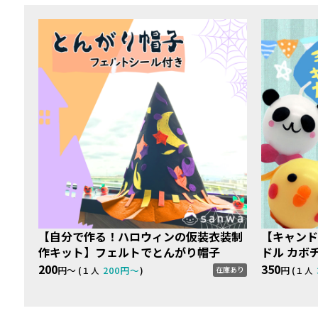
【自分で作る！ハロウィンの仮装衣装制
【キャンド
作キット】フェルトでとんがり帽子
ドル カボ
200
350
円〜 (
200円〜
)
円 (
在庫あり
１人
１人