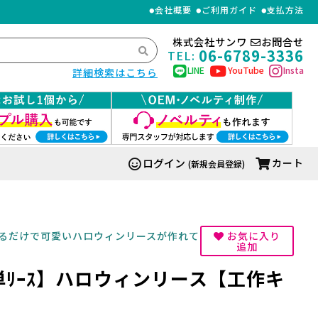
会社概要
ご利用ガイド
支払方法
株式会社サンワ
お問合せ
06-6789-3336
TEL:
LINE
YouTube
Insta
詳細検索はこちら
ログイン
カート
(新規会員登録)
るだけで可愛いハロウィンリースが作れて
お気に入り
追加
ﾘｰｽ】ハロウィンリース【工作キ