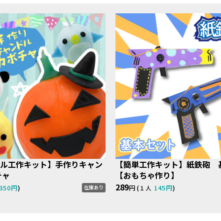
ル工作キット】手作りキャン
【簡単工作キット】紙鉄砲 
チャ
【おもちゃ作り】
289
350円
)
円 (
145円
)
在庫あり
１人