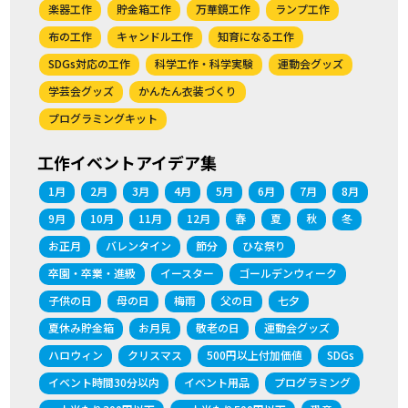
楽器工作
貯金箱工作
万華鏡工作
ランプ工作
布の工作
キャンドル工作
知育になる工作
SDGs対応の工作
科学工作・科学実験
運動会グッズ
学芸会グッズ
かんたん衣装づくり
プログラミングキット
工作イベントアイデア集
1月
2月
3月
4月
5月
6月
7月
8月
9月
10月
11月
12月
春
夏
秋
冬
お正月
バレンタイン
節分
ひな祭り
卒園・卒業・進級
イースター
ゴールデンウィーク
子供の日
母の日
梅雨
父の日
七夕
夏休み貯金箱
お月見
敬老の日
運動会グッズ
ハロウィン
クリスマス
500円以上付加価値
SDGs
イベント時間30分以内
イベント用品
プログラミング