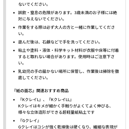
ないでください。
誤飲・窒息の危険があります。3歳未満のお子様には絶
対に与えないでください。
作業をする際は必ず大人の方と一緒に作業してくださ
い。
遊んだ後は、石鹸などで手を洗ってください。
粘土や塗料・液体・科学キット材料が衣服や床等に付着
すると取れない場合があります。使用時はご注意下さ
い。
乳幼児の手の届かない場所に保管し、作業後は掃除を徹
底してください。
『紙の面芯』関連おすすめ商品
『KクレイL』、『KクレイLL』
Kクレイはキメが細かく手触りがよくてよく伸びる、
様々な立体造形ができる超軽量紙粘土です
『Gクレイ』
Gクレイはコシが強く乾燥後は硬くなり、繊細な表現が