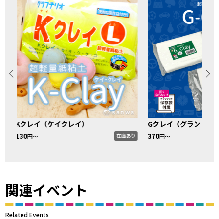
Kクレイ（ケイクレイ）
Gクレイ（グランドク
130
370
り
在庫あり
円〜
円〜
関連イベント
Related Events