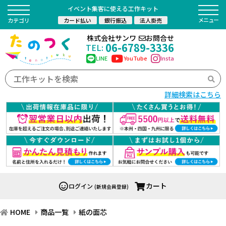
イベント集客に使える工作キット
カード払い
銀行振込
法人掛売
カテゴリ
株式会社サンワ
お問合せ
06-6789-3336
TEL:
LINE
YouTube
Insta
詳細検索はこちら
カート
ログイン
(新規会員登録)
HOME
商品一覧
紙の面芯