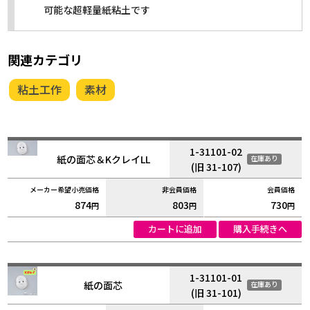
可能な超軽量紙粘土です
関連カテゴリ
粘土工作
素材
1-31101-02
紙の面芯＆KクレイLL
在庫あり
(旧 31-107)
874
803
730
円
円
円
カートに追加
購入手続きへ
1-31101-01
紙の面芯
在庫あり
(旧 31-101)