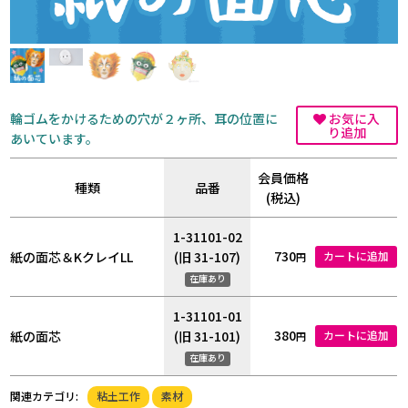
輪ゴムをかけるための穴が２ヶ所、耳の位置に
お気に入
り追加
あいています。
会員価格
種類
品番
(税込)
1-31101-02
730
紙の面芯＆KクレイLL
(旧 31-107)
カートに追加
円
在庫あり
1-31101-01
380
紙の面芯
(旧 31-101)
カートに追加
円
在庫あり
粘土工作
素材
関連カテゴリ: