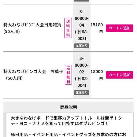
3-
80800-
送
15180
特大わなげﾋﾞﾝｺﾞ大会日用雑貨
04
料
カートに追加
無
(50人用)
(旧 88-
円
料
003)
在庫あり
3-
80800-
送
18000
特大わなげビンゴ大会 お菓子
02
料
カートに追加
無
（50人用）
(旧 88-
円
料
004)
在庫あり
商品説明
大きなわなげボードで集客力アップ！！ルールは簡単！タ
テ・ヨコ・ナナメを狙って目指すはダブルビンゴ！
縁日用品・イベント用品・イベントグッズをお求めの方にお