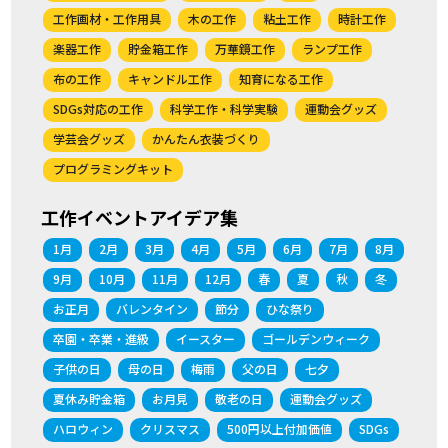
工作画材・工作用具
木の工作
粘土工作
時計工作
楽器工作
貯金箱工作
万華鏡工作
ランプ工作
布の工作
キャンドル工作
知育になる工作
SDGs対応の工作
科学工作・科学実験
運動会グッズ
学芸会グッズ
かんたん衣装づくり
プログラミングキット
工作イベントアイデア集
1月
2月
3月
4月
5月
6月
7月
8月
9月
10月
11月
12月
春
夏
秋
冬
お正月
バレンタイン
節分
ひな祭り
卒園・卒業・進級
イースター
ゴールデンウィーク
子供の日
母の日
梅雨
父の日
七夕
夏休み貯金箱
お月見
敬老の日
運動会グッズ
ハロウィン
クリスマス
500円以上付加価値
SDGs