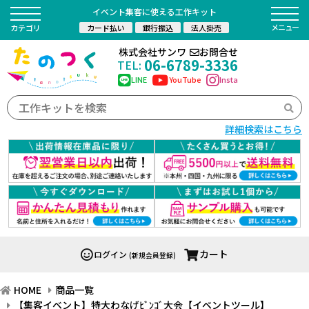
イベント集客に使える工作キット
カード払い
銀行振込
法人掛売
カテゴリ
株式会社サンワ
お問合せ
06-6789-3336
TEL:
LINE
YouTube
Insta
詳細検索はこちら
カート
ログイン
(新規会員登録)
HOME
商品一覧
【集客イベント】特大わなげﾋﾞﾝｺﾞ大会【イベントツール】