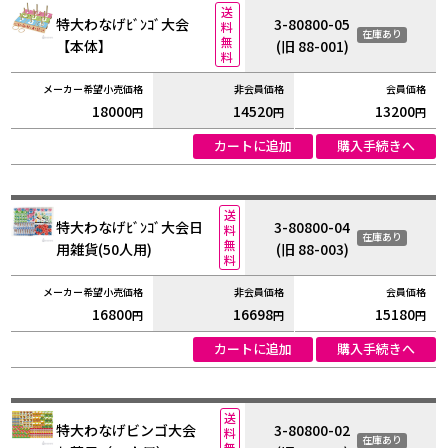
送
特大わなげﾋﾞﾝｺﾞ大会
3-80800-05
料
在庫あり
無
【本体】
(旧 88-001)
料
18000
14520
13200
円
円
円
カートに追加
購入手続きへ
送
特大わなげﾋﾞﾝｺﾞ大会日
3-80800-04
料
在庫あり
無
用雑貨(50人用)
(旧 88-003)
料
16800
16698
15180
円
円
円
カートに追加
購入手続きへ
送
特大わなげビンゴ大会
3-80800-02
料
在庫あり
無