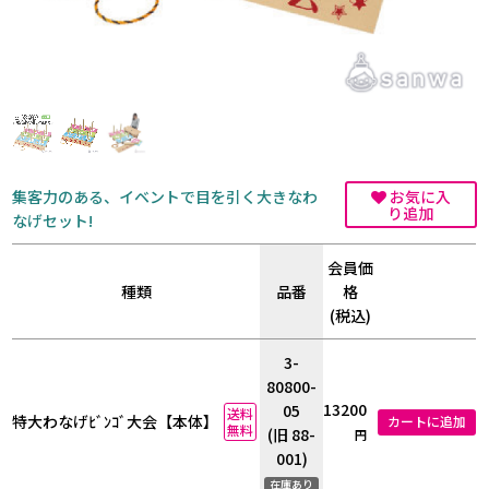
集客力のある、イベントで目を引く大きなわ
お気に入
り追加
なげセット!
会員価
種類
品番
格
(税込)
3-
80800-
13200
05
送料
特大わなげﾋﾞﾝｺﾞ大会【本体】
カートに追加
無料
(旧 88-
円
001)
在庫あり