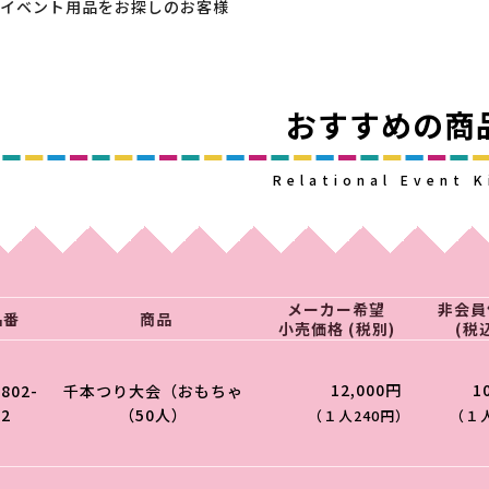
イベント用品をお探しのお客様
おすすめの商
Relational Event K
メーカー希望
非会員
品番
商品
小売価格 (税別)
(税
12,000円
1
0802-
千本つり大会（おもちゃ
02
（50人）
（１人240円）
（１人