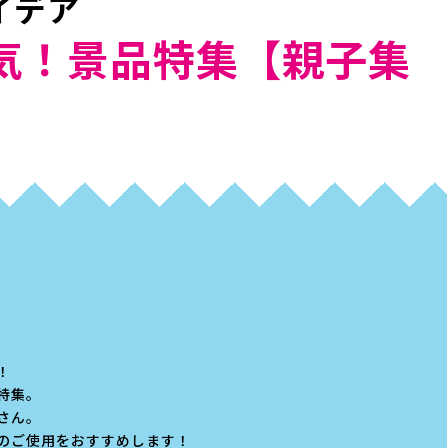
イデア
気！景品特集【親子集
！
特集。
さん。
のご使用をおすすめします！