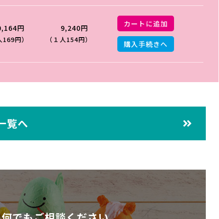
カートに追加
0,164円
9,240円
169円）
（１人154円）
購入手続きへ
一覧へ
、
何でもご相談ください