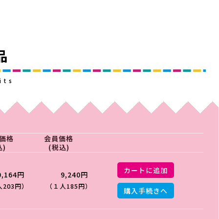
品
its
価格
会員価格
込)
(税込)
カートに追加
0,164円
9,240円
203円）
（１人185円）
購入手続きへ