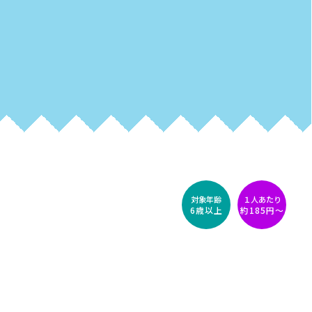
対象年齢
１人あたり
6歳以上
約185円〜