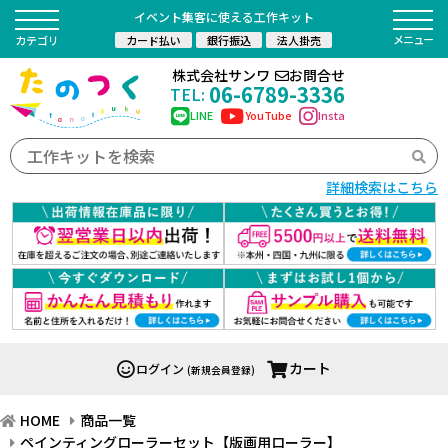
イベント集客に使える工作キット
カード払い
銀行振込
法人掛売
カテゴリ
株式会社サンワ
お問合せ
06-6789-3336
TEL:
LINE
YouTube
Insta
詳細検索はこちら
カート
ログイン
(新規会員登録)
HOME
商品一覧
ペインティングローラーセット【版画用ローラー】