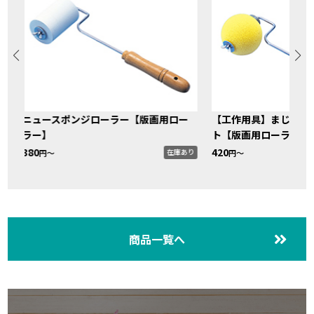
ニュースポンジローラー【版画用ロー
【工作用具】まじかるロ
ラー】
ト【版画用ローラー】
り
380
420
在庫あり
円〜
円〜
商品一覧へ