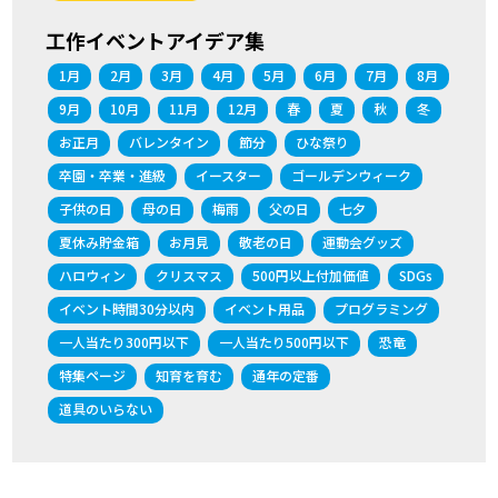
工作イベントアイデア集
1月
2月
3月
4月
5月
6月
7月
8月
9月
10月
11月
12月
春
夏
秋
冬
お正月
バレンタイン
節分
ひな祭り
卒園・卒業・進級
イースター
ゴールデンウィーク
子供の日
母の日
梅雨
父の日
七夕
夏休み貯金箱
お月見
敬老の日
運動会グッズ
ハロウィン
クリスマス
500円以上付加価値
SDGs
イベント時間30分以内
イベント用品
プログラミング
一人当たり300円以下
一人当たり500円以下
恐竜
特集ページ
知育を育む
通年の定番
道具のいらない