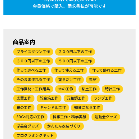
会員価格で購入、
請求書払が可能です
商品案内
プライスダウン工作
２００円以下の工作
３００円以下の工作
５００円以下の工作
作って遊べる工作
作って使える工作
作って飾れる工作
そのまま作れる工作
塗るだけ工作
素材
工作画材・工作用具
木の工作
粘土工作
時計工作
楽器工作
貯金箱工作
万華鏡工作
ランプ工作
布の工作
キャンドル工作
知育になる工作
SDGs対応の工作
科学工作・科学実験
運動会グッズ
学芸会グッズ
かんたん衣装づくり
プログラミングキット