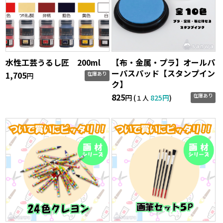
水性工芸うるし匠 200ml
【布・金属・プラ】オールパ
ーパスパッド【スタンプイン
1,705
在庫あり
円
ク】
825
在庫あり
円 (
825円
)
１人