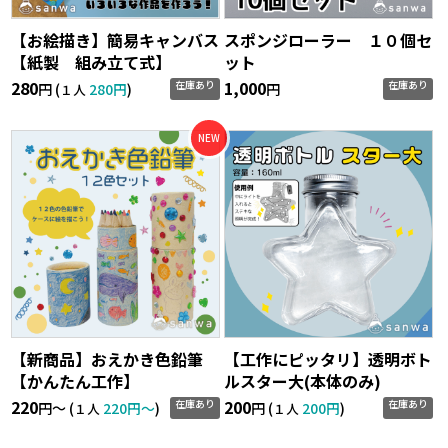
【お絵描き】簡易キャンバス
スポンジローラー １０個セ
【紙製 組み立て式】
ット
280
1,000
在庫あり
在庫あり
円 (
280円
)
円
１人
【新商品】おえかき色鉛筆
【工作にピッタリ】透明ボト
【かんたん工作】
ルスター大(本体のみ)
220
200
在庫あり
在庫あり
円〜 (
220円〜
)
円 (
200円
)
１人
１人