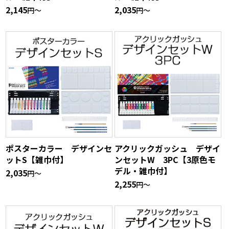
2,145
2,035
円〜
円〜
ポスターカラー デザインセ
アクリックガッシュ デザイ
ットS【雑巾付】
ンセットW 3PC【3原色モ
デル・雑巾付】
2,035
円〜
2,255
円〜