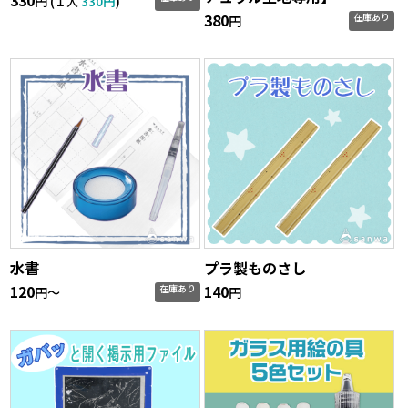
330
円 (
330円
)
１人
380
在庫あり
円
水書
プラ製ものさし
120
140
在庫あり
円〜
円