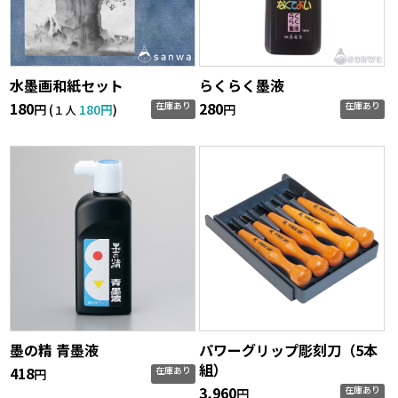
水墨画和紙セット
らくらく墨液
180
280
在庫あり
在庫あり
円 (
180円
)
円
１人
墨の精 青墨液
パワーグリップ彫刻刀（5本
組）
418
在庫あり
円
3,960
在庫あり
円