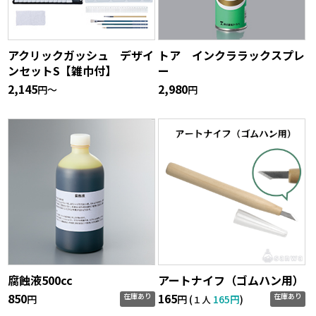
アクリックガッシュ デザイ
トア インクララックスプレ
ンセットS【雑巾付】
ー
2,145
2,980
円〜
円
腐蝕液500cc
アートナイフ（ゴムハン用）
850
165
在庫あり
在庫あり
円
円 (
165円
)
１人