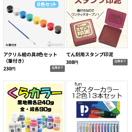
アクリル絵の具8色セット
てん刻用スタンプ印泥
（筆付き）
308
在庫あり
円
230
在庫あり
円