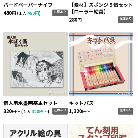
バードペーパーナイフ
【素材】スポンジ５個セット
【ローラー絵具】
480
在庫あり
円 (
480円
)
１人
280
在庫あり
円
個人用水墨画基本セット
キットパス
320
1,320
在庫あり
在庫あり
円〜 (
320円〜
)
円〜
１人