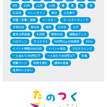
9月
10月
11月
12月
春
夏
秋
冬
お正月
バレンタイン
節分
ひな祭り
卒園・卒業・進級
イースター
ゴールデンウィーク
子供の日
母の日
梅雨
父の日
七夕
夏休み貯金箱
お月見
敬老の日
運動会グッズ
ハロウィン
クリスマス
500円以上付加価値
SDGs
イベント時間30分以内
イベント用品
プログラミング
一人当たり300円以下
一人当たり500円以下
恐竜
特集ページ
知育を育む
通年の定番
道具のいらない