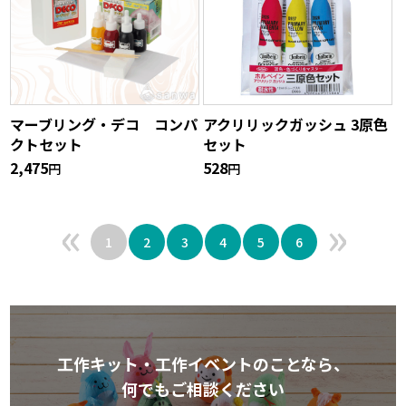
マーブリング・デコ コンパ
アクリリックガッシュ 3原色
クトセット
セット
2,475
528
円
円
«
»
1
2
3
4
5
6
工作キット・工作イベントのことなら、
何でもご相談ください