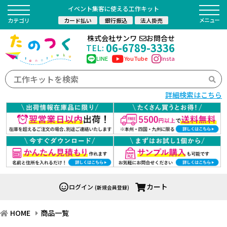
イベント集客に使える工作キット
カード払い
銀行振込
法人掛売
カテゴリ
株式会社サンワ
お問合せ
06-6789-3336
TEL:
LINE
YouTube
Insta
詳細検索はこちら
カート
ログイン
(新規会員登録)
HOME
商品一覧