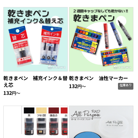
乾きまペン 補充インク＆替
乾きまペン 油性マーカー
え芯
132
在庫あり
円〜
132
円〜