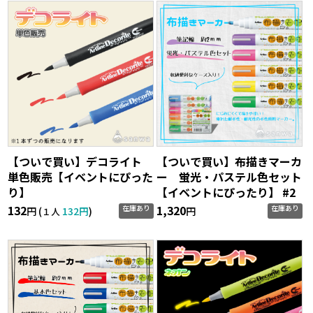
【ついで買い】デコライト
【ついで買い】布描きマーカ
単色販売【イベントにぴった
ー 蛍光・パステル色セット
り】
【イベントにぴったり】 #2
132
1,320
在庫あり
在庫あり
円 (
132円
)
円
１人