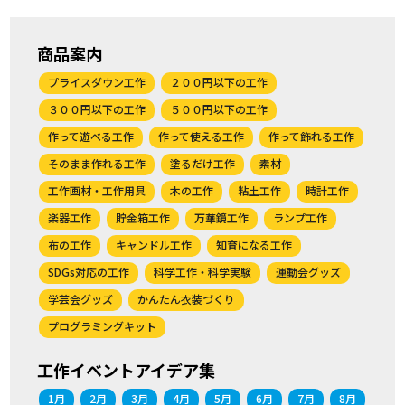
商品案内
プライスダウン工作
２００円以下の工作
３００円以下の工作
５００円以下の工作
作って遊べる工作
作って使える工作
作って飾れる工作
そのまま作れる工作
塗るだけ工作
素材
工作画材・工作用具
木の工作
粘土工作
時計工作
楽器工作
貯金箱工作
万華鏡工作
ランプ工作
布の工作
キャンドル工作
知育になる工作
SDGs対応の工作
科学工作・科学実験
運動会グッズ
学芸会グッズ
かんたん衣装づくり
プログラミングキット
工作イベントアイデア集
1月
2月
3月
4月
5月
6月
7月
8月