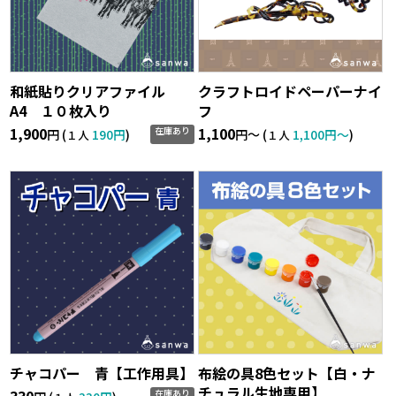
和紙貼りクリアファイル
クラフトロイドペーパーナイ
A4 １０枚入り
フ
1,900
1,100
在庫あり
円 (
190円
)
円〜 (
1,100円〜
)
１人
１人
チャコパー 青【工作用具】
布絵の具8色セット【白・ナ
チュラル生地専用】
在庫あり