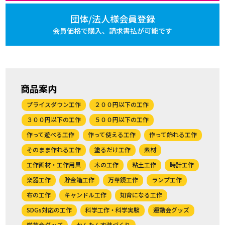
団体/法人様会員登録
会員価格で購入、
請求書払が可能です
商品案内
プライスダウン工作
２００円以下の工作
３００円以下の工作
５００円以下の工作
作って遊べる工作
作って使える工作
作って飾れる工作
そのまま作れる工作
塗るだけ工作
素材
工作画材・工作用具
木の工作
粘土工作
時計工作
楽器工作
貯金箱工作
万華鏡工作
ランプ工作
布の工作
キャンドル工作
知育になる工作
SDGs対応の工作
科学工作・科学実験
運動会グッズ
学芸会グッズ
かんたん衣装づくり