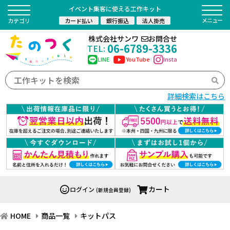
イベント集客に使える工作キット
カード払い
銀行振込
法人掛売
カテゴリ
株式会社サンワ
お問合せ
06-6789-3336
TEL:
LINE
YouTube
Insta
詳細検索はこちら
カート
ログイン
(新規会員登録)
HOME
商品一覧
キットパス