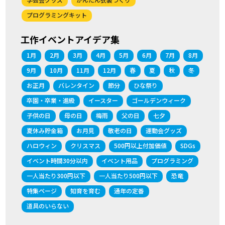
プログラミングキット
工作イベントアイデア集
1月
2月
3月
4月
5月
6月
7月
8月
9月
10月
11月
12月
春
夏
秋
冬
お正月
バレンタイン
節分
ひな祭り
卒園・卒業・進級
イースター
ゴールデンウィーク
子供の日
母の日
梅雨
父の日
七夕
夏休み貯金箱
お月見
敬老の日
運動会グッズ
ハロウィン
クリスマス
500円以上付加価値
SDGs
イベント時間30分以内
イベント用品
プログラミング
一人当たり300円以下
一人当たり500円以下
恐竜
特集ページ
知育を育む
通年の定番
道具のいらない