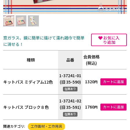
窓ガラス、鏡に簡単に描けて濡れ雑巾で簡単
お気に入
り追加
に消せる！
会員価格
種類
品番
(税込)
1-37241-01
1320
キットパス ミディアム12色
(旧 35-590)
カートに追加
円
在庫あり
1-37241-02
1760
キットパス ブロック８色
(旧 35-591)
カートに追加
円
在庫あり
工作画材・工作用具
関連カテゴリ: