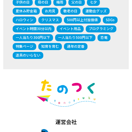
子供の日
母の日
梅雨
父の日
七夕
夏休み貯金箱
お月見
敬老の日
運動会グッズ
ハロウィン
クリスマス
500円以上付加価値
SDGs
イベント時間30分以内
イベント用品
プログラミング
一人当たり300円以下
一人当たり500円以下
恐竜
特集ページ
知育を育む
通年の定番
道具のいらない
運営会社