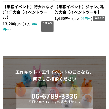
【集客イベント】特大わなげ
【集客イベント】ジャンボ射
ﾋﾞﾝｺﾞ大会【イベントツー
的大会【イベントツール】
ル】
1,650
在庫あり
円〜 (
98円〜
)
１人
13,200
在庫あり
円〜 (
304
１人
円〜
)
工作キット・工作イベントのことなら、
何でもご相談ください
06-6789-3336
平日9:30～17:00 / 株式会社サンワ