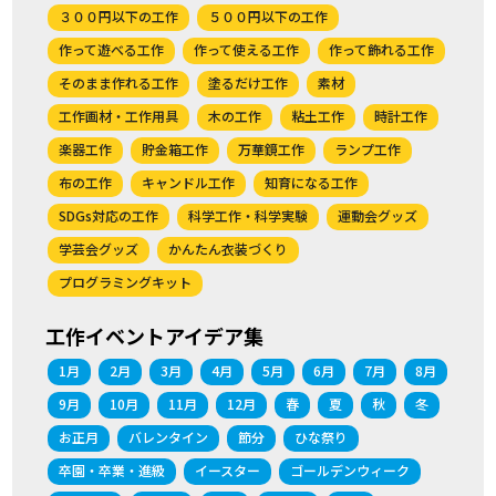
３００円以下の工作
５００円以下の工作
作って遊べる工作
作って使える工作
作って飾れる工作
そのまま作れる工作
塗るだけ工作
素材
工作画材・工作用具
木の工作
粘土工作
時計工作
楽器工作
貯金箱工作
万華鏡工作
ランプ工作
布の工作
キャンドル工作
知育になる工作
SDGs対応の工作
科学工作・科学実験
運動会グッズ
学芸会グッズ
かんたん衣装づくり
プログラミングキット
工作イベントアイデア集
1月
2月
3月
4月
5月
6月
7月
8月
9月
10月
11月
12月
春
夏
秋
冬
お正月
バレンタイン
節分
ひな祭り
卒園・卒業・進級
イースター
ゴールデンウィーク