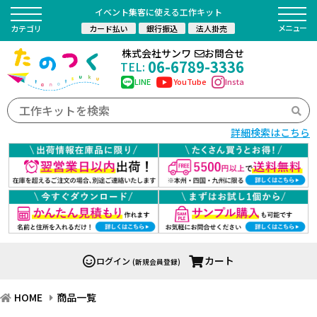
イベント集客に使える工作キット
カード払い
銀行振込
法人掛売
カテゴリ
株式会社サンワ
お問合せ
06-6789-3336
TEL:
LINE
YouTube
Insta
詳細検索はこちら
カート
ログイン
(新規会員登録)
HOME
商品一覧