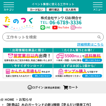
イベント集客に使える工作キット
カード払い
銀行振込
法人掛売
カテゴリ
株式会社サンワ
お問合せ
06-6789-3336
TEL:
LINE
YouTube
Insta
詳細検索はこちら
カート
ログイン
(新規会員登録)
HOME
お知らせ
【新商品】木のガーランドの新3種類【塗るだけ簡単工作】