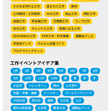
そのまま作れる工作
塗るだけ工作
素材
工作画材・工作用具
木の工作
粘土工作
時計工作
楽器工作
貯金箱工作
万華鏡工作
ランプ工作
布の工作
キャンドル工作
知育になる工作
SDGs対応の工作
科学工作・科学実験
運動会グッズ
学芸会グッズ
かんたん衣装づくり
プログラミングキット
工作イベントアイデア集
1月
2月
3月
4月
5月
6月
7月
8月
9月
10月
11月
12月
春
夏
秋
冬
お正月
バレンタイン
節分
ひな祭り
卒園・卒業・進級
イースター
ゴールデンウィーク
子供の日
母の日
梅雨
父の日
七夕
夏休み貯金箱
お月見
敬老の日
運動会グッズ