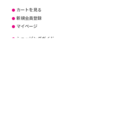
カートを見る
新規会員登録
マイページ
ショッピングガイド
かんたん見積り方法のご案内
よくあるご質問（FAQ）
お知らせ
会社概要
プライバシーポリシー
特定商取引法に基づく表記
ISO27001
DX に関する取り組み
SDGsに関する取り組み
健康経営に関する取り組み
サイトマップ