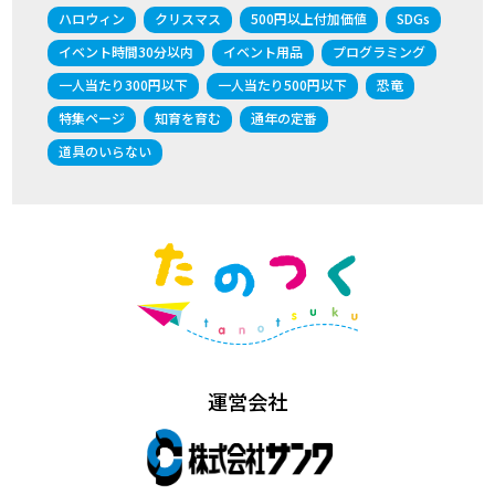
ハロウィン
クリスマス
500円以上付加価値
SDGs
イベント時間30分以内
イベント用品
プログラミング
一人当たり300円以下
一人当たり500円以下
恐竜
特集ページ
知育を育む
通年の定番
道具のいらない
運営会社