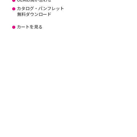
カタログ・パンフレット
無料ダウンロード
カートを見る
新規会員登録
マイページ
ショッピングガイド
かんたん見積り方法のご案内
よくあるご質問（FAQ）
お知らせ
会社概要
プライバシーポリシー
特定商取引法に基づく表記
ISO27001
DX に関する取り組み
SDGsに関する取り組み