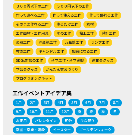
３００円以下の工作
５００円以下の工作
作って遊べる工作
作って使える工作
作って飾れる工作
そのまま作れる工作
塗るだけ工作
素材
工作画材・工作用具
木の工作
粘土工作
時計工作
楽器工作
貯金箱工作
万華鏡工作
ランプ工作
布の工作
キャンドル工作
知育になる工作
SDGs対応の工作
科学工作・科学実験
運動会グッズ
学芸会グッズ
かんたん衣装づくり
プログラミングキット
工作イベントアイデア集
1月
2月
3月
4月
5月
6月
7月
8月
9月
10月
11月
12月
春
夏
秋
冬
お正月
バレンタイン
節分
ひな祭り
卒園・卒業・進級
イースター
ゴールデンウィーク