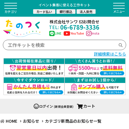
イベント集客に使える工作キット
カード払い
銀行振込
法人掛売
カテゴリ
株式会社サンワ
お問合せ
06-6789-3336
TEL:
LINE
YouTube
Insta
詳細検索はこちら
カート
ログイン
(新規会員登録)
HOME
お知らせ
カテゴリ新商品のお知らせ一覧