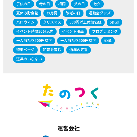
子供の日
母の日
梅雨
父の日
七夕
夏休み貯金箱
お月見
敬老の日
運動会グッズ
ハロウィン
クリスマス
500円以上付加価値
SDGs
イベント時間30分以内
イベント用品
プログラミング
一人当たり300円以下
一人当たり500円以下
恐竜
特集ページ
知育を育む
通年の定番
道具のいらない
運営会社