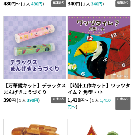
480
340
在庫あり
在庫あり
円〜 (
480円
)
円 (
340円
)
１人
１人
【万華鏡キット】デラックス
【時計工作キット】ワッツタ
まんげきょうづくり
イム？ 角型・小
390
1,410
在庫あり
在庫あり
円 (
390円
)
円〜 (
1,410
１人
１人
円〜
)