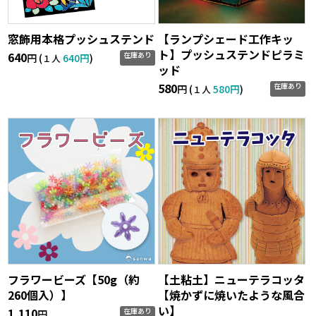
窓飾用本格プッシュステンド
【ランプシェード工作キッ
ト】プッシュステンドピラミ
640
在庫あり
円 (
640円
)
１人
ッド
580
在庫あり
円 (
580円
)
１人
フラワービーズ【50g（約
【土粘土】ニューテラコッタ
260個入）】
【焼かずに焼いたような風合
い】
1,110
在庫あり
円