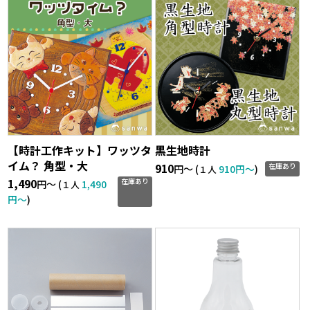
【時計工作キット】ワッツタ
黒生地時計
イム？ 角型・大
910
在庫あり
円〜 (
910円〜
)
１人
1,490
在庫あり
円〜 (
1,490
１人
円〜
)