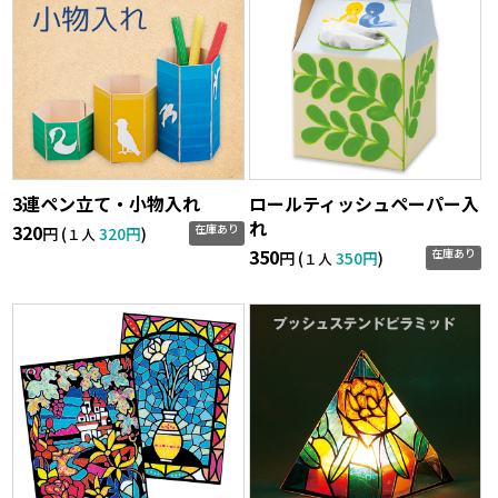
3連ペン立て・小物入れ
ロールティッシュペーパー入
れ
320
在庫あり
円 (
320円
)
１人
350
在庫あり
円 (
350円
)
１人