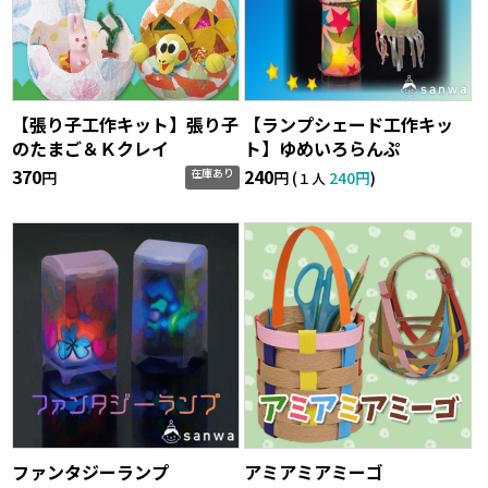
【張り子工作キット】張り子
【ランプシェード工作キッ
のたまご＆Ｋクレイ
ト】ゆめいろらんぷ
370
240
在庫あり
円
円 (
240円
)
１人
ファンタジーランプ
アミアミアミーゴ