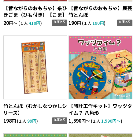
【昔ながらのおもちゃ】糸ひ
【昔ながらのおもちゃ】民芸
きごま（ひも付き）【こま】
竹とんぼ
20
190
在庫あり
在庫あり
円〜 (
410円
)
円 (
190円
)
１人
１人
竹とんぼ（むかしなつかしシ
【時計工作キット】ワッツタ
リーズ）
イム？ 八角形
198
1,590
在庫あり
円 (
99円
)
円〜 (
1,590円〜
)
１人
１人