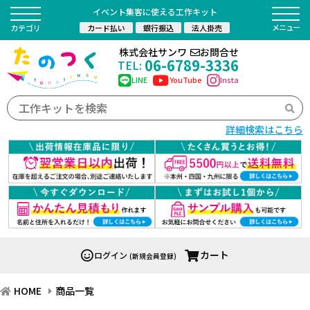
イベント集客に使える工作キット
カード払い
銀行振込
法人掛売
カテゴリ
株式会社サンワ
お問合せ
06-6789-3336
TEL:
LINE
YouTube
Insta
詳細検索はこちら
カート
ログイン
(新規会員登録)
HOME
商品一覧