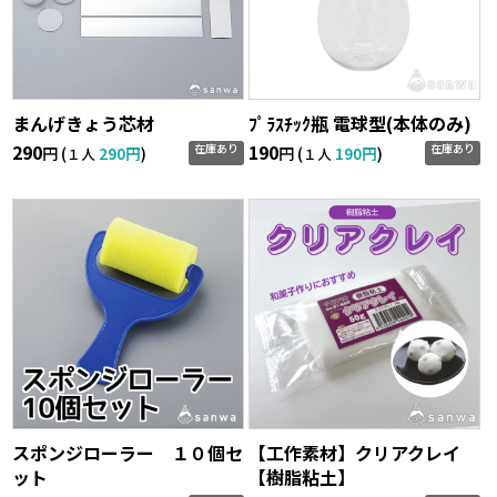
まんげきょう芯材
ﾌﾟﾗｽﾁｯｸ瓶 電球型(本体のみ)
290
190
在庫あり
在庫あり
円 (
290円
)
円 (
190円
)
１人
１人
スポンジローラー １０個セ
【工作素材】クリアクレイ
ット
【樹脂粘土】