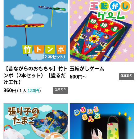
【昔ながらのおもちゃ】竹ト
玉転がしゲーム
ンボ（2本セット）【塗るだ
600
在庫あり
円〜
け工作】
360
在庫あり
円 (
180円
)
１人