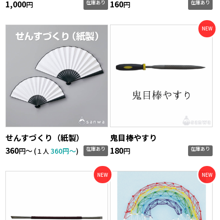
1,000
160
在庫あり
在庫あり
円
円
せんすづくり（紙製）
鬼目棒やすり
360
180
在庫あり
在庫あり
円〜 (
360円〜
)
円
１人