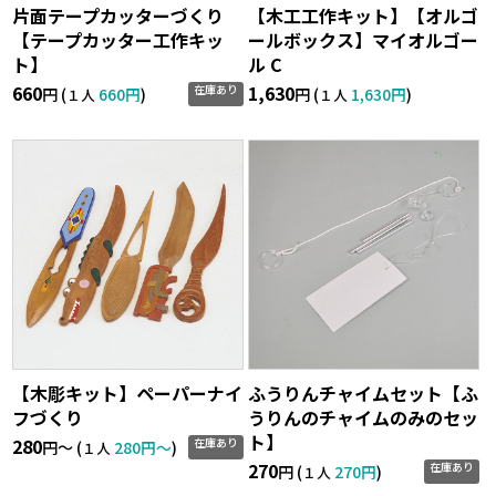
片面テープカッターづくり
【木工工作キット】【オルゴ
【テープカッター工作キッ
ールボックス】マイオルゴー
ト】
ル C
660
1,630
在庫あり
円 (
660円
)
円 (
1,630円
)
１人
１人
【木彫キット】ペーパーナイ
ふうりんチャイムセット【ふ
フづくり
うりんのチャイムのみのセッ
ト】
280
在庫あり
円〜 (
280円〜
)
１人
270
在庫あり
円 (
270円
)
１人