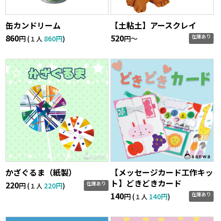
缶カンドリーム
【土粘土】アースクレイ
860
520
在庫あり
円 (
860円
)
円〜
１人
かざぐるま（紙製）
【メッセージカード工作キッ
ト】どきどきカード
220
在庫あり
円 (
220円
)
１人
140
在庫あり
円 (
140円
)
１人