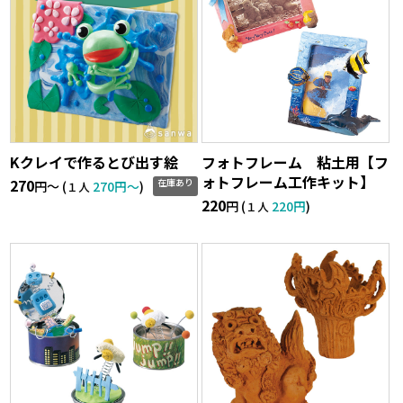
Kクレイで作るとび出す絵
フォトフレーム 粘土用【フ
ォトフレーム工作キット】
270
在庫あり
円〜 (
270円〜
)
１人
220
円 (
220円
)
１人