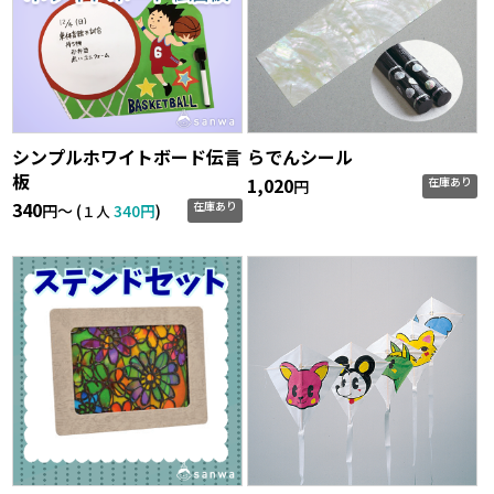
シンプルホワイトボード伝言
らでんシール
板
1,020
在庫あり
円
340
在庫あり
円〜 (
340円
)
１人