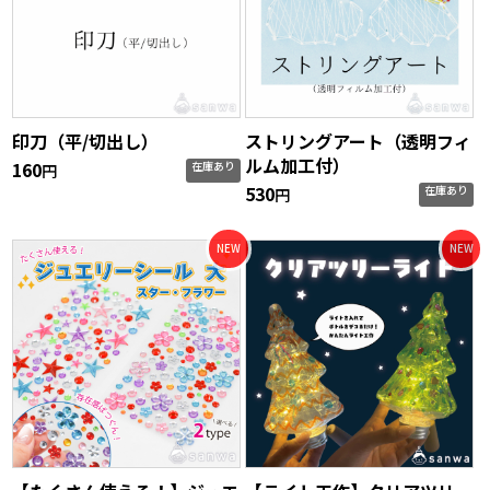
印刀（平/切出し）
ストリングアート（透明フィ
ルム加工付）
160
在庫あり
円
530
在庫あり
円