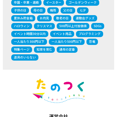
卒園・卒業・進級
イースター
ゴールデンウィーク
子供の日
母の日
梅雨
父の日
七夕
夏休み貯金箱
お月見
敬老の日
運動会グッズ
ハロウィン
クリスマス
500円以上付加価値
SDGs
イベント時間30分以内
イベント用品
プログラミング
一人当たり300円以下
一人当たり500円以下
恐竜
特集ページ
知育を育む
通年の定番
道具のいらない
運営会社