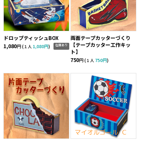
ドロップティッシュBOX
両面テープカッターづくり
【テープカッター工作キッ
1,080
在庫あり
円 (
1,080円
)
１人
ト】
750
円 (
750円
)
１人