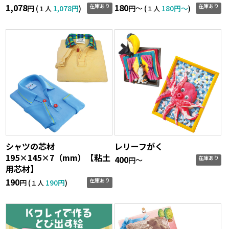
1,078
180
在庫あり
在庫あり
円 (
1,078円
)
円〜 (
180円〜
)
１人
１人
シャツの芯材
レリーフがく
195×145×7（mm）【粘土
400
在庫あり
円〜
用芯材】
190
在庫あり
円 (
190円
)
１人