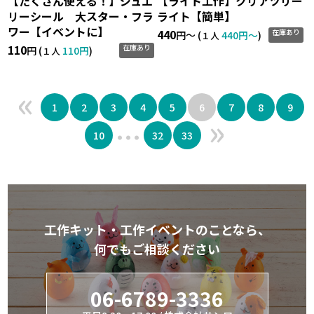
【たくさん使える！】ジュエ
【ライト工作】クリアツリー
リーシール 大スター・フラ
ライト【簡単】
ワー【イベントに】
440
在庫あり
円〜 (
440円〜
)
１人
110
在庫あり
円 (
110円
)
１人
«
1
2
3
4
5
6
7
8
9
»
...
10
32
33
工作キット・工作イベントのことなら、
何でもご相談ください
06-6789-3336