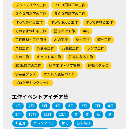
プライスダウン工作
２００円以下の工作
３００円以下の工作
５００円以下の工作
作って遊べる工作
作って使える工作
作って飾れる工作
そのまま作れる工作
塗るだけ工作
素材
工作画材・工作用具
木の工作
粘土工作
時計工作
楽器工作
貯金箱工作
万華鏡工作
ランプ工作
布の工作
キャンドル工作
知育になる工作
SDGs対応の工作
科学工作・科学実験
運動会グッズ
学芸会グッズ
かんたん衣装づくり
プログラミングキット
工作イベントアイデア集
1月
2月
3月
4月
5月
6月
7月
8月
9月
10月
11月
12月
春
夏
秋
冬
お正月
バレンタイン
節分
ひな祭り