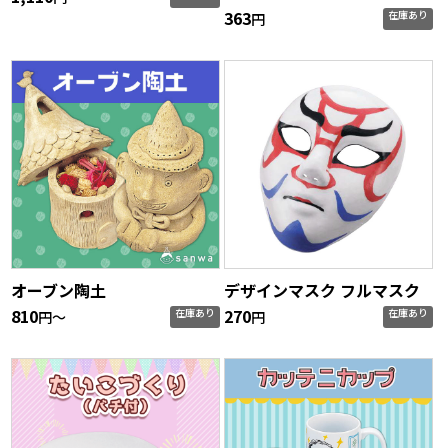
363
在庫あり
円
オーブン陶土
デザインマスク フルマスク
810
270
在庫あり
在庫あり
円〜
円