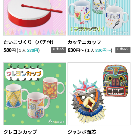
たいこづくり（バチ付）
カッテニカップ
580
830
在庫あり
在庫あり
円 (
580円
)
円〜 (
830円〜
)
１人
１人
クレヨンカップ
ジャンボ面芯