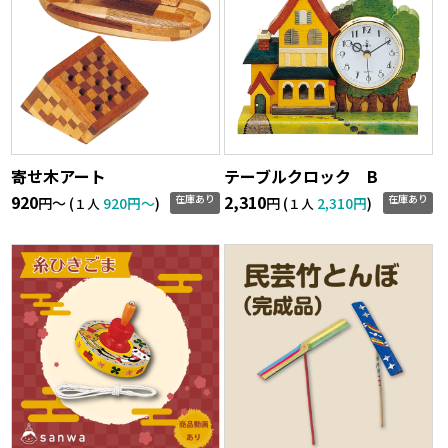
寄せ木アート
テーブルクロック B
920
2,310
在庫あり
在庫あり
円〜 (
920円〜
)
円 (
2,310円
)
１人
１人