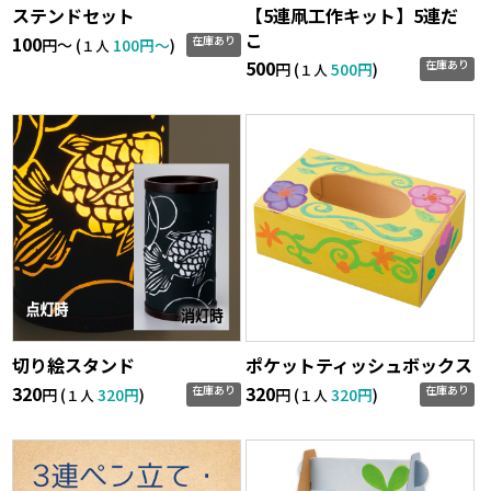
ステンドセット
【5連凧工作キット】5連だ
こ
100
在庫あり
円〜 (
100円〜
)
１人
500
在庫あり
円 (
500円
)
１人
切り絵スタンド
ポケットティッシュボックス
320
320
在庫あり
在庫あり
円 (
320円
)
円 (
320円
)
１人
１人