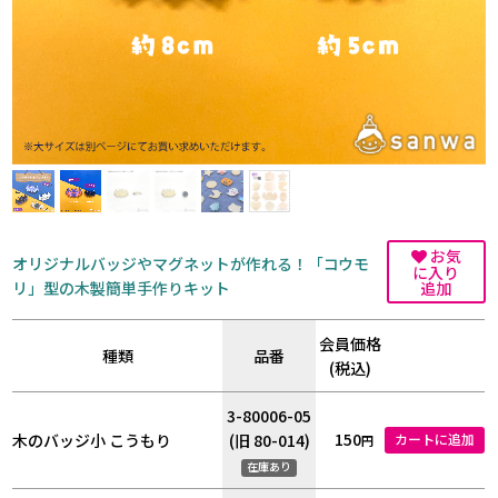
お気
オリジナルバッジやマグネットが作れる！「コウモ
に入り
リ」型の木製簡単手作りキット
追加
会員価格
種類
品番
(税込)
3-80006-05
150
木のバッジ小 こうもり
(旧 80-014)
カートに追加
円
在庫あり