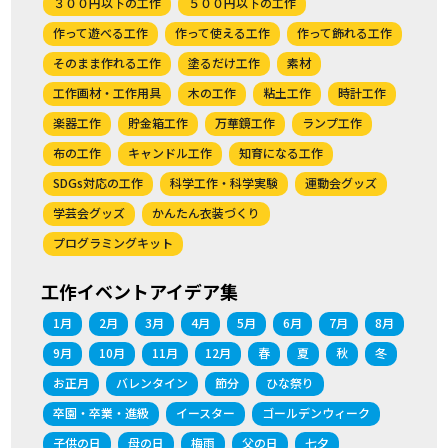
３００円以下の工作
５００円以下の工作
作って遊べる工作
作って使える工作
作って飾れる工作
そのまま作れる工作
塗るだけ工作
素材
工作画材・工作用具
木の工作
粘土工作
時計工作
楽器工作
貯金箱工作
万華鏡工作
ランプ工作
布の工作
キャンドル工作
知育になる工作
SDGs対応の工作
科学工作・科学実験
運動会グッズ
学芸会グッズ
かんたん衣装づくり
プログラミングキット
工作イベントアイデア集
1月
2月
3月
4月
5月
6月
7月
8月
9月
10月
11月
12月
春
夏
秋
冬
お正月
バレンタイン
節分
ひな祭り
卒園・卒業・進級
イースター
ゴールデンウィーク
子供の日
母の日
梅雨
父の日
七夕