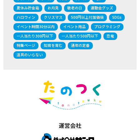
夏休み貯金箱
お月見
敬老の日
運動会グッズ
ハロウィン
クリスマス
500円以上付加価値
SDGs
イベント時間30分以内
イベント用品
プログラミング
一人当たり300円以下
一人当たり500円以下
恐竜
特集ページ
知育を育む
通年の定番
道具のいらない
運営会社