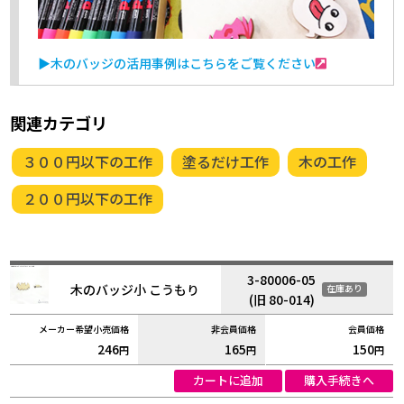
▶木のバッジの活用事例はこちらをご覧ください
関連カテゴリ
３００円以下の工作
塗るだけ工作
木の工作
２００円以下の工作
3-80006-05
木のバッジ小 こうもり
在庫あり
(旧 80-014)
246
165
150
円
円
円
カートに追加
購入手続きへ