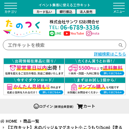
イベント集客に使える工作キット
カード払い
銀行振込
法人掛売
カテゴリ
株式会社サンワ
お問合せ
06-6789-3336
TEL:
LINE
YouTube
Insta
詳細検索はこちら
カート
ログイン
(新規会員登録)
HOME
商品一覧
【工作キット】木のバッジ＆マグネット小 こうもり(5cm)【塗る