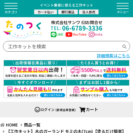
イベント集客に使える工作キット
カード払い
銀行振込
法人掛売
カテゴリ
株式会社サンワ
お問合せ
06-6789-3336
TEL:
LINE
YouTube
Insta
詳細検索はこちら
カート
ログイン
(新規会員登録)
HOME
商品一覧
【工作キット】木のガーランド モミの木(7cm)【塗るだけ簡単】