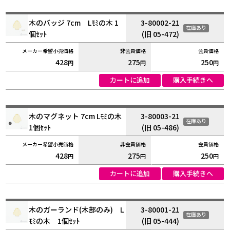
木のバッジ 7cm Lﾓﾐの木 1
3-80002-21
在庫あり
個ｾｯﾄ
(旧 05-472)
428
275
250
円
円
円
カートに追加
購入手続きへ
木のマグネット 7cm Lﾓﾐの木
3-80003-21
在庫あり
1個ｾｯﾄ
(旧 05-486)
428
275
250
円
円
円
カートに追加
購入手続きへ
木のガーランド(木部のみ) L
3-80001-21
在庫あり
ﾓﾐの木 1個ｾｯﾄ
(旧 05-444)