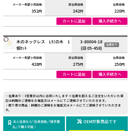
352
242
220
円
円
円
カートに追加
購入手続きへ
木のネックレス Lﾓﾐの木 1
3-80004-18
在庫あり
個ｾｯﾄ
(旧 05-458)
428
275
250
円
円
円
カートに追加
購入手続きへ
・在庫あり：3営業日以内に出荷いたします ※在庫を超えるご注文をいただいた場
合は納期のご連絡をお電話又はメールにてご連絡させていただきます。
・取り寄せ商品：納期のご連絡をお電話又はメールにてご連絡させていただきま
す。
OEM対象商品です
法人会員なら｢会員価格｣｢請求書
払｣で購入可能！