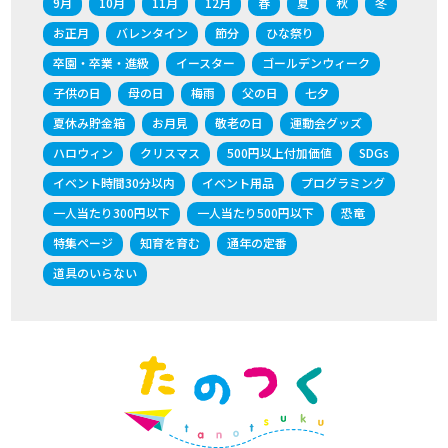
9月
10月
11月
12月
春
夏
秋
冬
お正月
バレンタイン
節分
ひな祭り
卒園・卒業・進級
イースター
ゴールデンウィーク
子供の日
母の日
梅雨
父の日
七夕
夏休み貯金箱
お月見
敬老の日
運動会グッズ
ハロウィン
クリスマス
500円以上付加価値
SDGs
イベント時間30分以内
イベント用品
プログラミング
一人当たり300円以下
一人当たり500円以下
恐竜
特集ページ
知育を育む
通年の定番
道具のいらない