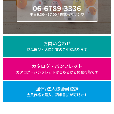
06-6789-3336
平日9:30～17:00 / 株式会社サンワ
お問い合わせ
商品選び・大口注文の
ご相談承ります
カタログ・パンフレット
カタログ・パンフレットは
こちらから閲覧可能です
団体/法人様会員登録
会員価格で購入、
請求書払が可能です