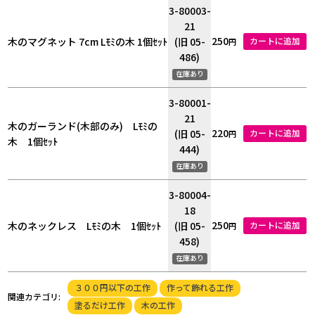
3-80003-
21
250
木のマグネット 7cm Lﾓﾐの木 1個ｾｯﾄ
(旧 05-
カートに追加
円
486)
在庫あり
3-80001-
21
木のガーランド(木部のみ) Lﾓﾐの
220
(旧 05-
カートに追加
円
木 1個ｾｯﾄ
444)
在庫あり
3-80004-
18
250
木のネックレス Lﾓﾐの木 1個ｾｯﾄ
(旧 05-
カートに追加
円
458)
在庫あり
３００円以下の工作
作って飾れる工作
関連カテゴリ:
塗るだけ工作
木の工作