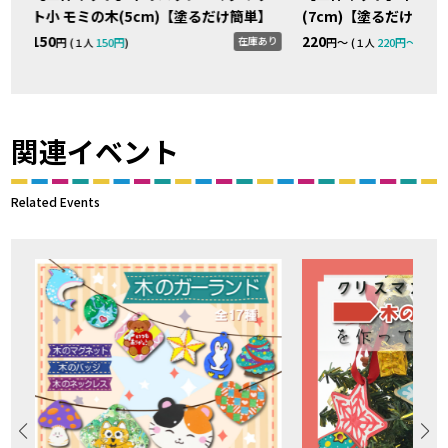
ト小 モミの木(5cm)【塗るだけ簡単】
(7cm)【塗るだけ簡単
り
150
220
在庫あり
円 (
150円
)
円〜 (
220円〜
)
１人
１人
関連イベント
Related Events