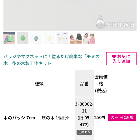
バッジやマグネットに！塗るだけ簡単な「モミの
お気に
入り追加
木」型の木製工作キット
会員価
種類
品番
格
(税込)
3-80002-
21
250
木のバッジ 7cm Lﾓﾐの木 1個ｾｯﾄ
(旧 05-
カートに追加
円
472)
在庫あり