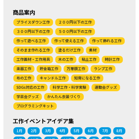
商品案内
プライスダウン工作
２００円以下の工作
３００円以下の工作
５００円以下の工作
作って遊べる工作
作って使える工作
作って飾れる工作
そのまま作れる工作
塗るだけ工作
素材
工作画材・工作用具
木の工作
粘土工作
時計工作
楽器工作
貯金箱工作
万華鏡工作
ランプ工作
布の工作
キャンドル工作
知育になる工作
SDGs対応の工作
科学工作・科学実験
運動会グッズ
学芸会グッズ
かんたん衣装づくり
プログラミングキット
工作イベントアイデア集
1月
2月
3月
4月
5月
6月
7月
8月