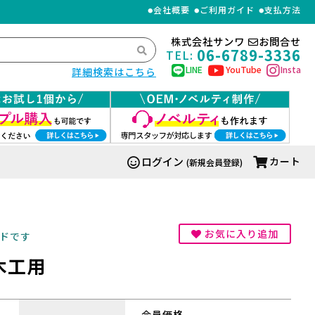
会社概要
ご利用ガイド
支払方法
株式会社サンワ
お問合せ
06-6789-3336
TEL:
LINE
YouTube
Insta
詳細検索はこちら
ログイン
カート
(新規会員登録)
お気に入り追加
ドです
木工用
会員価格