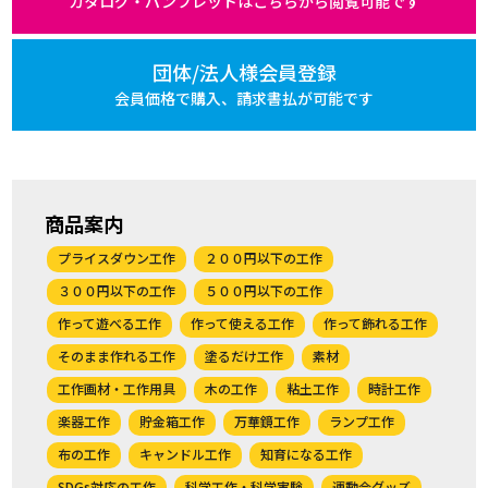
カタログ・パンフレットは
こちらから閲覧可能です
団体/法人様会員登録
会員価格で購入、
請求書払が可能です
商品案内
プライスダウン工作
２００円以下の工作
３００円以下の工作
５００円以下の工作
作って遊べる工作
作って使える工作
作って飾れる工作
そのまま作れる工作
塗るだけ工作
素材
工作画材・工作用具
木の工作
粘土工作
時計工作
楽器工作
貯金箱工作
万華鏡工作
ランプ工作
布の工作
キャンドル工作
知育になる工作
SDGs対応の工作
科学工作・科学実験
運動会グッズ