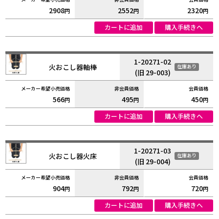
2908
2552
2320
円
円
円
カートに追加
購入手続きへ
1-20271-02
火おこし器軸棒
在庫あり
(旧 29-003)
566
495
450
円
円
円
カートに追加
購入手続きへ
1-20271-03
火おこし器火床
在庫あり
(旧 29-004)
904
792
720
円
円
円
カートに追加
購入手続きへ