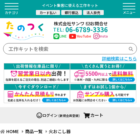
イベント集客に使える工作キット
カード払い
銀行振込
法人掛売
カテゴリ
株式会社サンワ
お問合せ
06-6789-3336
TEL:
LINE
YouTube
Insta
詳細検索はこちら
カート
ログイン
(新規会員登録)
HOME
商品一覧
火おこし器