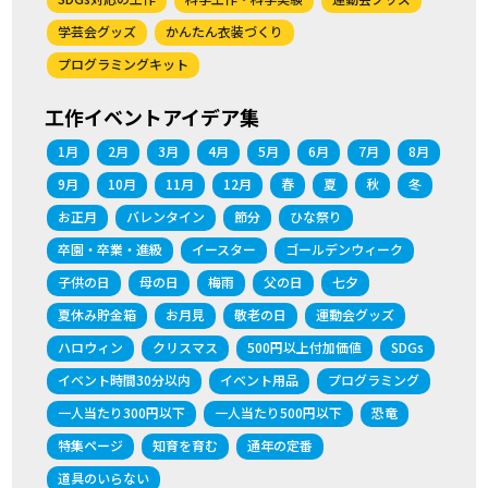
学芸会グッズ
かんたん衣装づくり
プログラミングキット
工作イベントアイデア集
1月
2月
3月
4月
5月
6月
7月
8月
9月
10月
11月
12月
春
夏
秋
冬
お正月
バレンタイン
節分
ひな祭り
卒園・卒業・進級
イースター
ゴールデンウィーク
子供の日
母の日
梅雨
父の日
七夕
夏休み貯金箱
お月見
敬老の日
運動会グッズ
ハロウィン
クリスマス
500円以上付加価値
SDGs
イベント時間30分以内
イベント用品
プログラミング
一人当たり300円以下
一人当たり500円以下
恐竜
特集ページ
知育を育む
通年の定番
道具のいらない