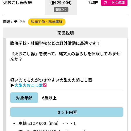
720
火おこし器火床
(旧 29-004)
カートに追加
円
在庫あり
科学工作・科学実験
関連カテゴリ:
商品説明
臨海学校・林間学校などの野外活動に最適です！
『火おこし器』を使って、縄文人の暮らしを体験してみませ
んか？
軽い力でも火がつきやすい大型の火起こし器
▶
大型火おこし器
対象年齢
6歳以上
セット内容
主軸 φ12×600（mm）・・・1