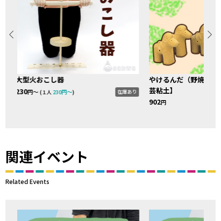
大型火おこし器
やけるんだ（野焼き粘
芸粘土】
230
在庫あり
円〜 (
230円〜
)
１人
902
円
り
関連イベント
Related Events