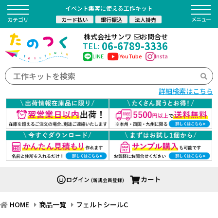
イベント集客に使える工作キット
カード払い
銀行振込
法人掛売
カテゴリ
株式会社サンワ
お問合せ
06-6789-3336
TEL:
LINE
YouTube
Insta
詳細検索はこちら
カート
ログイン
(新規会員登録)
HOME
商品一覧
フェルトシールC