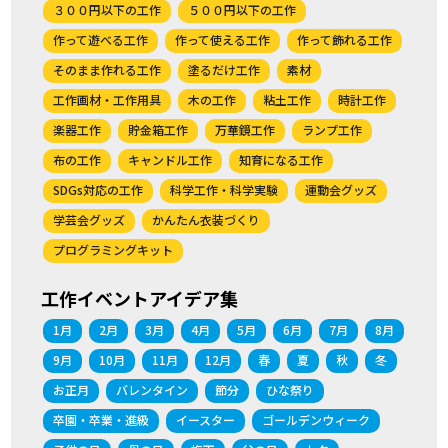
３００円以下の工作
５００円以下の工作
作って遊べる工作
作って使える工作
作って飾れる工作
そのまま作れる工作
塗るだけ工作
素材
工作画材・工作用具
木の工作
粘土工作
時計工作
楽器工作
貯金箱工作
万華鏡工作
ランプ工作
布の工作
キャンドル工作
知育になる工作
SDGs対応の工作
科学工作・科学実験
運動会グッズ
学芸会グッズ
かんたん衣装づくり
プログラミングキット
工作イベントアイデア集
1月
2月
3月
4月
5月
6月
7月
8月
9月
10月
11月
12月
春
夏
秋
冬
お正月
バレンタイン
節分
ひな祭り
卒園・卒業・進級
イースター
ゴールデンウィーク