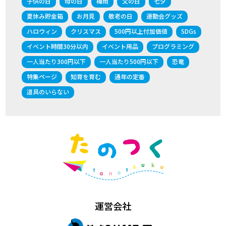
子供の日
母の日
梅雨
父の日
七夕
夏休み貯金箱
お月見
敬老の日
運動会グッズ
ハロウィン
クリスマス
500円以上付加価値
SDGs
イベント時間30分以内
イベント用品
プログラミング
一人当たり300円以下
一人当たり500円以下
恐竜
特集ページ
知育を育む
通年の定番
道具のいらない
運営会社