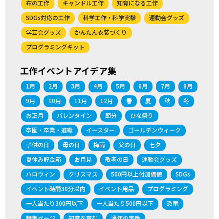
布の工作
キャンドル工作
知育になる工作
SDGs対応の工作
科学工作・科学実験
運動会グッズ
学芸会グッズ
かんたん衣装づくり
プログラミングキット
工作イベントアイデア集
1月
2月
3月
4月
5月
6月
7月
8月
9月
10月
11月
12月
春
夏
秋
冬
お正月
バレンタイン
節分
ひな祭り
卒園・卒業・進級
イースター
ゴールデンウィーク
子供の日
母の日
梅雨
父の日
七夕
夏休み貯金箱
お月見
敬老の日
運動会グッズ
ハロウィン
クリスマス
500円以上付加価値
SDGs
イベント時間30分以内
イベント用品
プログラミング
一人当たり300円以下
一人当たり500円以下
恐竜
特集ページ
知育を育む
通年の定番