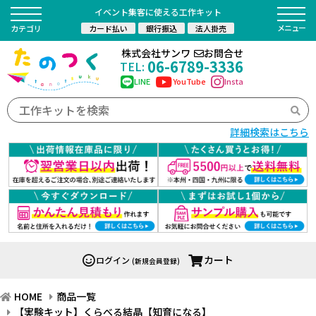
イベント集客に使える工作キット
カード払い
銀行振込
法人掛売
カテゴリ
株式会社サンワ
お問合せ
06-6789-3336
TEL:
LINE
YouTube
Insta
詳細検索はこちら
カート
ログイン
(新規会員登録)
HOME
商品一覧
【実験キット】くらべる結晶【知育になる】