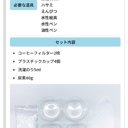
必要な道具
ハサミ
えんぴつ
水性絵具
水性ペン
油性ペン
セット内容
コーヒーフィルター2枚
プラスチックカップ4個
洗濯のり5ml
尿素60g