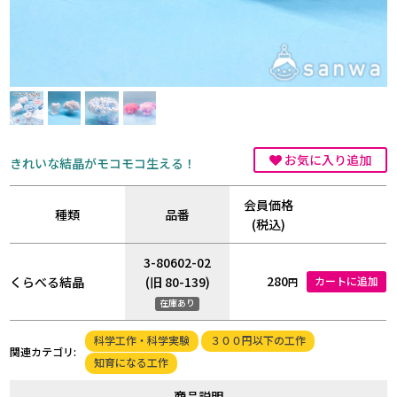
お気に入り追加
きれいな結晶がモコモコ生える！
会員価格
種類
品番
(税込)
3-80602-02
280
くらべる結晶
(旧 80-139)
カートに追加
円
在庫あり
科学工作・科学実験
３００円以下の工作
関連カテゴリ:
知育になる工作
商品説明