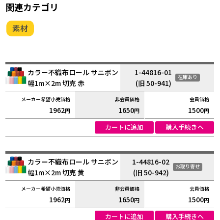
関連カテゴリ
素材
カラー不織布ロール サニボン
1-44816-01
在庫あり
幅1m×2m 切売 赤
(旧 50-941)
1962
1650
1500
円
円
円
カートに追加
購入手続きへ
カラー不織布ロール サニボン
1-44816-02
お取り寄せ
幅1m×2m 切売 黄
(旧 50-942)
1962
1650
1500
円
円
円
カートに追加
購入手続きへ