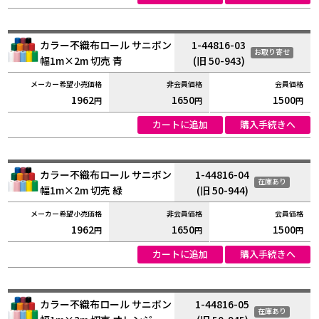
カラー不織布ロール サニボン
1-44816-03
お取り寄せ
幅1m×2m 切売 青
(旧 50-943)
1962
1650
1500
円
円
円
カートに追加
購入手続きへ
カラー不織布ロール サニボン
1-44816-04
在庫あり
幅1m×2m 切売 緑
(旧 50-944)
1962
1650
1500
円
円
円
カートに追加
購入手続きへ
カラー不織布ロール サニボン
1-44816-05
在庫あり