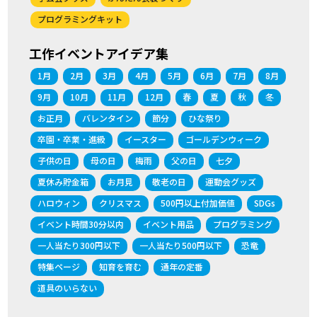
プログラミングキット
工作イベントアイデア集
1月
2月
3月
4月
5月
6月
7月
8月
9月
10月
11月
12月
春
夏
秋
冬
お正月
バレンタイン
節分
ひな祭り
卒園・卒業・進級
イースター
ゴールデンウィーク
子供の日
母の日
梅雨
父の日
七夕
夏休み貯金箱
お月見
敬老の日
運動会グッズ
ハロウィン
クリスマス
500円以上付加価値
SDGs
イベント時間30分以内
イベント用品
プログラミング
一人当たり300円以下
一人当たり500円以下
恐竜
特集ページ
知育を育む
通年の定番
道具のいらない