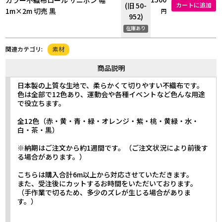
(旧 50-
カートに追加
1m×2m 切売 黒
円
952)
在庫あり
素材
関連カテゴリ:
商品説明
日本製の上質な生地で、柔らかくて切りやすい不織布です。
色は全部で12色あり、運動会や各種イベントなど色んな用途
で役立ちます。
全12色（赤・黄・青・緑・オレンジ・紫・桃・黄緑・水・
白・茶・黒）
※納期はご注文から約1週間です。（ご注文状況により前後す
る場合があります。）
こちらは購入合計6m以上から対応させていただきます。
また、受注後にカットするお時間をいただいております。
（手作業で切るため、多少のズレが生じる場合がありま
す。）