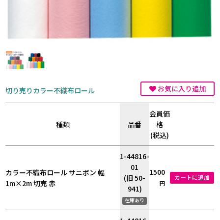
お気に入り追加
切り売りカラー不織布ロール
会員価
種類
品番
格
(税込)
1-44816-
01
1500
カラー不織布ロール サニボン 幅
(旧 50-
カートに追加
1m×2m 切売 赤
円
941)
在庫あり