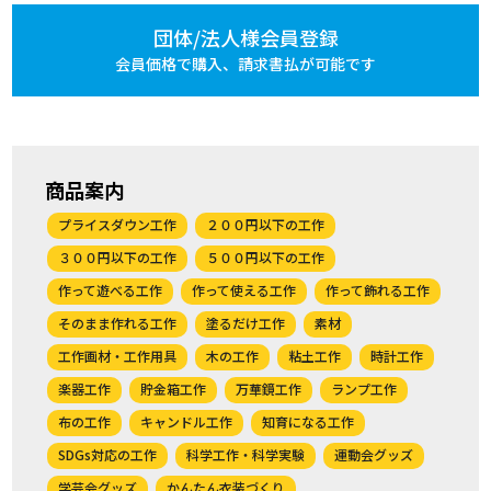
団体/法人様会員登録
会員価格で購入、
請求書払が可能です
商品案内
プライスダウン工作
２００円以下の工作
３００円以下の工作
５００円以下の工作
作って遊べる工作
作って使える工作
作って飾れる工作
そのまま作れる工作
塗るだけ工作
素材
工作画材・工作用具
木の工作
粘土工作
時計工作
楽器工作
貯金箱工作
万華鏡工作
ランプ工作
布の工作
キャンドル工作
知育になる工作
SDGs対応の工作
科学工作・科学実験
運動会グッズ
学芸会グッズ
かんたん衣装づくり