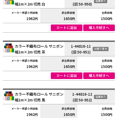
在庫あり
幅1m×2m 切売 白
(旧 50-950)
1962
1650
1500
円
円
円
カートに追加
購入手続きへ
カラー不織布ロール サニボン
1-44816-11
お取り寄せ
幅1m×2m 切売 茶
(旧 50-951)
1962
1650
1500
円
円
円
カートに追加
購入手続きへ
カラー不織布ロール サニボン
1-44816-12
在庫あり
幅1m×2m 切売 黒
(旧 50-952)
1962
1650
1500
円
円
円