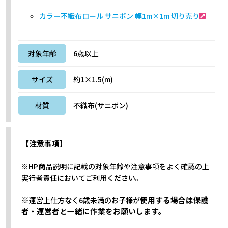
カラー不織布ロール サニボン 幅1m×1m 切り売り
対象年齢
6歳以上
サイズ
約1×1.5(m)
材質
不織布(サニボン)
【注意事項】
※HP商品説明に記載の対象年齢や注意事項をよく確認の上
実行者責任においてご利用ください。
※
使用する場合は保護
運営上仕方なく6歳未満のお子様が
者・運営者と一緒に作業をお願いします。