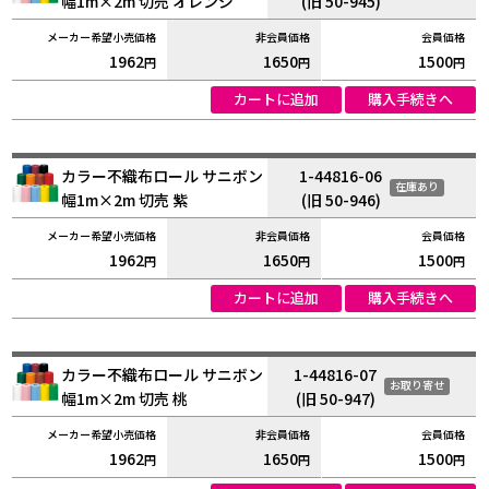
幅1m×2m 切売 オレンジ
(旧 50-945)
1962
1650
1500
円
円
円
カートに追加
購入手続きへ
カラー不織布ロール サニボン
1-44816-06
在庫あり
幅1m×2m 切売 紫
(旧 50-946)
1962
1650
1500
円
円
円
カートに追加
購入手続きへ
カラー不織布ロール サニボン
1-44816-07
お取り寄せ
幅1m×2m 切売 桃
(旧 50-947)
1962
1650
1500
円
円
円