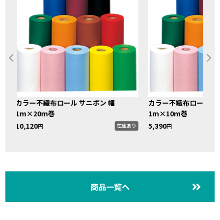
カラー不織布ロール サニボン 幅
カラー不織布ロール サ
1m×20m巻
1m×10m巻
10,120
5,390
り
在庫あり
円
円
商品一覧へ