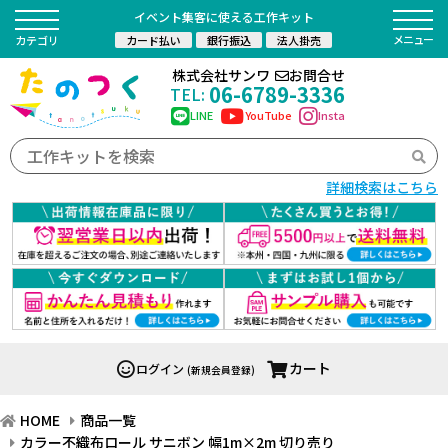
イベント集客に使える工作キット
カード払い
銀行振込
法人掛売
カテゴリ
株式会社サンワ
お問合せ
06-6789-3336
TEL:
LINE
YouTube
Insta
詳細検索はこちら
カート
ログイン
(新規会員登録)
HOME
商品一覧
カラー不織布ロール サニボン 幅1m×2m 切り売り