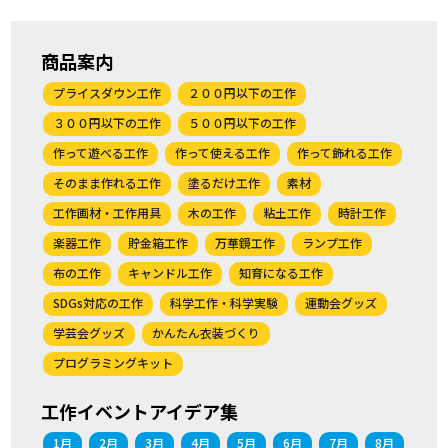
商品案内
プライスダウン工作
２００円以下の工作
３００円以下の工作
５００円以下の工作
作って遊べる工作
作って使える工作
作って飾れる工作
そのまま作れる工作
塗るだけ工作
素材
工作画材・工作用具
木の工作
粘土工作
時計工作
楽器工作
貯金箱工作
万華鏡工作
ランプ工作
布の工作
キャンドル工作
知育になる工作
SDGs対応の工作
科学工作・科学実験
運動会グッズ
学芸会グッズ
かんたん衣装づくり
プログラミングキット
工作イベントアイデア集
1月
2月
3月
4月
5月
6月
7月
8月