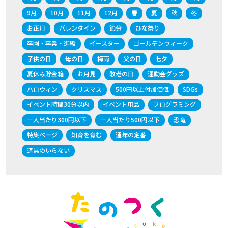
9月
10月
11月
12月
春
夏
秋
冬
お正月
バレンタイン
節分
ひな祭り
卒園・卒業・進級
イースター
ゴールデンウィーク
子供の日
母の日
梅雨
父の日
七夕
夏休み貯金箱
お月見
敬老の日
運動会グッズ
ハロウィン
クリスマス
500円以上付加価値
SDGs
イベント時間30分以内
イベント用品
プログラミング
一人当たり300円以下
一人当たり500円以下
恐竜
特集ページ
知育を育む
通年の定番
道具のいらない