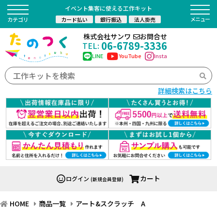
イベント集客に使える工作キット
カード払い
銀行振込
法人掛売
カテゴリ
株式会社サンワ
お問合せ
06-6789-3336
TEL:
LINE
YouTube
Insta
詳細検索はこちら
カート
ログイン
(新規会員登録)
HOME
商品一覧
アート&スクラッチ A