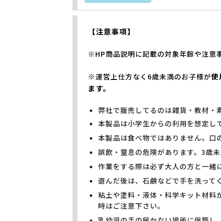
【注意事項】
※HP商品説明に記載の対象年齢や注意
※
使
運営上仕方なく6歳未満のお子様が
ます。
弊社で販売してるのは雑貨・教材・
本製品は小学生からの利用を想定し
本製品は食べ物ではありません。口
誤飲・窒息の危険があります。3歳
作業をする際は必ず大人の方と一緒
遊んだ後は、石鹸などで手を洗って
粘土や塗料・液体・科学キット材料
時はご注意下さい。
乳幼児の手の届かない場所に保管し