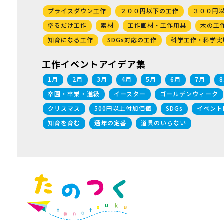
プライスダウン工作
２００円以下の工作
３００円
塗るだけ工作
素材
工作画材・工作用具
木の工
知育になる工作
SDGs対応の工作
科学工作・科学実
工作イベントアイデア集
1月
2月
3月
4月
5月
6月
7月
卒園・卒業・進級
イースター
ゴールデンウィーク
クリスマス
500円以上付加価値
SDGs
イベント
知育を育む
通年の定番
道具のいらない