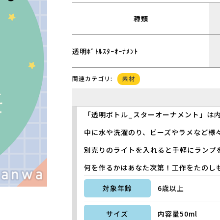
種類
透明ﾎﾞﾄﾙｽﾀｰｵｰﾅﾒﾝﾄ
素材
関連カテゴリ:
「透明ボトル_スターオーナメント」は内
中に水や洗濯のり、ビーズやラメなど様
別売りのライトを入れると手軽にランプ
何を作るかはあなた次第！工作をたのし
対象年齢
6歳以上
サイズ
内容量50ml