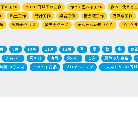
以下の工作
５００円以下の工作
作って遊べる工作
作って使える
作
粘土工作
時計工作
楽器工作
貯金箱工作
万華鏡工作
験
運動会グッズ
学芸会グッズ
かんたん衣装づくり
プログラ
8月
9月
10月
11月
12月
春
夏
秋
冬
お
子供の日
母の日
梅雨
父の日
七夕
夏休み貯金箱
時間30分以内
イベント用品
プログラミング
一人当たり300円以