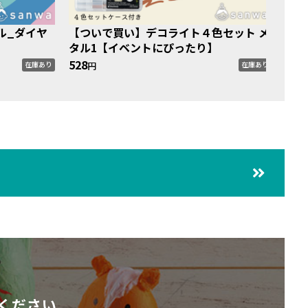
ル_ダイヤ
【ついで買い】デコライト４色セット メ
【つ
タル1【イベントにぴったり】
オン
528
528
円
在庫あり
在庫あり
ください