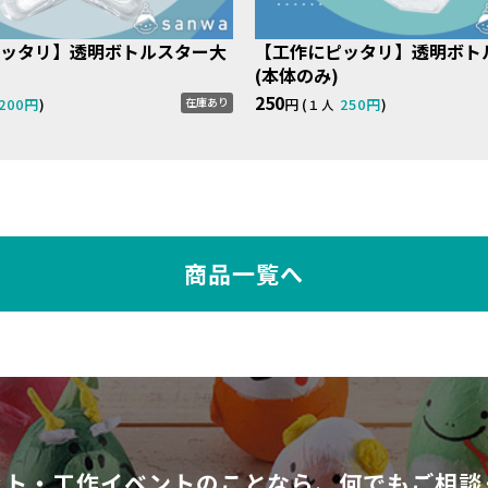
ッタリ】透明ボトルスター大
【工作にピッタリ】透明ボト
(本体のみ)
250
200円
)
円 (
250円
)
在庫あり
１人
商品一覧へ
ット・工作イベントのことなら、
何でもご相談