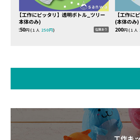
）】
【工作にピッタリ】透明ボトル_ツリー
【工作にピ
(本体のみ)
(本体のみ)
庫あり
250
200
円 (
250円
)
円 (
在庫あり
１人
１人
工作キ