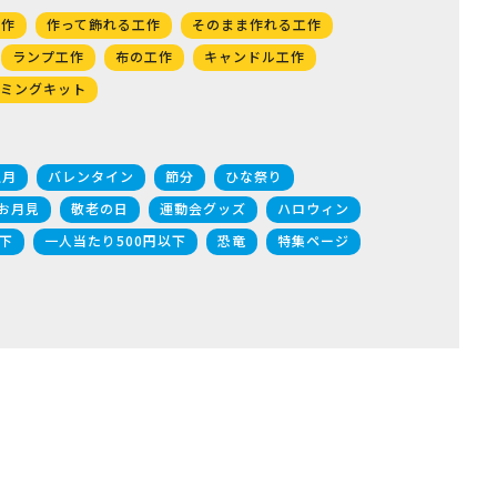
工作
作って飾れる工作
そのまま作れる工作
ランプ工作
布の工作
キャンドル工作
ミングキット
正月
バレンタイン
節分
ひな祭り
お月見
敬老の日
運動会グッズ
ハロウィン
下
一人当たり500円以下
恐竜
特集ページ