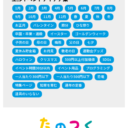
1月
2月
3月
4月
5月
6月
7月
8月
9月
10月
11月
12月
春
夏
秋
冬
お正月
バレンタイン
節分
ひな祭り
卒園・卒業・進級
イースター
ゴールデンウィーク
子供の日
母の日
梅雨
父の日
七夕
夏休み貯金箱
お月見
敬老の日
運動会グッズ
ハロウィン
クリスマス
500円以上付加価値
SDGs
イベント時間30分以内
イベント用品
プログラミング
一人当たり300円以下
一人当たり500円以下
恐竜
特集ページ
知育を育む
通年の定番
道具のいらない