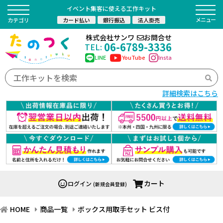
イベント集客に使える工作キット
カード払い
銀行振込
法人掛売
カテゴリ
株式会社サンワ
お問合せ
06-6789-3336
TEL:
LINE
YouTube
Insta
詳細検索はこちら
カート
ログイン
(新規会員登録)
HOME
商品一覧
ボックス用取手セット ビス付