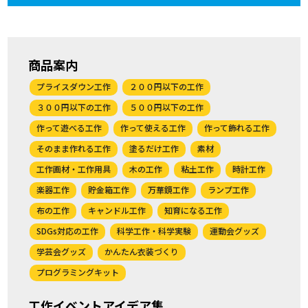
商品案内
プライスダウン工作
２００円以下の工作
３００円以下の工作
５００円以下の工作
作って遊べる工作
作って使える工作
作って飾れる工作
そのまま作れる工作
塗るだけ工作
素材
工作画材・工作用具
木の工作
粘土工作
時計工作
楽器工作
貯金箱工作
万華鏡工作
ランプ工作
布の工作
キャンドル工作
知育になる工作
SDGs対応の工作
科学工作・科学実験
運動会グッズ
学芸会グッズ
かんたん衣装づくり
プログラミングキット
工作イベントアイデア集