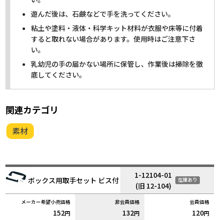
遊んだ後は、石鹸などで手を洗ってください。
粘土や塗料・液体・科学キット材料が衣服や床等に付着
すると取れない場合があります。使用時はご注意下さ
い。
乳幼児の手の届かない場所に保管し、作業後は掃除を徹
底してください。
関連カテゴリ
素材
1-12104-01
ボックス用取手セット ビス付
在庫あり
(旧 12-104)
152
132
120
円
円
円