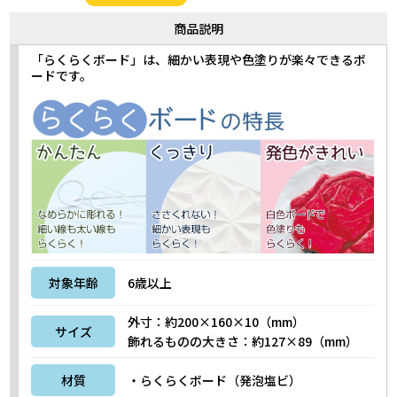
商品説明
「らくらくボード」は、細かい表現や色塗りが楽々できるボ
ードです。
対象年齢
6歳以上
外寸：約200×160×10（mm）
サイズ
飾れるものの大きさ：約127×89（mm）
材質
・らくらくボード（発泡塩ビ）