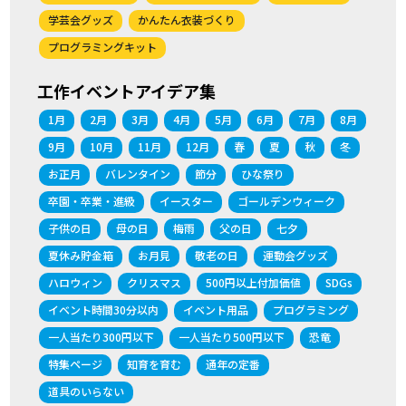
学芸会グッズ
かんたん衣装づくり
プログラミングキット
工作イベントアイデア集
1月
2月
3月
4月
5月
6月
7月
8月
9月
10月
11月
12月
春
夏
秋
冬
お正月
バレンタイン
節分
ひな祭り
卒園・卒業・進級
イースター
ゴールデンウィーク
子供の日
母の日
梅雨
父の日
七夕
夏休み貯金箱
お月見
敬老の日
運動会グッズ
ハロウィン
クリスマス
500円以上付加価値
SDGs
イベント時間30分以内
イベント用品
プログラミング
一人当たり300円以下
一人当たり500円以下
恐竜
特集ページ
知育を育む
通年の定番
道具のいらない