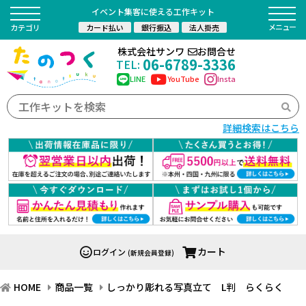
イベント集客に使える工作キット
カード払い
銀行振込
法人掛売
カテゴリ
株式会社サンワ
お問合せ
06-6789-3336
TEL:
LINE
YouTube
Insta
詳細検索はこちら
カート
ログイン
(新規会員登録)
HOME
商品一覧
しっかり彫れる写真立て L判 らくらく