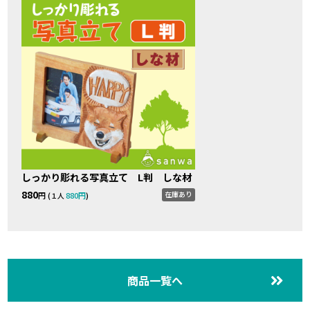
しっかり彫れる写真立て L判 しな材
880
在庫あり
円 (
880円
)
１人
商品一覧へ