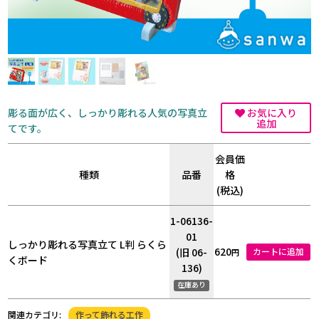
彫る面が広く、しっかり彫れる人気の写真立
お気に入り
追加
てです。
会員価
種類
品番
格
(税込)
1-06136-
01
しっかり彫れる写真立て L判 らくら
620
(旧 06-
カートに追加
円
くボード
136)
在庫あり
作って飾れる工作
関連カテゴリ: