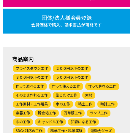
団体/法人様会員登録
会員価格で購入、
請求書払が可能です
商品案内
プライスダウン工作
２００円以下の工作
３００円以下の工作
５００円以下の工作
作って遊べる工作
作って使える工作
作って飾れる工作
そのまま作れる工作
塗るだけ工作
素材
工作画材・工作用具
木の工作
粘土工作
時計工作
楽器工作
貯金箱工作
万華鏡工作
ランプ工作
布の工作
キャンドル工作
知育になる工作
SDGs対応の工作
科学工作・科学実験
運動会グッズ