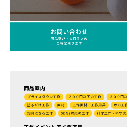
お問い合わせ
商品選び・大口注文の
ご相談承ります
商品案内
プライスダウン工作
２００円以下の工作
３００円
塗るだけ工作
素材
工作画材・工作用具
木の工
知育になる工作
SDGs対応の工作
科学工作・科学実
工作イベントアイデア集