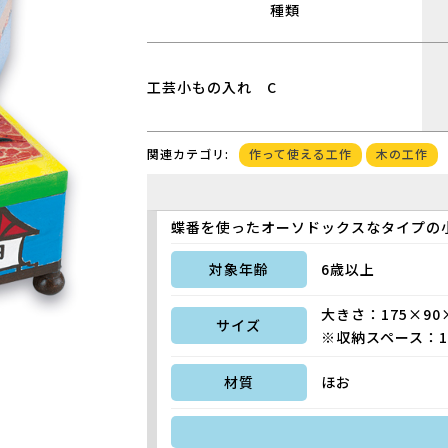
種類
工芸小もの入れ C
作って使える工作
木の工作
関連カテゴリ:
蝶番を使ったオーソドックスなタイプの
対象年齢
6歳以上
大きさ：175×90×
サイズ
※収納スペース：15
材質
ほお