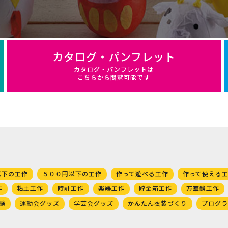
カタログ・パンフレット
カタログ・パンフレットは
こちらから閲覧可能です
以下の工作
５００円以下の工作
作って遊べる工作
作って使える
作
粘土工作
時計工作
楽器工作
貯金箱工作
万華鏡工作
験
運動会グッズ
学芸会グッズ
かんたん衣装づくり
プログラ