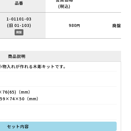
品番
(税込)
1-01101-03
(旧 01-103)
980
廃盤
円
廃盤
商品説明
小物入れが作れる木彫キットです。
76(65)（mm）
9×74×50（mm）
セット内容