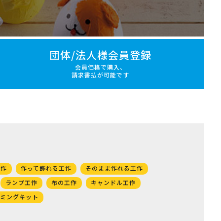
団体/法人様会員登録
会員価格で購入、
請求書払が可能です
工作
作って飾れる工作
そのまま作れる工作
ランプ工作
布の工作
キャンドル工作
ミングキット