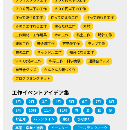
３００円以下の工作
５００円以下の工作
作って遊べる工作
作って使える工作
作って飾れる工作
そのまま作れる工作
塗るだけ工作
素材
工作画材・工作用具
木の工作
粘土工作
時計工作
楽器工作
貯金箱工作
万華鏡工作
ランプ工作
布の工作
キャンドル工作
知育になる工作
SDGs対応の工作
科学工作・科学実験
運動会グッズ
学芸会グッズ
かんたん衣装づくり
プログラミングキット
工作イベントアイデア集
1月
2月
3月
4月
5月
6月
7月
8月
9月
10月
11月
12月
春
夏
秋
冬
お正月
バレンタイン
節分
ひな祭り
卒園・卒業・進級
イースター
ゴールデンウィーク