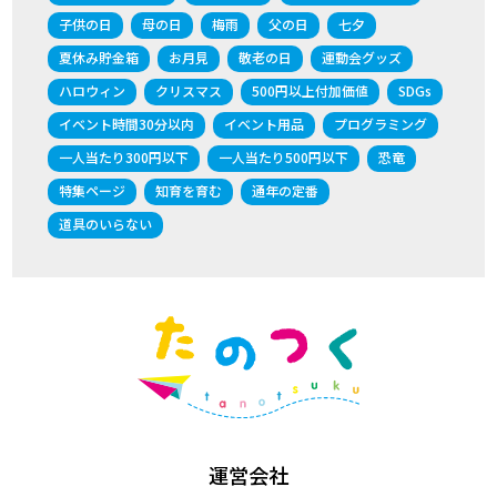
子供の日
母の日
梅雨
父の日
七夕
夏休み貯金箱
お月見
敬老の日
運動会グッズ
ハロウィン
クリスマス
500円以上付加価値
SDGs
イベント時間30分以内
イベント用品
プログラミング
一人当たり300円以下
一人当たり500円以下
恐竜
特集ページ
知育を育む
通年の定番
道具のいらない
運営会社