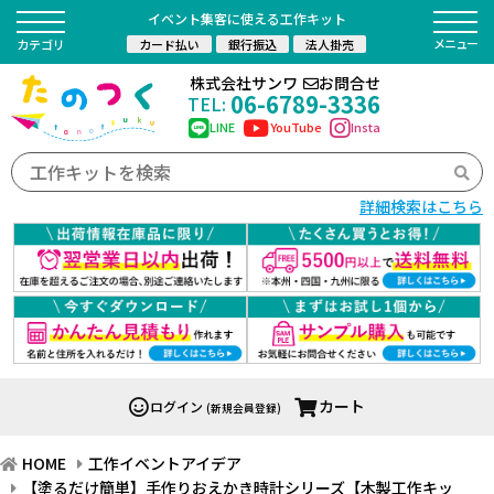
イベント集客に使える工作キット
カード払い
銀行振込
法人掛売
カテゴリ
株式会社サンワ
お問合せ
06-6789-3336
TEL:
LINE
YouTube
Insta
詳細検索はこちら
カート
ログイン
(新規会員登録)
HOME
工作イベントアイデア
【塗るだけ簡単】手作りおえかき時計シリーズ【木製工作キッ