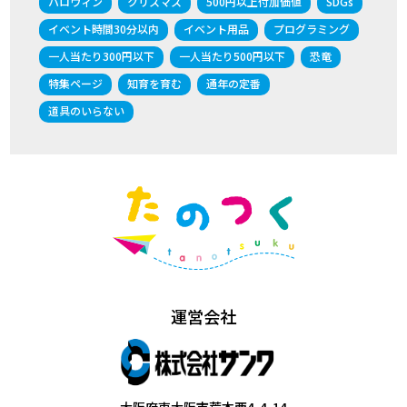
ハロウィン
クリスマス
500円以上付加価値
SDGs
イベント時間30分以内
イベント用品
プログラミング
一人当たり300円以下
一人当たり500円以下
恐竜
特集ページ
知育を育む
通年の定番
道具のいらない
運営会社