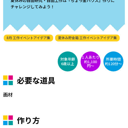
夏休みの自由研究・自由工作は『ちょっ金ハウス』作りに
チャレンジしてみよう！
8月 工作イベントアイデア集
夏休み貯金箱 工作イベントアイデア集
１人あたり
対象年齢
所要時間
約1,100
6歳以上
約120分～
円〜
必要な道具
画材
作り方