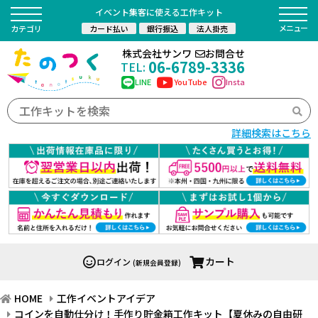
イベント集客に使える工作キット
カード払い
銀行振込
法人掛売
カテゴリ
株式会社サンワ
お問合せ
06-6789-3336
TEL:
LINE
YouTube
Insta
詳細検索はこちら
カート
ログイン
(新規会員登録)
HOME
工作イベントアイデア
コインを自動仕分け！手作り貯金箱工作キット【夏休みの自由研