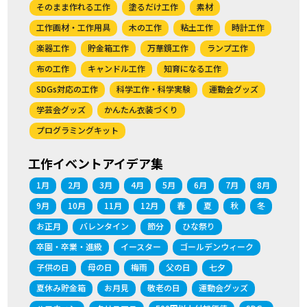
そのまま作れる工作
塗るだけ工作
素材
工作画材・工作用具
木の工作
粘土工作
時計工作
楽器工作
貯金箱工作
万華鏡工作
ランプ工作
布の工作
キャンドル工作
知育になる工作
SDGs対応の工作
科学工作・科学実験
運動会グッズ
学芸会グッズ
かんたん衣装づくり
プログラミングキット
工作イベントアイデア集
1月
2月
3月
4月
5月
6月
7月
8月
9月
10月
11月
12月
春
夏
秋
冬
お正月
バレンタイン
節分
ひな祭り
卒園・卒業・進級
イースター
ゴールデンウィーク
子供の日
母の日
梅雨
父の日
七夕
夏休み貯金箱
お月見
敬老の日
運動会グッズ