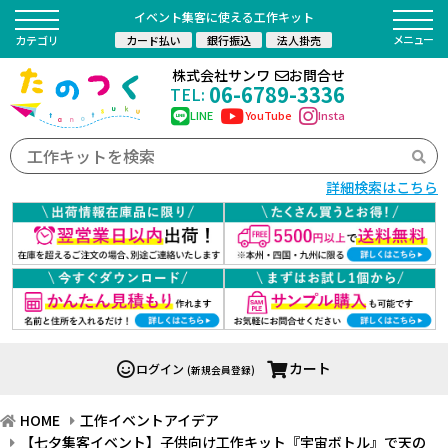
イベント集客に使える工作キット
カード払い
銀行振込
法人掛売
カテゴリ
株式会社サンワ
お問合せ
06-6789-3336
TEL:
LINE
YouTube
Insta
詳細検索はこちら
カート
ログイン
(新規会員登録)
HOME
工作イベントアイデア
【七夕集客イベント】子供向け工作キット『宇宙ボトル』で天の