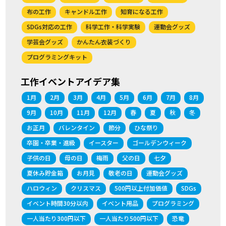
布の工作
キャンドル工作
知育になる工作
SDGs対応の工作
科学工作・科学実験
運動会グッズ
学芸会グッズ
かんたん衣装づくり
プログラミングキット
工作イベントアイデア集
1月
2月
3月
4月
5月
6月
7月
8月
9月
10月
11月
12月
春
夏
秋
冬
お正月
バレンタイン
節分
ひな祭り
卒園・卒業・進級
イースター
ゴールデンウィーク
子供の日
母の日
梅雨
父の日
七夕
夏休み貯金箱
お月見
敬老の日
運動会グッズ
ハロウィン
クリスマス
500円以上付加価値
SDGs
イベント時間30分以内
イベント用品
プログラミング
一人当たり300円以下
一人当たり500円以下
恐竜