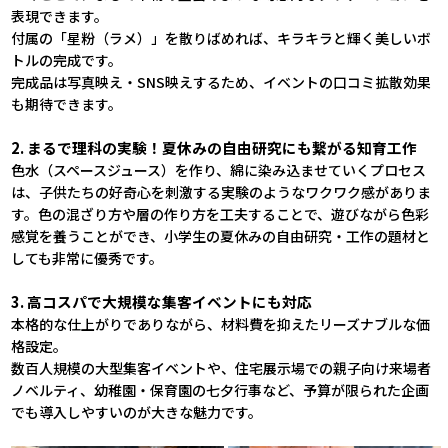
表現できます。
付属の「星粉（ラメ）」を散りばめれば、キラキラと輝く美しいボ
トルの完成です。
完成品は写真映え・SNS映えするため、イベントの口コミ拡散効果
も期待できます。
2. まるで理科の実験！夏休みの自由研究にも繋がる知育工作
色水（スペースジュース）を作り、綿に染み込ませていくプロセス
は、子供たちの好奇心を刺激する実験のようなワクワク感がありま
す。色の混ざり方や層の作り方を工夫することで、遊びながら色彩
感覚を養うことができ、小学生の夏休みの自由研究・工作の題材と
しても非常に優秀です。
3. 高コスパで大規模な集客イベントにも対応
本格的な仕上がりでありながら、材料費を抑えたリーズナブルな価
格設定。
数百人規模の大型集客イベントや、住宅展示場での親子向け来場者
ノベルティ、幼稚園・保育園の七夕行事など、予算が限られた企画
でも導入しやすいのが大きな魅力です。