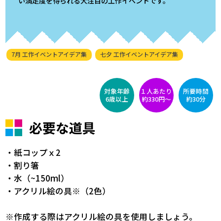
い満足度を得られる大注目の工作イベントです。
7月 工作イベントアイデア集
七夕 工作イベントアイデア集
対象年齢
１人あたり
所要時間
6歳以上
約330円〜
約30分
必要な道具
・紙コップｘ2
・割り箸
・水（~150ml）
・アクリル絵の具※（2色）
※作成する際はアクリル絵の具を使用しましょう。