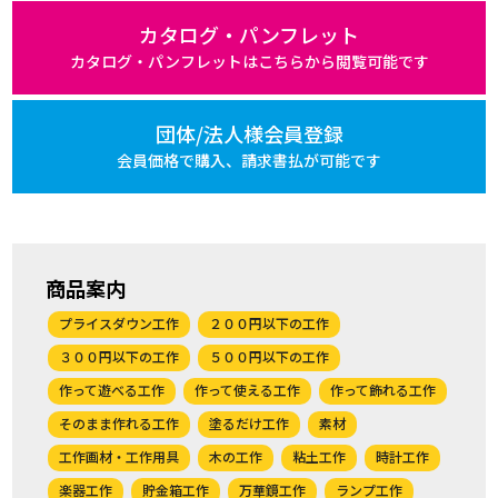
カタログ・パンフレット
カタログ・パンフレットは
こちらから閲覧可能です
団体/法人様会員登録
会員価格で購入、
請求書払が可能です
商品案内
プライスダウン工作
２００円以下の工作
３００円以下の工作
５００円以下の工作
作って遊べる工作
作って使える工作
作って飾れる工作
そのまま作れる工作
塗るだけ工作
素材
工作画材・工作用具
木の工作
粘土工作
時計工作
楽器工作
貯金箱工作
万華鏡工作
ランプ工作