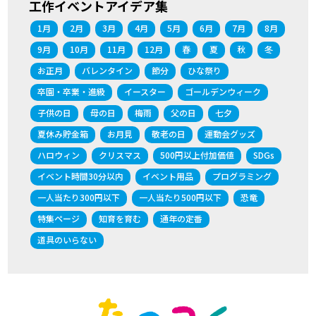
工作イベントアイデア集
1月
2月
3月
4月
5月
6月
7月
8月
9月
10月
11月
12月
春
夏
秋
冬
お正月
バレンタイン
節分
ひな祭り
卒園・卒業・進級
イースター
ゴールデンウィーク
子供の日
母の日
梅雨
父の日
七夕
夏休み貯金箱
お月見
敬老の日
運動会グッズ
ハロウィン
クリスマス
500円以上付加価値
SDGs
イベント時間30分以内
イベント用品
プログラミング
一人当たり300円以下
一人当たり500円以下
恐竜
特集ページ
知育を育む
通年の定番
道具のいらない