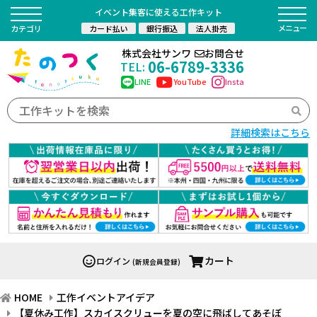
イベント集客に使える工作キット
カード払い
銀行振込
法人掛売
カテゴリ
株式会社サンワ
お問合せ
06-6789-3336
TEL:
LINE
YouTube
Insta
詳細検索はこちら
カート
ログイン
(新規会員登録)
HOME
工作イベントアイデア
【夏休み工作】スカイスクリューを夏の空に飛ばしてあそぼ