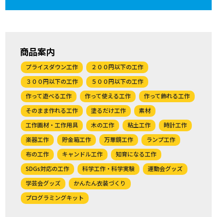
商品案内
プライスダウン工作
２００円以下の工作
３００円以下の工作
５００円以下の工作
作って遊べる工作
作って使える工作
作って飾れる工作
そのまま作れる工作
塗るだけ工作
素材
工作画材・工作用具
木の工作
粘土工作
時計工作
楽器工作
貯金箱工作
万華鏡工作
ランプ工作
布の工作
キャンドル工作
知育になる工作
SDGs対応の工作
科学工作・科学実験
運動会グッズ
学芸会グッズ
かんたん衣装づくり
プログラミングキット