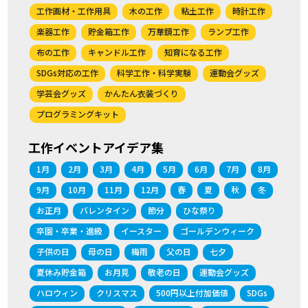
工作画材・工作用具
木の工作
粘土工作
時計工作
楽器工作
貯金箱工作
万華鏡工作
ランプ工作
布の工作
キャンドル工作
知育になる工作
SDGs対応の工作
科学工作・科学実験
運動会グッズ
学芸会グッズ
かんたん衣装づくり
プログラミングキット
工作イベントアイデア集
1月
2月
3月
4月
5月
6月
7月
8月
9月
10月
11月
12月
春
夏
秋
冬
お正月
バレンタイン
節分
ひな祭り
卒園・卒業・進級
イースター
ゴールデンウィーク
子供の日
母の日
梅雨
父の日
七夕
夏休み貯金箱
お月見
敬老の日
運動会グッズ
ハロウィン
クリスマス
500円以上付加価値
SDGs