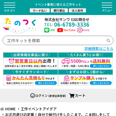
イベント集客に使える工作キット
カード払い
銀行振込
法人掛売
カテゴリ
株式会社サンワ
お問合せ
06-6789-3336
TEL:
LINE
YouTube
Insta
詳細検索はこちら
カート
ログイン
(新規会員登録)
HOME
工作イベントアイデア
お正月遊びの定番！自分で絵付けをしたこまで、こま回しをして