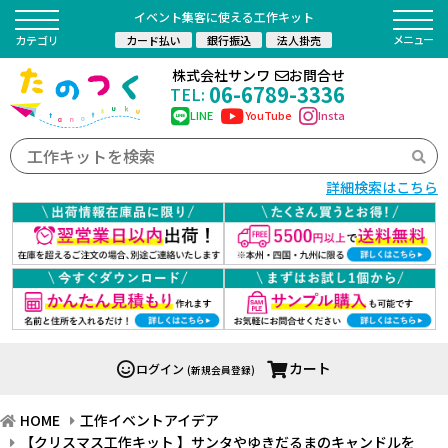
イベント集客に使える工作キット
カード払い
銀行振込
法人掛売
カテゴリ
株式会社サンワ
お問合せ
06-6789-3336
TEL:
LINE
YouTube
Insta
詳細検索はこちら
カート
ログイン
(新規会員登録)
HOME
工作イベントアイデア
【クリスマス工作キット 】サンタやゆきだるまのキャンドルを