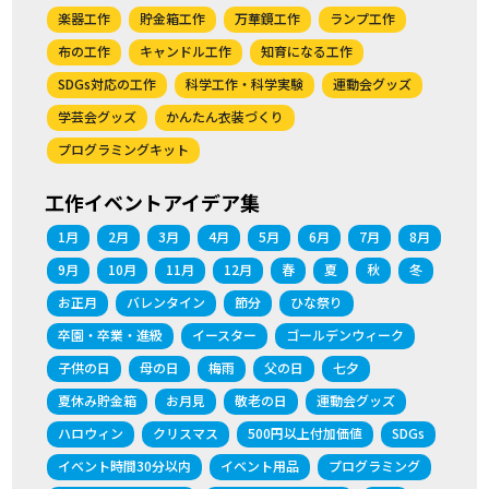
楽器工作
貯金箱工作
万華鏡工作
ランプ工作
布の工作
キャンドル工作
知育になる工作
SDGs対応の工作
科学工作・科学実験
運動会グッズ
学芸会グッズ
かんたん衣装づくり
プログラミングキット
工作イベントアイデア集
1月
2月
3月
4月
5月
6月
7月
8月
9月
10月
11月
12月
春
夏
秋
冬
お正月
バレンタイン
節分
ひな祭り
卒園・卒業・進級
イースター
ゴールデンウィーク
子供の日
母の日
梅雨
父の日
七夕
夏休み貯金箱
お月見
敬老の日
運動会グッズ
ハロウィン
クリスマス
500円以上付加価値
SDGs
イベント時間30分以内
イベント用品
プログラミング