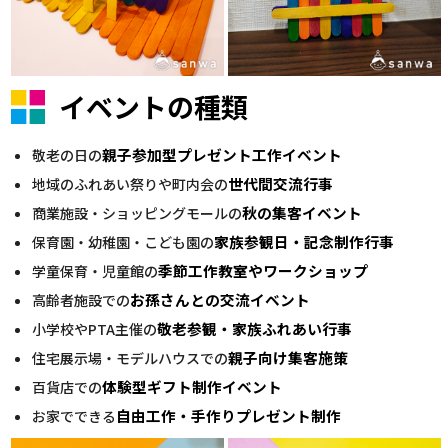
イベントの種類
親子参加型プレゼント工作イベント
敬老の日の
世代間交流行事
地域のふれあい祭りや町内会の
秋の集客イベント
商業施設・ショッピングモールの
家族参観日・記念制作行事
保育園・幼稚園・こども園の
季節工作教室やワークショップ
学童保育・児童館の
お孫さんとの交流イベント
高齢者施設での
敬老参観・家族ふれあい行事
小学校やPTA主催の
親子向け集客施策
住宅展示場・モデルハウスでの
体験型ギフト制作イベント
百貨店での
自由工作・手作りプレゼント制作
お家でできる