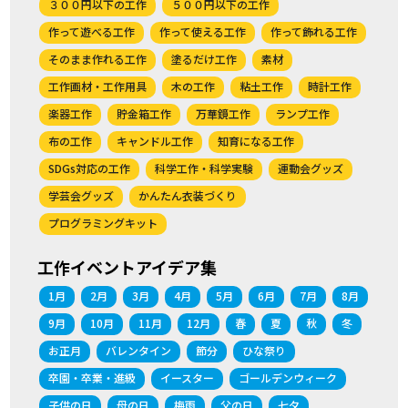
３００円以下の工作
５００円以下の工作
作って遊べる工作
作って使える工作
作って飾れる工作
そのまま作れる工作
塗るだけ工作
素材
工作画材・工作用具
木の工作
粘土工作
時計工作
楽器工作
貯金箱工作
万華鏡工作
ランプ工作
布の工作
キャンドル工作
知育になる工作
SDGs対応の工作
科学工作・科学実験
運動会グッズ
学芸会グッズ
かんたん衣装づくり
プログラミングキット
工作イベントアイデア集
1月
2月
3月
4月
5月
6月
7月
8月
9月
10月
11月
12月
春
夏
秋
冬
お正月
バレンタイン
節分
ひな祭り
卒園・卒業・進級
イースター
ゴールデンウィーク
子供の日
母の日
梅雨
父の日
七夕