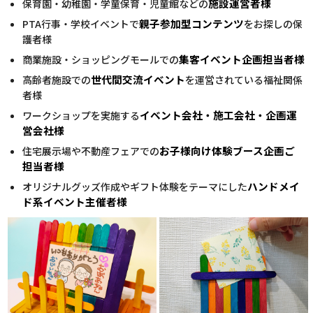
施設運営者様
保育園・幼稚園・学童保育・児童館などの
親子参加型コンテンツ
PTA行事・学校イベントで
をお探しの保
護者様
集客イベント企画担当者様
商業施設・ショッピングモールでの
世代間交流イベント
高齢者施設での
を運営されている福祉関係
者様
イベント会社・施工会社・企画運
ワークショップを実施する
営会社様
お子様向け体験ブース企画ご
住宅展示場や不動産フェアでの
担当者様
ハンドメイ
オリジナルグッズ作成やギフト体験をテーマにした
ド系イベント主催者様