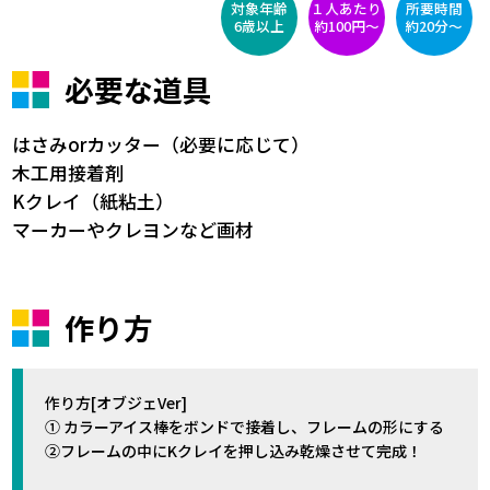
対象年齢
１人あたり
所要時間
6歳以上
約100円〜
約20分～
必要な道具
はさみorカッター（必要に応じて）
木工用接着剤
Kクレイ（紙粘土）
マーカーやクレヨンなど画材
作り方
作り方[オブジェVer]
① カラーアイス棒をボンドで接着し、フレームの形にする
②フレームの中にKクレイを押し込み乾燥させて完成！