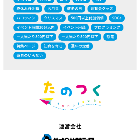
夏休み貯金箱
お月見
敬老の日
運動会グッズ
ハロウィン
クリスマス
500円以上付加価値
SDGs
イベント時間30分以内
イベント用品
プログラミング
一人当たり300円以下
一人当たり500円以下
恐竜
特集ページ
知育を育む
通年の定番
道具のいらない
運営会社