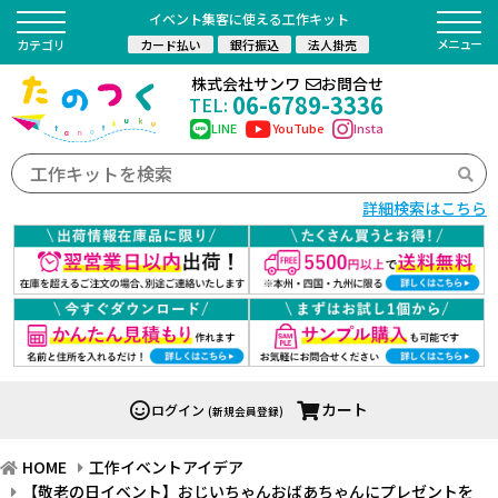
イベント集客に使える工作キット
カード払い
銀行振込
法人掛売
カテゴリ
株式会社サンワ
お問合せ
06-6789-3336
TEL:
LINE
YouTube
Insta
詳細検索はこちら
カート
ログイン
(新規会員登録)
HOME
工作イベントアイデア
【敬老の日イベント】おじいちゃんおばあちゃんにプレゼントを