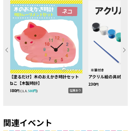
【塗るだけ】木のおえかき時計セット
アクリル絵の具8色セ
ねこ【木製時計】
230
円
580
り
在庫あり
円 (
580円
)
１人
関連イベント