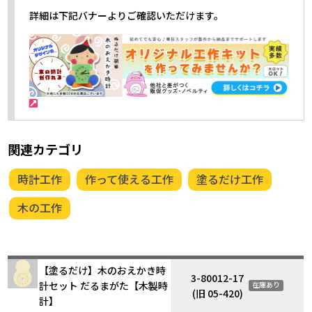
詳細は下記バナーよりご確認いただけます。
関連カテゴリ
時計工作
作って使える工作
塗るだけ工作
木の工作
【塗るだけ】木のおえかき時
3-80012-17
計セット だるまがた【木製時
在庫あり
(旧 05-420)
計】