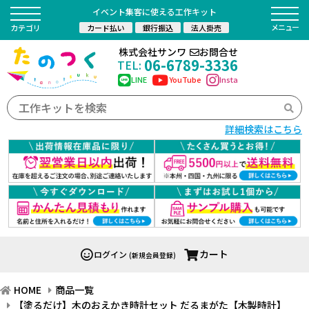
イベント集客に使える工作キット
カード払い
銀行振込
法人掛売
カテゴリ
株式会社サンワ
お問合せ
06-6789-3336
TEL:
LINE
YouTube
Insta
詳細検索はこちら
カート
ログイン
(新規会員登録)
HOME
商品一覧
【塗るだけ】木のおえかき時計セット だるまがた【木製時計】