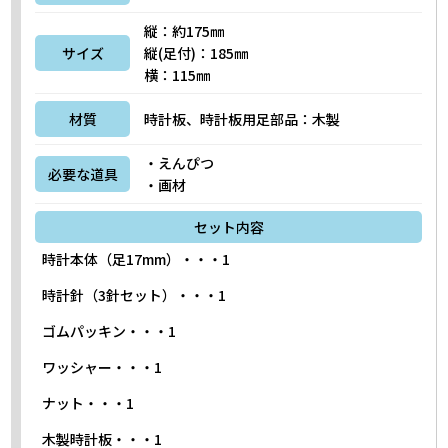
縦：約175㎜
サイズ
縦(足付)：185㎜
横：115㎜
材質
時計板、時計板用足部品：木製
・えんぴつ
必要な道具
・画材
セット内容
時計本体（足17mm）・・・1
時計針（3針セット）・・・1
ゴムパッキン・・・1
ワッシャー・・・1
ナット・・・1
木製時計板・・・1