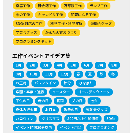
楽器工作
貯金箱工作
万華鏡工作
ランプ工作
布の工作
キャンドル工作
知育になる工作
SDGs対応の工作
科学工作・科学実験
運動会グッズ
学芸会グッズ
かんたん衣装づくり
プログラミングキット
工作イベントアイデア集
1月
2月
3月
4月
5月
6月
7月
8月
9月
10月
11月
12月
春
夏
秋
冬
お正月
バレンタイン
節分
ひな祭り
卒園・卒業・進級
イースター
ゴールデンウィーク
子供の日
母の日
梅雨
父の日
七夕
夏休み貯金箱
お月見
敬老の日
運動会グッズ
ハロウィン
クリスマス
500円以上付加価値
SDGs
イベント時間30分以内
イベント用品
プログラミング