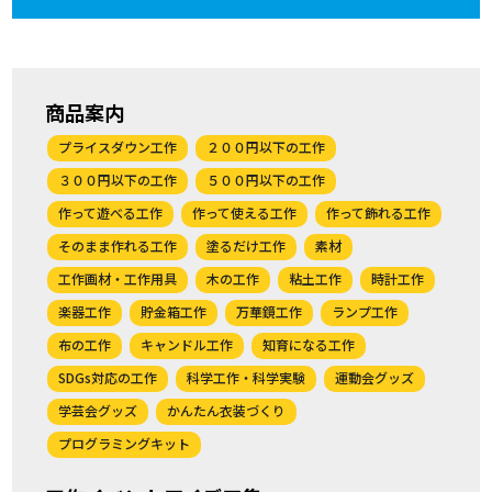
商品案内
プライスダウン工作
２００円以下の工作
３００円以下の工作
５００円以下の工作
作って遊べる工作
作って使える工作
作って飾れる工作
そのまま作れる工作
塗るだけ工作
素材
工作画材・工作用具
木の工作
粘土工作
時計工作
楽器工作
貯金箱工作
万華鏡工作
ランプ工作
布の工作
キャンドル工作
知育になる工作
SDGs対応の工作
科学工作・科学実験
運動会グッズ
学芸会グッズ
かんたん衣装づくり
プログラミングキット