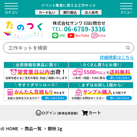
イベント集客に使える工作キット
カード払い
銀行振込
法人掛売
カテゴリ
株式会社サンワ
お問合せ
06-6789-3336
TEL:
LINE
YouTube
Insta
詳細検索はこちら
カート
ログイン
(新規会員登録)
HOME
商品一覧
銀粉 2g