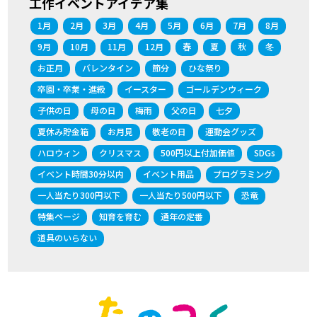
工作イベントアイデア集
1月
2月
3月
4月
5月
6月
7月
8月
9月
10月
11月
12月
春
夏
秋
冬
お正月
バレンタイン
節分
ひな祭り
卒園・卒業・進級
イースター
ゴールデンウィーク
子供の日
母の日
梅雨
父の日
七夕
夏休み貯金箱
お月見
敬老の日
運動会グッズ
ハロウィン
クリスマス
500円以上付加価値
SDGs
イベント時間30分以内
イベント用品
プログラミング
一人当たり300円以下
一人当たり500円以下
恐竜
特集ページ
知育を育む
通年の定番
道具のいらない