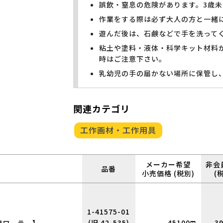
誤飲・窒息の危険があります。3歳
作業をする際は必ず大人の方と一緒
遊んだ後は、石鹸などで手を洗って
粘土や塗料・液体・科学キット材料
時はご注意下さい。
乳幼児の手の届かない場所に保管し
関連カテゴリ
工作画材・工作用具
メーカー希望
非会
品番
小売価格 (税別)
(
1-41575-01
(旧 42-535)
45100
3