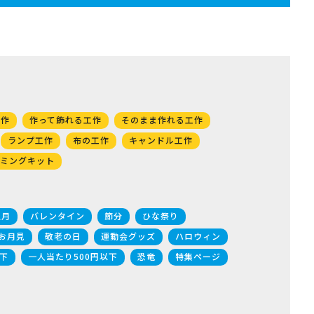
工作
作って飾れる工作
そのまま作れる工作
ランプ工作
布の工作
キャンドル工作
ミングキット
正月
バレンタイン
節分
ひな祭り
お月見
敬老の日
運動会グッズ
ハロウィン
下
一人当たり500円以下
恐竜
特集ページ