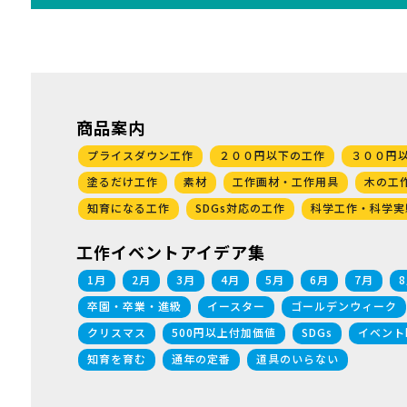
商品案内
プライスダウン工作
２００円以下の工作
３００円
塗るだけ工作
素材
工作画材・工作用具
木の工
知育になる工作
SDGs対応の工作
科学工作・科学実
工作イベントアイデア集
1月
2月
3月
4月
5月
6月
7月
卒園・卒業・進級
イースター
ゴールデンウィーク
クリスマス
500円以上付加価値
SDGs
イベント
知育を育む
通年の定番
道具のいらない