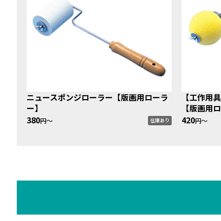
ニュースポンジローラー【版画用ローラ
【工作用具
ー】
【版画用ロ
380
420
円〜
円〜
在庫あり