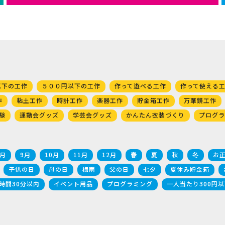
以下の工作
５００円以下の工作
作って遊べる工作
作って使える
作
粘土工作
時計工作
楽器工作
貯金箱工作
万華鏡工作
験
運動会グッズ
学芸会グッズ
かんたん衣装づくり
プログラ
8月
9月
10月
11月
12月
春
夏
秋
冬
お
子供の日
母の日
梅雨
父の日
七夕
夏休み貯金箱
時間30分以内
イベント用品
プログラミング
一人当たり300円以