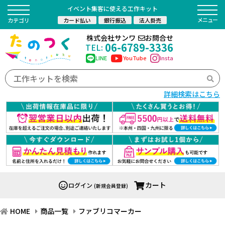
イベント集客に使える工作キット
カード払い
銀行振込
法人掛売
カテゴリ
株式会社サンワ
お問合せ
06-6789-3336
TEL:
LINE
YouTube
Insta
詳細検索はこちら
カート
ログイン
(新規会員登録)
HOME
商品一覧
ファブリコマーカー