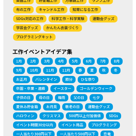
楽器工作
貯金箱工作
万華鏡工作
ランプ工作
布の工作
キャンドル工作
知育になる工作
SDGs対応の工作
科学工作・科学実験
運動会グッズ
学芸会グッズ
かんたん衣装づくり
プログラミングキット
工作イベントアイデア集
1月
2月
3月
4月
5月
6月
7月
8月
9月
10月
11月
12月
春
夏
秋
冬
お正月
バレンタイン
節分
ひな祭り
卒園・卒業・進級
イースター
ゴールデンウィーク
子供の日
母の日
梅雨
父の日
七夕
夏休み貯金箱
お月見
敬老の日
運動会グッズ
ハロウィン
クリスマス
500円以上付加価値
SDGs
イベント時間30分以内
イベント用品
プログラミング
一人当たり300円以下
一人当たり500円以下
恐竜