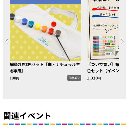
布絵の具8色セット【白・ナチュラル生
【ついで買い】布描き
地専用】
色セット【イベントに
380
1,320
在庫あり
円
円
り
関連イベント