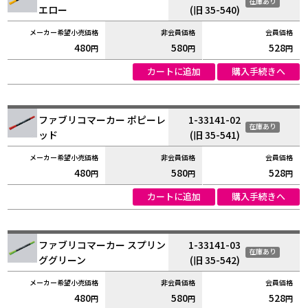
在庫あり
エロー
(旧 35-540)
480
580
528
円
円
円
カートに追加
購入手続きへ
ファブリコマーカー ポピーレ
1-33141-02
在庫あり
ッド
(旧 35-541)
480
580
528
円
円
円
カートに追加
購入手続きへ
ファブリコマーカー スプリン
1-33141-03
在庫あり
ググリーン
(旧 35-542)
480
580
528
円
円
円