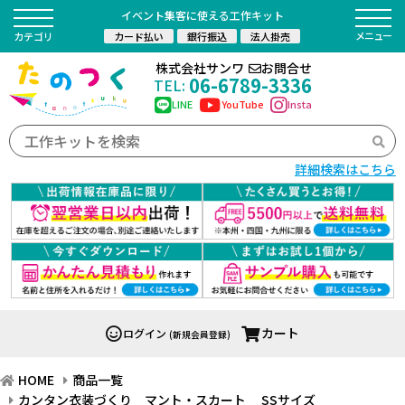
イベント集客に使える工作キット
カード払い
銀行振込
法人掛売
カテゴリ
株式会社サンワ
お問合せ
06-6789-3336
TEL:
LINE
YouTube
Insta
詳細検索はこちら
カート
ログイン
(新規会員登録)
HOME
商品一覧
カンタン衣装づくり マント・スカート SSサイズ