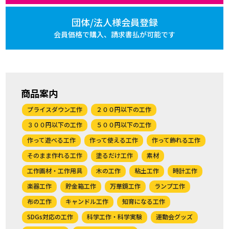
団体/法人様会員登録
会員価格で購入、
請求書払が可能です
商品案内
プライスダウン工作
２００円以下の工作
３００円以下の工作
５００円以下の工作
作って遊べる工作
作って使える工作
作って飾れる工作
そのまま作れる工作
塗るだけ工作
素材
工作画材・工作用具
木の工作
粘土工作
時計工作
楽器工作
貯金箱工作
万華鏡工作
ランプ工作
布の工作
キャンドル工作
知育になる工作
SDGs対応の工作
科学工作・科学実験
運動会グッズ