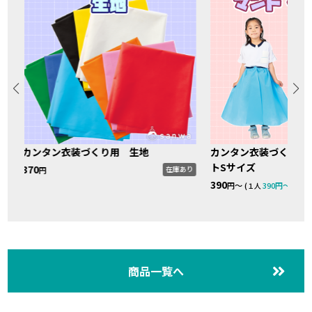
イ
カンタン衣装づくり用 生地
カンタン衣装づくり 
トSサイズ
370
在庫あり
円
390
り
円〜 (
390円〜
)
１人
商品一覧へ