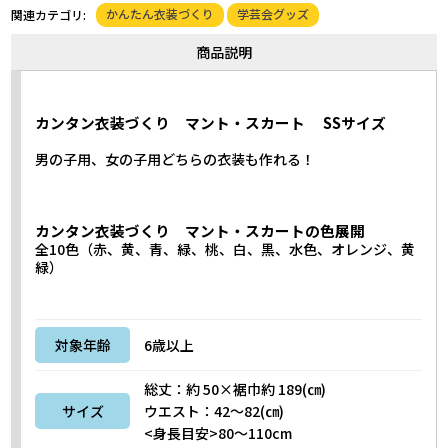
かんたん衣装づくり
学芸会グッズ
関連カテゴリ:
商品説明
カンタン衣装づくり マント・スカート SSサイズ
男の子用、女の子用どちらの衣装も作れる！
カンタン衣装づくり マント・スカートの色展開
全10色（赤、黄、青、緑、桃、白、黒、水色、オレンジ、黄
緑）
対象年齢
6歳以上
総丈：約 50×裾巾約 189(㎝)
サイズ
ウエスト：42～82(㎝)
<身長目安>80～110cm