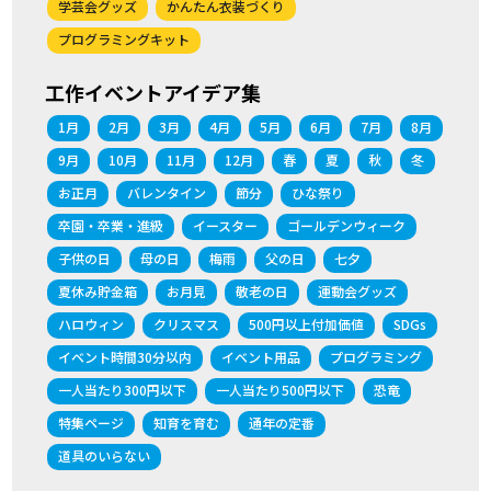
学芸会グッズ
かんたん衣装づくり
プログラミングキット
工作イベントアイデア集
1月
2月
3月
4月
5月
6月
7月
8月
9月
10月
11月
12月
春
夏
秋
冬
お正月
バレンタイン
節分
ひな祭り
卒園・卒業・進級
イースター
ゴールデンウィーク
子供の日
母の日
梅雨
父の日
七夕
夏休み貯金箱
お月見
敬老の日
運動会グッズ
ハロウィン
クリスマス
500円以上付加価値
SDGs
イベント時間30分以内
イベント用品
プログラミング
一人当たり300円以下
一人当たり500円以下
恐竜
特集ページ
知育を育む
通年の定番
道具のいらない