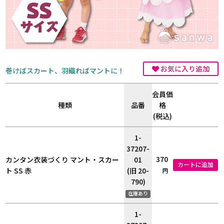
お気に入り追加
巻けばスカート、羽織ればマントに！
会員価
種類
品番
格
(税込)
1-
37207-
370
カンタン衣装づくり マント・スカー
01
カートに追加
ト SS 赤
(旧 20-
円
790)
在庫あり
1-