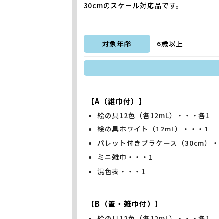
30cmのスケール対応品です。
対象年齢
6歳以上
【A（雑巾付）】
絵の具12色（各12mL）・・・各1
絵の具ホワイト（12mL）・・・1
パレット付きプラケース（30cm）・
ミニ雑巾・・・1
混色表・・・1
【B（筆・雑巾付）】
絵の具12色（各12mL）・・・各1