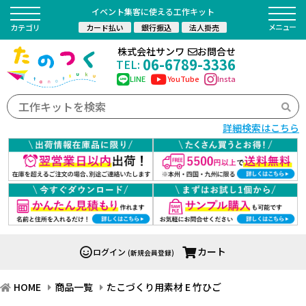
イベント集客に使える工作キット
カード払い
銀行振込
法人掛売
カテゴリ
株式会社サンワ
お問合せ
06-6789-3336
TEL:
LINE
YouTube
Insta
詳細検索はこちら
カート
ログイン
(新規会員登録)
HOME
商品一覧
たこづくり用素材 E 竹ひご