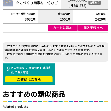
たこづくり用素材 E 竹ひご
在庫あり
(旧 58-272)
3032
2662
2420
円
円
円
カートに追加
購入手続きへ
・在庫あり：3営業日以内に出荷いたします ※在庫を超えるご注文をいただいた場
合は納期のご連絡をお電話又はメールにてご連絡させていただきます。
・取り寄せ商品：納期のご連絡をお電話又はメールにてご連絡させていただきま
す。
法人会員なら｢会員価格｣｢請求書
払｣で購入可能！
ご登録はこちら
おすすめの類似商品
Related products