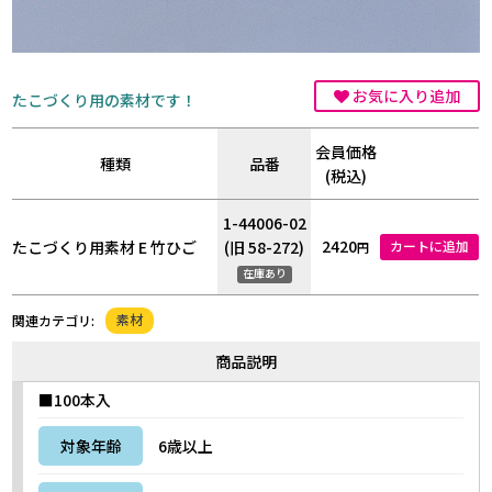
お気に入り追加
たこづくり用の素材です！
会員価格
種類
品番
(税込)
1-44006-02
2420
たこづくり用素材 E 竹ひご
(旧 58-272)
カートに追加
円
在庫あり
素材
関連カテゴリ:
商品説明
■100本入
対象年齢
6歳以上