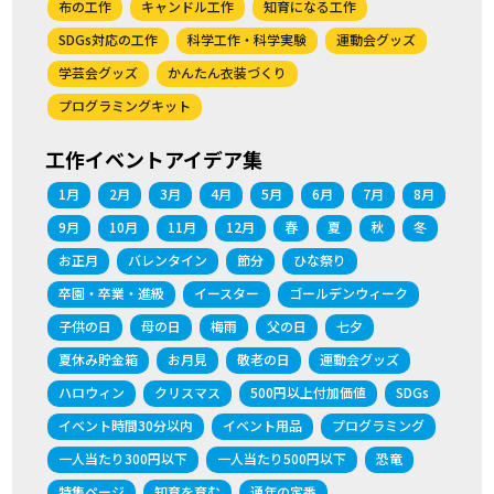
布の工作
キャンドル工作
知育になる工作
SDGs対応の工作
科学工作・科学実験
運動会グッズ
学芸会グッズ
かんたん衣装づくり
プログラミングキット
工作イベントアイデア集
1月
2月
3月
4月
5月
6月
7月
8月
9月
10月
11月
12月
春
夏
秋
冬
お正月
バレンタイン
節分
ひな祭り
卒園・卒業・進級
イースター
ゴールデンウィーク
子供の日
母の日
梅雨
父の日
七夕
夏休み貯金箱
お月見
敬老の日
運動会グッズ
ハロウィン
クリスマス
500円以上付加価値
SDGs
イベント時間30分以内
イベント用品
プログラミング
一人当たり300円以下
一人当たり500円以下
恐竜
特集ページ
知育を育む
通年の定番