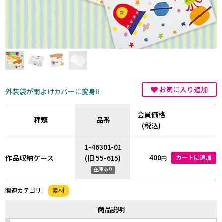
お気に入り追加
外装袋が雨よけカバーに変身!!
会員価格
種類
品番
(税込)
1-46301-01
400
作品収納ケース
(旧 55-615)
カートに追加
円
在庫あり
素材
関連カテゴリ:
商品説明