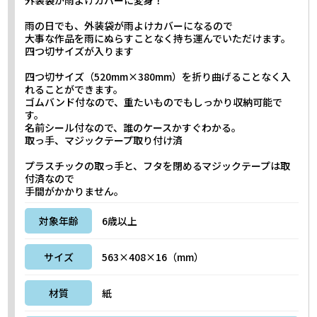
外装袋が雨よけカバーに変身！
雨の日でも、外装袋が雨よけカバーになるので
大事な作品を雨にぬらすことなく持ち運んでいただけます。
四つ切サイズが入ります
四つ切サイズ（520mm×380mm）を折り曲げることなく入
れることができます。
ゴムバンド付なので、重たいものでもしっかり収納可能で
す。
名前シール付なので、誰のケースかすぐわかる。
取っ手、マジックテープ取り付け済
プラスチックの取っ手と、フタを閉めるマジックテープは取
付済なので
手間がかかりません。
対象年齢
6歳以上
サイズ
563×408×16（mm）
材質
紙