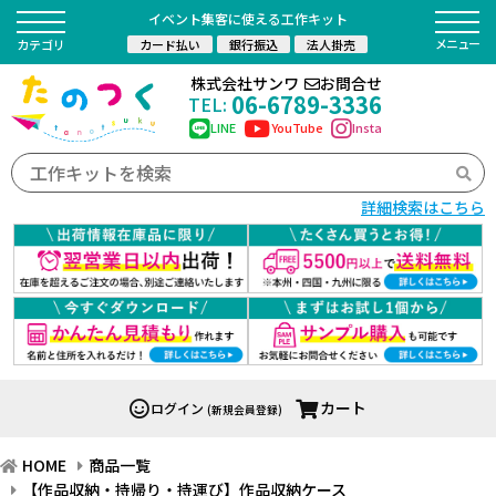
イベント集客に使える工作キット
カード払い
銀行振込
法人掛売
カテゴリ
株式会社サンワ
お問合せ
06-6789-3336
TEL:
LINE
YouTube
Insta
詳細検索はこちら
カート
ログイン
(新規会員登録)
HOME
商品一覧
【作品収納・持帰り・持運び】作品収納ケース