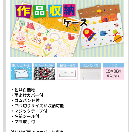
・色は白無地
・雨よけカバー付
・ゴムバンド付
・四つ切りサイズが収納可能
・マジックテープ付
・名前シール付
・プラ取手付