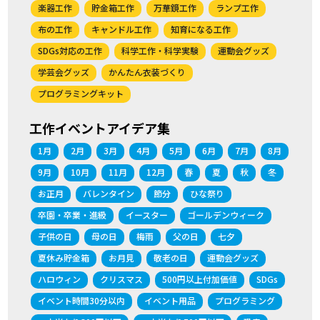
楽器工作
貯金箱工作
万華鏡工作
ランプ工作
布の工作
キャンドル工作
知育になる工作
SDGs対応の工作
科学工作・科学実験
運動会グッズ
学芸会グッズ
かんたん衣装づくり
プログラミングキット
工作イベントアイデア集
1月
2月
3月
4月
5月
6月
7月
8月
9月
10月
11月
12月
春
夏
秋
冬
お正月
バレンタイン
節分
ひな祭り
卒園・卒業・進級
イースター
ゴールデンウィーク
子供の日
母の日
梅雨
父の日
七夕
夏休み貯金箱
お月見
敬老の日
運動会グッズ
ハロウィン
クリスマス
500円以上付加価値
SDGs
イベント時間30分以内
イベント用品
プログラミング