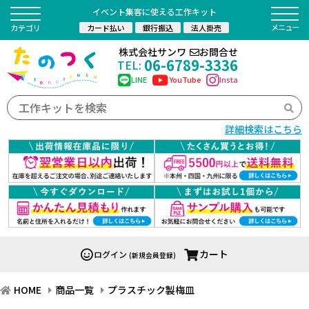
イベント集客に使える工作キット
カード払い
銀行振込
法人掛売
カテゴリ
株式会社サンワ
お問合せ
06-6789-3336
TEL:
LINE
YouTube
Insta
詳細検索はこちら
カート
ログイン
(新規会員登録)
HOME
商品一覧
プラスチック製梅皿