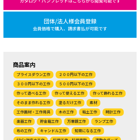
カタログ・パンフレットは
こちらから閲覧可能です
団体/法人様会員登録
会員価格で購入、
請求書払が可能です
商品案内
プライスダウン工作
２００円以下の工作
３００円以下の工作
５００円以下の工作
作って遊べる工作
作って使える工作
作って飾れる工作
そのまま作れる工作
塗るだけ工作
素材
工作画材・工作用具
木の工作
粘土工作
時計工作
楽器工作
貯金箱工作
万華鏡工作
ランプ工作
布の工作
キャンドル工作
知育になる工作
SDGs対応の工作
科学工作・科学実験
運動会グッズ