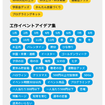
学芸会グッズ
かんたん衣装づくり
プログラミングキット
工作イベントアイデア集
1月
2月
3月
4月
5月
6月
7月
8月
9月
10月
11月
12月
春
夏
秋
冬
お正月
バレンタイン
節分
ひな祭り
卒園・卒業・進級
イースター
ゴールデンウィーク
子供の日
母の日
梅雨
父の日
七夕
夏休み貯金箱
お月見
敬老の日
運動会グッズ
ハロウィン
クリスマス
500円以上付加価値
SDGs
イベント時間30分以内
イベント用品
プログラミング
一人当たり300円以下
一人当たり500円以下
恐竜
特集ページ
知育を育む
通年の定番
道具のいらない